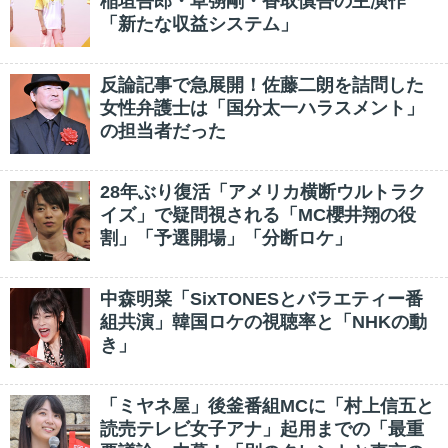
稲垣吾郎・草彅剛・香取慎吾の主演作
「新たな収益システム」
反論記事で急展開！佐藤二朗を詰問した
女性弁護士は「国分太一ハラスメント」
の担当者だった
28年ぶり復活「アメリカ横断ウルトラク
イズ」で疑問視される「MC櫻井翔の役
割」「予選開場」「分断ロケ」
中森明菜「SixTONESとバラエティー番
組共演」韓国ロケの視聴率と「NHKの動
き」
「ミヤネ屋」後釜番組MCに「村上信五と
読売テレビ女子アナ」起用までの「最重