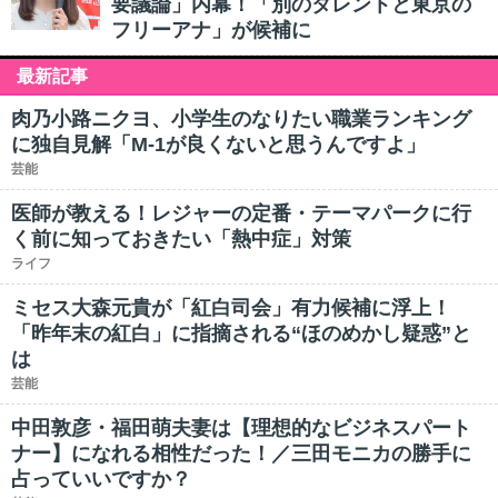
要議論」内幕！「別のタレントと東京の
フリーアナ」が候補に
最新記事
肉乃小路ニクヨ、小学生のなりたい職業ランキング
に独自見解「M-1が良くないと思うんですよ」
芸能
医師が教える！レジャーの定番・テーマパークに行
く前に知っておきたい「熱中症」対策
ライフ
ミセス大森元貴が「紅白司会」有力候補に浮上！
「昨年末の紅白」に指摘される“ほのめかし疑惑”と
は
芸能
中田敦彦・福田萌夫妻は【理想的なビジネスパート
ナー】になれる相性だった！／三田モニカの勝手に
占っていいですか？