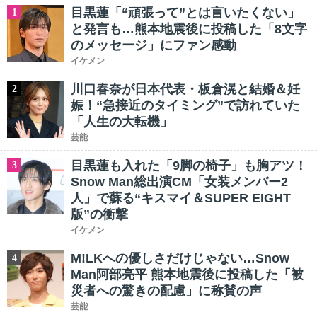
目黒蓮「“頑張って”とは言いたくない」
1
と発言も…熊本地震後に投稿した「8文字
のメッセージ」にファン感動
イケメン
川口春奈が日本代表・板倉滉と結婚＆妊
2
娠！“急接近のタイミング”で訪れていた
「人生の大転機」
芸能
目黒蓮も入れた「9脚の椅子」も胸アツ！
3
Snow Man総出演CM「女装メンバー2
人」で蘇る“キスマイ＆SUPER EIGHT
版”の衝撃
イケメン
M!LKへの優しさだけじゃない…Snow
4
Man阿部亮平 熊本地震後に投稿した「被
災者への驚きの配慮」に称賛の声
芸能