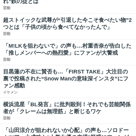
れ”鉄の掟とは
芸能
超ストイックな武尊が“引退した今こそ食べたい物”2
つとは「子供の頃から食べてなかったんで」
芸能
「M!LKを狙わないで」の声も…村重杏奈が告白した
「推しメンバーへの熱烈愛」にファンが大警戒
芸能
目黒蓮の不在に賛否も…「FIRST TAKE」大注目の
裏で投稿された“Snow Manの意味深インスタ”にフ
ァン感動
イケメン
横浜流星「BL発言」に批判殺到！それでも芸能関係
者が「クレームは無理筋」と断じるワケ
芸能
「山田涼介が狙われないか心配」の声も…ソロドー