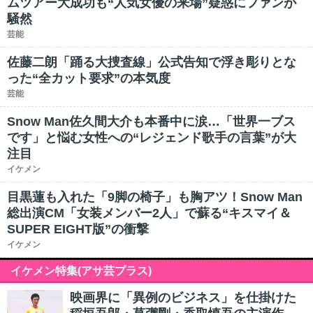
ムツアー大成功も“人気女優の来場”疑惑にファンが
騒然
芸能
佐藤二朗「踊る大捜査線」公式告知で浮き彫りとな
った“全カット要求”の本気度
芸能
Snow Man佐久間大介も本番中に涙…「世界一ブス
です」と悩む女性への“レジェンド歌手の言葉”が大
注目
イケメン
目黒蓮も入れた「9脚の椅子」も胸アツ！Snow Man
総出演CM「女装メンバー2人」で蘇る“キスマイ＆
SUPER EIGHT版”の衝撃
イケメン
イケメン特集(アサ芸プラス)
映画界に「異例のビジネス」を仕掛けた