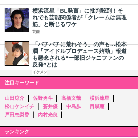
横浜流星「BL発言」に批判殺到！そ
れでも芸能関係者が「クレームは無理
筋」と断じるワケ
芸能
「バチバチに荒れそう」の声も…松本
潤「アイドルプロデュース始動」報道
も懸念される“一部旧ジャニファンの
反発”とは
イケメン
注目キーワード
山田涼介
佐野勇斗
高橋文哉
横浜流星
松山ケンイチ
蒼井優
中島歩
目黒蓮
戸田恵梨香
内村光良
ランキング