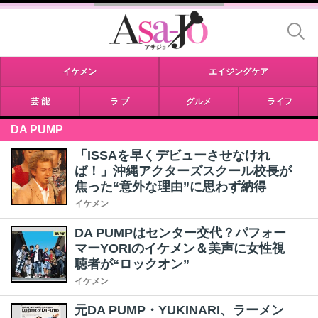
イケメン
エイジングケア
芸 能
ラ ブ
グルメ
ライフ
DA PUMP
「ISSAを早くデビューさせなけれ
ば！」沖縄アクターズスクール校長が
焦った“意外な理由”に思わず納得
イケメン
DA PUMPはセンター交代？パフォー
マーYORIのイケメン＆美声に女性視
聴者が“ロックオン”
イケメン
元DA PUMP・YUKINARI、ラーメン