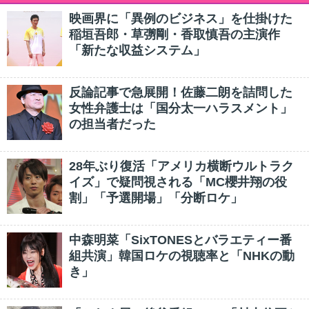
映画界に「異例のビジネス」を仕掛けた
稲垣吾郎・草彅剛・香取慎吾の主演作
「新たな収益システム」
反論記事で急展開！佐藤二朗を詰問した
女性弁護士は「国分太一ハラスメント」
の担当者だった
28年ぶり復活「アメリカ横断ウルトラク
イズ」で疑問視される「MC櫻井翔の役
割」「予選開場」「分断ロケ」
中森明菜「SixTONESとバラエティー番
組共演」韓国ロケの視聴率と「NHKの動
き」