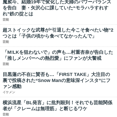
魔裟斗、結婚19年で変化した夫婦のパワーバランス
を告白 妻・矢沢心に課していた“モラハラすれす
れ”鉄の掟とは
芸能
超ストイックな武尊が“引退した今こそ食べたい物”2
つとは「子供の頃から食べてなかったんで」
芸能
「M!LKを狙わないで」の声も…村重杏奈が告白した
「推しメンバーへの熱烈愛」にファンが大警戒
芸能
目黒蓮の不在に賛否も…「FIRST TAKE」大注目の
裏で投稿された“Snow Manの意味深インスタ”にフ
ァン感動
イケメン
横浜流星「BL発言」に批判殺到！それでも芸能関係
者が「クレームは無理筋」と断じるワケ
芸能