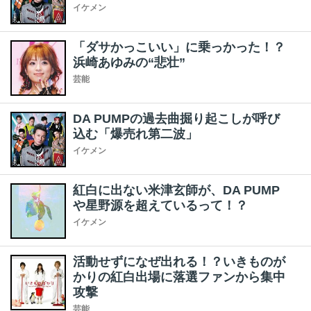
イケメン
「ダサかっこいい」に乗っかった！？
浜崎あゆみの“悲壮”
芸能
DA PUMPの過去曲掘り起こしが呼び
込む「爆売れ第二波」
イケメン
紅白に出ない米津玄師が、DA PUMP
や星野源を超えているって！？
イケメン
活動せずになぜ出れる！？いきものが
かりの紅白出場に落選ファンから集中
攻撃
芸能