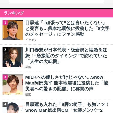
ランキング
目黒蓮「“頑張って”とは言いたくない」
1
と発言も…熊本地震後に投稿した「8文字
のメッセージ」にファン感動
イケメン
川口春奈が日本代表・板倉滉と結婚＆妊
2
娠！“急接近のタイミング”で訪れていた
「人生の大転機」
芸能
M!LKへの優しさだけじゃない…Snow
3
Man阿部亮平 熊本地震後に投稿した「被
災者への驚きの配慮」に称賛の声
芸能
目黒蓮も入れた「9脚の椅子」も胸アツ！
4
Snow Man総出演CM「女装メンバー2