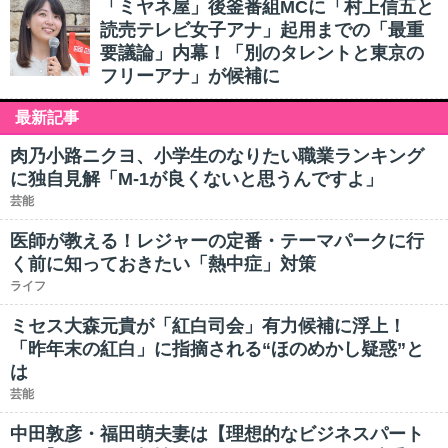
「ミヤネ屋」後釜番組MCに「村上信五と
読売テレビ女子アナ」起用までの「最重
要議論」内幕！「別のタレントと東京の
フリーアナ」が候補に
最新記事
肉乃小路ニクヨ、小学生のなりたい職業ランキング
に独自見解「M-1が良くないと思うんですよ」
芸能
医師が教える！レジャーの定番・テーマパークに行
く前に知っておきたい「熱中症」対策
ライフ
ミセス大森元貴が「紅白司会」有力候補に浮上！
「昨年末の紅白」に指摘される“ほのめかし疑惑”と
は
芸能
中田敦彦・福田萌夫妻は【理想的なビジネスパート