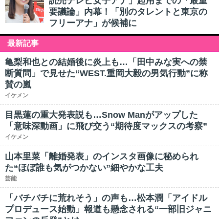
読売テレビ女子アナ」起用までの「最重
要議論」内幕！「別のタレントと東京の
フリーアナ」が候補に
最新記事
亀梨和也との結婚後に炎上も…「田中みな実への禁
断質問」で見せた“WEST.重岡大毅の男気行動”に称
賛の嵐
イケメン
目黒蓮の重大発表説も…Snow Manがアップした
「意味深動画」に飛び交う“期待度マックスの考察”
イケメン
山本里菜「離婚発表」のインスタ画像に秘められ
た“ほぼ誰も気がつかない”細やかな工夫
芸能
「バチバチに荒れそう」の声も…松本潤「アイドル
プロデュース始動」報道も懸念される“一部旧ジャニ