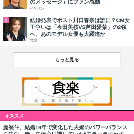
のメッセージ」にファン感動
イケメン
結婚発表でポスト川口春奈は誰に？CM女
5
王争いは「今田美桜VS芦田愛菜」の2強
へ、あのモデル女優も大躍進か
芸能
もっと見る
オススメ
魔裟斗、結婚19年で変化した夫婦のパワーバランス