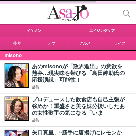
イケメン
エイジングケア
芸 能
ラ ブ
グルメ
ライフ
misono
あのmisonoが「政界進出」の意欲を
熱弁…現実味を帯びる「島田紳助氏の
応援演説」可能性！
芸能
プロデュースした飲食店も自己主張が
強めか！重盛さと美を妹分扱いしたあ
の女性歌手の気になる「いま」
芸能
矢口真里、“勝手に唐揚げにレモンか