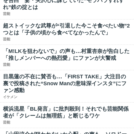
を告白 妻・矢沢心に課していた“モラハラすれす
れ”鉄の掟とは
芸能
超ストイックな武尊が“引退した今こそ食べたい物”2
つとは「子供の頃から食べてなかったんで」
芸能
「M!LKを狙わないで」の声も…村重杏奈が告白した
「推しメンバーへの熱烈愛」にファンが大警戒
芸能
目黒蓮の不在に賛否も…「FIRST TAKE」大注目の
裏で投稿された“Snow Manの意味深インスタ”にフ
ァン感動
イケメン
横浜流星「BL発言」に批判殺到！それでも芸能関係
者が「クレームは無理筋」と断じるワケ
芸能