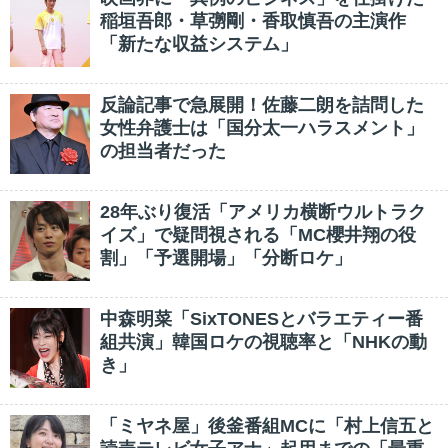
稲垣吾郎・草彅剛・香取慎吾の主演作
「新たな収益システム」
反論記事で急展開！佐藤二朗を詰問した
女性弁護士は「国分太一ハラスメント」
の担当者だった
28年ぶり復活「アメリカ横断ウルトラク
イズ」で疑問視される「MC櫻井翔の役
割」「予選開場」「分断ロケ」
中森明菜「SixTONESとバラエティー番
組共演」韓国ロケの視聴率と「NHKの動
き」
「ミヤネ屋」後釜番組MCに「村上信五と