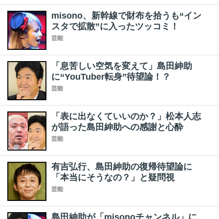
misono、新幹線で財布を拾うも“イン
スタで拡散”に入ったツッコミ！
芸能
「息苦しい空気を変えて」島田紳助
に“YouTuber転身”待望論！？
芸能
「表に出なくていいのか？」松本人志
が語った島田紳助への感謝と心酔
芸能
有吉弘行、島田紳助の復帰待望論に
「本当にそうなの？」と疑問視
芸能
島田紳助が「misonoチャンネル」に