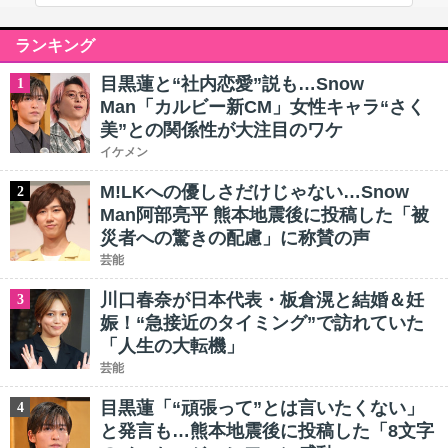
ランキング
目黒蓮と“社内恋愛”説も…Snow
1
Man「カルビー新CM」女性キャラ“さく
美”との関係性が大注目のワケ
イケメン
M!LKへの優しさだけじゃない…Snow
2
Man阿部亮平 熊本地震後に投稿した「被
災者への驚きの配慮」に称賛の声
芸能
川口春奈が日本代表・板倉滉と結婚＆妊
3
娠！“急接近のタイミング”で訪れていた
「人生の大転機」
芸能
目黒蓮「“頑張って”とは言いたくない」
4
と発言も…熊本地震後に投稿した「8文字