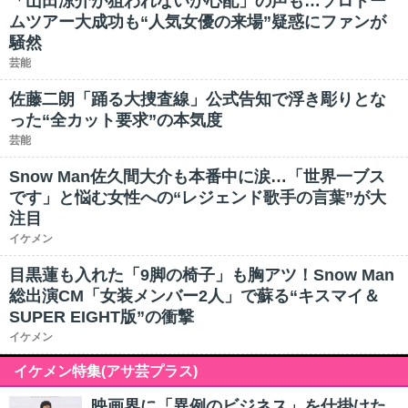
「山田涼介が狙われないか心配」の声も…ソロドー
ムツアー大成功も“人気女優の来場”疑惑にファンが
騒然
芸能
佐藤二朗「踊る大捜査線」公式告知で浮き彫りとな
った“全カット要求”の本気度
芸能
Snow Man佐久間大介も本番中に涙…「世界一ブス
です」と悩む女性への“レジェンド歌手の言葉”が大
注目
イケメン
目黒蓮も入れた「9脚の椅子」も胸アツ！Snow Man
総出演CM「女装メンバー2人」で蘇る“キスマイ＆
SUPER EIGHT版”の衝撃
イケメン
イケメン特集(アサ芸プラス)
映画界に「異例のビジネス」を仕掛けた