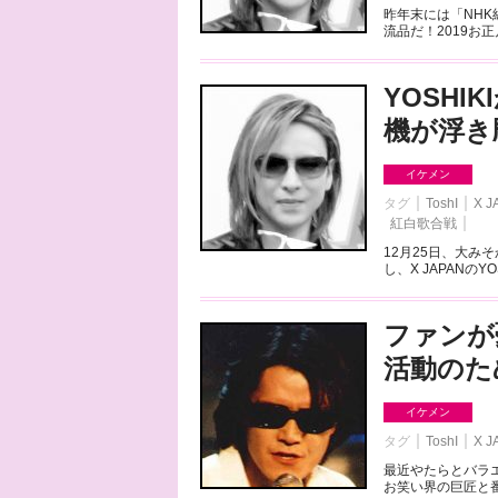
昨年末には「NH
流品だ！2019お
YOSHI
機が浮き
イケメン
タグ
ToshI
X J
紅白歌合戦
12月25日、大み
し、X JAPANのY
ファンが
活動のた
イケメン
タグ
ToshI
X J
最近やたらとバラエ
お笑い界の巨匠と番