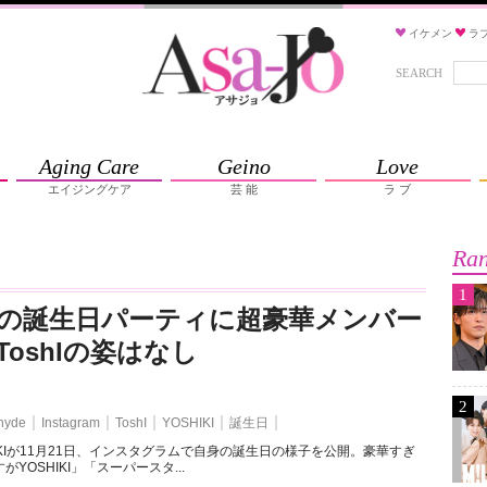
イケメン
ラ
SEARCH
Aging Care
Geino
Love
エイジングケア
芸 能
ラ ブ
Ran
1
IKIの誕生日パーティに超豪華メンバー
oshIの姿はなし
2
hyde
Instagram
ToshI
YOSHIKI
誕生日
SHIKIが11月21日、インスタグラムで自身の誕生日の様子を公開。豪華すぎ
YOSHIKI」「スーパースタ...