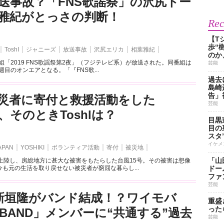
送事故？「FNS歌謡祭」の沢尻トー
雅紀がとっさの判断！
Re
【T
歩“
ToshI
ジャニーズ
放送事故
沢尻エリカ
相葉雅紀
のか
番組「2019 FNS歌謡祭第2夜」（フジテレビ系）が放送された。同番組は
芸能
週目のオンエアとなる。「『FNS歌...
過去
島崎
告」
災者に寄付と救援活動をした
芸能
KI、そのときToshlは？
目黒
目の
スタ
イケメ
APAN
YOSHIKI
ボランティア活動
寄付
被災地
「山
に上陸し、房総地方に甚大な被害をもたらした台風15号。その被害は想像
も元の生活を取り戻せない被災者が窮屈な暮らし...
ドー
ファ
芸能
lと新垣隆がバンド結成！？ワイモバ
重盛
った
！BAND」メンバーに“共通する”過去
芸能