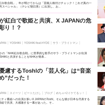
K紅白歌合戦」、年が明けてからは「芸能人格付けチェック！これぞ真の一
正月スペシャル」（テレビ朝日系）に出演し、お...
KIが紅白で歌姫と共演、X JAPANの危
彫り！？
APAN
YOSHIKI
YOSHIKI feat.HYDE
サラ・ブライトマン
そかの「NHK紅白歌合戦」に世界的な歌手のサラ・ブライトマンが出演
OSHIKIと共演することをNHKが発表...
憂慮するToshlの「芸人化」は“音楽
め”だった！
APAN
スイーツ
ビートたけし
ブログ
めちゃ×2イケてるッ！
ティ番組への出演が多いX JAPANのToshl。そんな彼が日本を代表する
組で共演、大感激する一幕があった。そ...