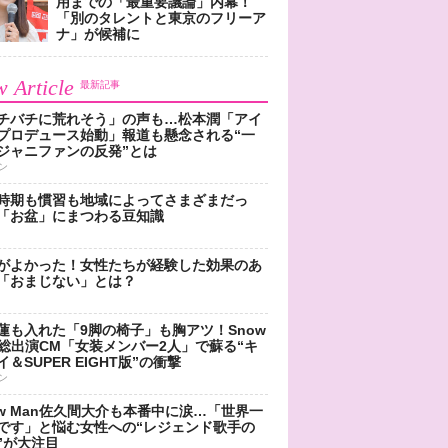
用までの「最重要議論」内幕！
「別のタレントと東京のフリーア
ナ」が候補に
 Article
最新記事
チバチに荒れそう」の声も…松本潤「アイ
プロデュース始動」報道も懸念される“一
ジャニファンの反発”とは
ン
時期も慣習も地域によってさまざまだっ
「お盆」にまつわる豆知識
がよかった！女性たちが経験した効果のあ
「おまじない」とは？
蓮も入れた「9脚の椅子」も胸アツ！Snow
n総出演CM「女装メンバー2人」で蘇る“キ
＆SUPER EIGHT版”の衝撃
ン
ow Man佐久間大介も本番中に涙…「世界一
です」と悩む女性への“レジェンド歌手の
”が大注目