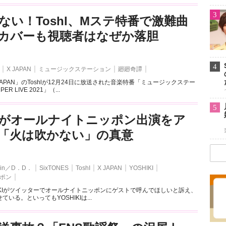
3
ない！Toshl、Mステ特番で激難曲
カバーも視聴者はなぜか落胆
4
X JAPAN
ミュージックステーション
廻廻奇譚
APAN」のToshlが12月24日に放送された音楽特番「ミュージックステー
R LIVE 2021」（...
5
IKIがオールナイトニッポン出演をア
「火は吹かない」の真意
 Rain／D．D．
SixTONES
ToshI
X JAPAN
YOSHIKI
ポン
OSHIKIがツイッターでオールナイトニッポンにゲストで呼んでほしいと訴え、
いる。といってもYOSHIKIは...