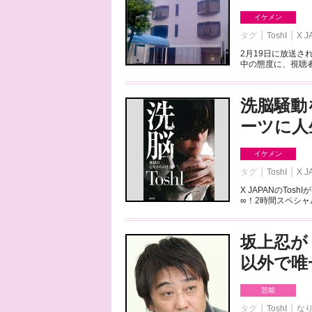
イケメン
タグ
ToshI
X J
2月19日に放送さ
中の態度に、視聴者
洗脳騒動を
ーツに人
イケメン
タグ
ToshI
X J
X JAPANのT
∞！2時間スペシャル
坂上忍が
以外で唯
芸能
タグ
ToshI
な