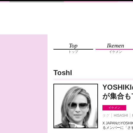
Top
Ikemen
トップ
イケメン
ToshI
YOSH
が集合もT
イケメン
タグ
HISASHI
X JAPANのYO
るメンバーに「さすが