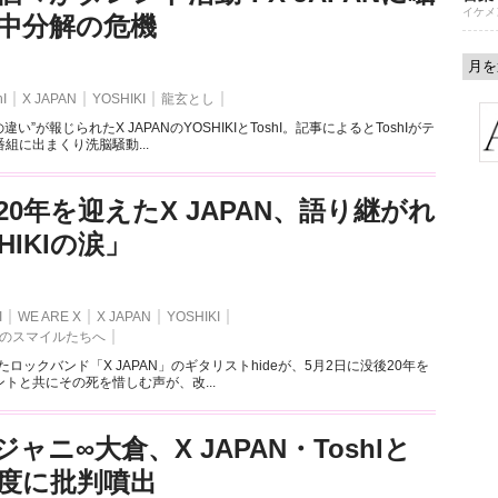
イケメ
中分解の危機
hI
X JAPAN
YOSHIKI
龍玄とし
い”が報じられたX JAPANのYOSHIKIとToshI。記事によるとToshIがテ
組に出まくり洗脳騒動...
後20年を迎えたX JAPAN、語り継がれ
HIKIの涙」
I
WE ARE X
X JAPAN
YOSHIKI
のスマイルたちへ
たロックバンド「X JAPAN」のギタリストhideが、5月2日に没後20年を
トと共にその死を惜しむ声が、改...
ャニ∞大倉、X JAPAN・Toshlと
度に批判噴出