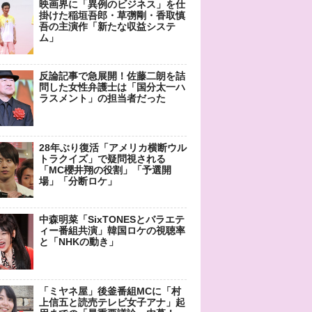
映画界に「異例のビジネス」を仕
掛けた稲垣吾郎・草彅剛・香取慎
吾の主演作「新たな収益システ
ム」
反論記事で急展開！佐藤二朗を詰
問した女性弁護士は「国分太一ハ
ラスメント」の担当者だった
28年ぶり復活「アメリカ横断ウル
トラクイズ」で疑問視される
「MC櫻井翔の役割」「予選開
場」「分断ロケ」
中森明菜「SixTONESとバラエテ
ィー番組共演」韓国ロケの視聴率
と「NHKの動き」
「ミヤネ屋」後釜番組MCに「村
上信五と読売テレビ女子アナ」起