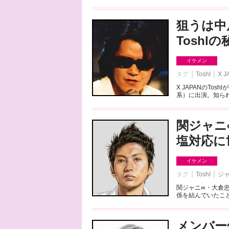
狙うは中
Toshl
イケメン
タグ
ToshI
X J
X JAPANのTo
系）に出演。知られ
関ジャニ
塩対応に
イケメン
タグ
ToshI
ジ
関ジャニ∞・大倉
係を結んでいたこと
メンバー