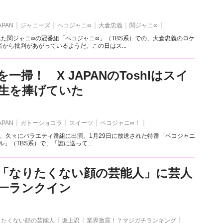
APAN
ジャニーズ
ペコジャニ∞
大倉忠義
関ジャニ∞
れた関ジャニ∞の冠番組「ペコジャニ∞」（TBS系）での、大倉忠義のロケ
から批判があがっているようだ。この日はス...
一掃！ X JAPANのToshIはスイ
生を捧げていた
APAN
ガトーショコラ
スイーツ
ペコジャニ∞！
oshIが、久々にバラエティ番組に出演。1月29日に放送された特番「ペコジャニ
」（TBS系）で、「誰に送って...
「なりたくない顔の芸能人」に芸人
一ランクイン
りたくない顔の芸能人
坂上忍
業界激震！？マジガチランキング