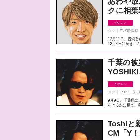
あわや放
クに相葉
イケメン
タグ
FNS歌謡祭
12月11日、音楽
12月4日に続き、2
千葉の被
YOSHI
イケメン
タグ
ToshI
X J
9月9日、千葉県
をはるかに超え、今
Tosh
CM「Y