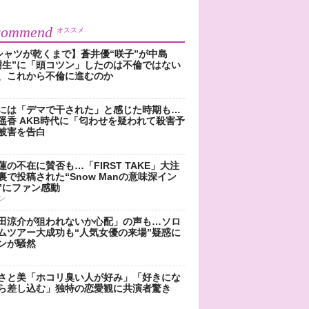
commend
オススメ
シャツが乾くまで】蒼井優“咲子”が中島
樹生”に「頭コツン」したのは不倫ではない
、これから不倫に進むのか
には「デマで干された」と感じた時期も…
遥香 AKB時代に「匂わせを疑われて殺害予
被害を告白
蓮の不在に賛否も…「FIRST TAKE」大注
裏で投稿された“Snow Manの意味深イン
”にファン感動
ン
田涼介が狙われないか心配」の声も…ソロ
ムツアー大成功も“人気女優の来場”疑惑に
ンが騒然
さと美「ホコリ臭い人が好み」「好きにな
ら差し込む」独特の恋愛観に共演者驚き