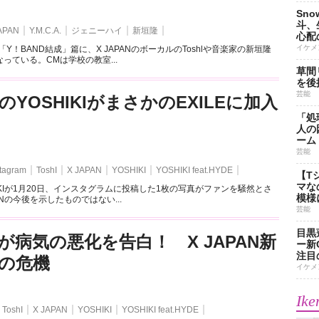
Sn
斗、
APAN
Y.M.C.A.
ジェニーハイ
新垣隆
心配
イケメ
CM「Y！BAND結成」篇に、X JAPANのボーカルのToshlや音楽家の新垣隆
っている。CMは学校の教室...
草間
を後
芸能
ANのYOSHIKIがまさかのEXILEに加入
「処
人の
ーム
芸能
stagram
ToshI
X JAPAN
YOSHIKI
YOSHIKI feat.HYDE
【T
マな
SHIKIが1月20日、インスタグラムに投稿した1枚の写真がファンを騒然とさ
模様
ANの今後を示したものではない...
芸能
目黒
KIが病気の悪化を告白！ X JAPAN新
ー新
注目
の危機
イケメ
Ike
ToshI
X JAPAN
YOSHIKI
YOSHIKI feat.HYDE