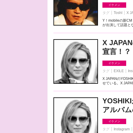
イケメン
タグ
ToshI
X J
Y！mobileの新
が出演して話題とな
X JAP
宣言！？
イケメン
タグ
EXILE
In
X JAPANのYO
せている。X JAP
YOSHI
アルバム
イケメン
タグ
Instagram