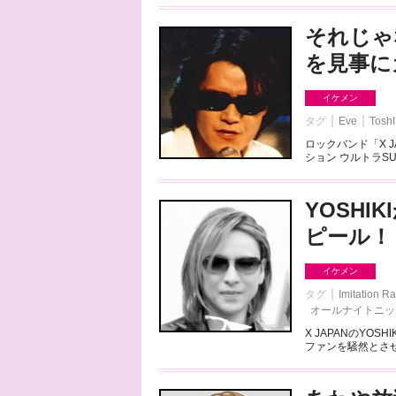
それじゃ
を見事に
イケメン
タグ
Eve
ToshI
ロックバンド「X J
ション ウルトラSUPE
YOSH
ピール！
イケメン
タグ
Imitation
オールナイトニッ
X JAPANのY
ファンを騒然とさせて