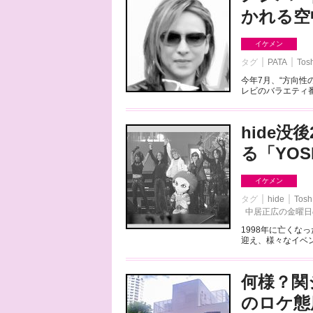
かれる空
イケメン
タグ
PATA
Tos
今年7月、“方向性の違
レビのバラエティ番
hide没
る「YOS
イケメン
タグ
hide
Tosh
中居正広の金曜日
1998年に亡くなっ
迎え、様々なイベン
何様？関ジ
のロケ態