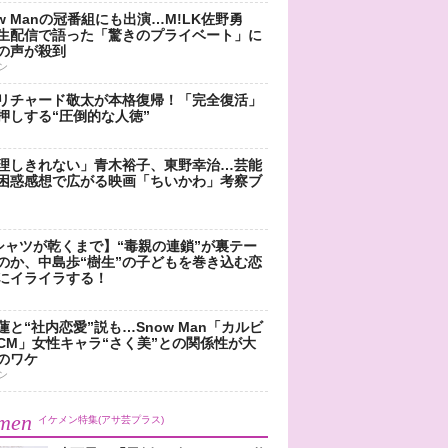
ow Manの冠番組にも出演…M!LK佐野勇
生配信で語った「驚きのプライベート」に
の声が殺到
ン
リチャード敬太が本格復帰！「完全復活」
押しする“圧倒的な人徳”
理しきれない」青木裕子、東野幸治…芸能
困惑感想で広がる映画「ちいかわ」考察ブ
シャツが乾くまで】“毒親の連鎖”が裏テー
のか、中島歩“樹生”の子どもを巻き込む恋
にイライラする！
蓮と“社内恋愛”説も…Snow Man「カルビ
CM」女性キャラ“さく美”との関係性が大
のワケ
ン
men
イケメン特集(アサ芸プラス)