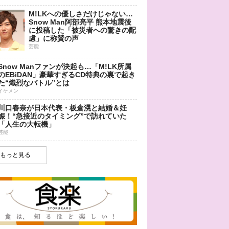
M!LKへの優しさだけじゃない…
Snow Man阿部亮平 熊本地震後
に投稿した「被災者への驚きの配
慮」に称賛の声
芸能
Snow Manファンが決起も…「M!LK所属
のEBiDAN」豪華すぎるCD特典の裏で起き
た“熾烈なバトル”とは
イケメン
川口春奈が日本代表・板倉滉と結婚＆妊
娠！“急接近のタイミング”で訪れていた
「人生の大転機」
芸能
もっと見る