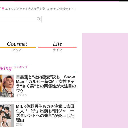
ブ
エイジングケア！大人女子を楽しむための情報サイト！
Gourmet
Life
グルメ
ライフ
king
ランキング
目黒蓮と“社内恋愛”説も…Snow
Man「カルビー新CM」女性キャ
ラ“さく美”との関係性が大注目の
ワケ
イケメン
M!LK佐野勇斗もガチ注意…吉田
仁人「ゴチ」出演も“旧ジャニー
ズタレントへの発言”が炎上した
理由
芸能