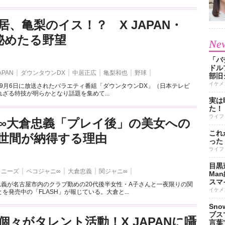
居、亀梨のイス！？ X JAPAN・
の秘めたる野望
New
「バ
ドル
APAN
ダウンタウンDX
中居正広
亀梨和也
野球
部旧
イケメ
shlが9月6日に放送されたバラエティ番組「ダウンタウンDX」（日本テレビ
ざる特技が明らかとなり話題を集めて...
実は
た！
ライフ
∞大倉忠義「プレイ後」の美女への
これ
世間が納得する理由
った
ライフ
目黒
ャニーズ
ペコジャニ∞
大倉忠義
関ジャニ∞
Ma
スマイ
忠義が名古屋市内のクラブ勤めの20代後半女性・A子さんと一夜限りの関
イケメ
を発売中の「FLASH」が報じている。大倉と...
Sn
ブス
個々がタレント活動！X JAPANに囁
言葉