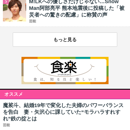
M!LKへの優しさだけじゃない…Snow
5
Man阿部亮平 熊本地震後に投稿した「被
災者への驚きの配慮」に称賛の声
芸能
もっと見る
オススメ
魔裟斗、結婚19年で変化した夫婦のパワーバランス
を告白 妻・矢沢心に課していた“モラハラすれす
れ”鉄の掟とは
芸能