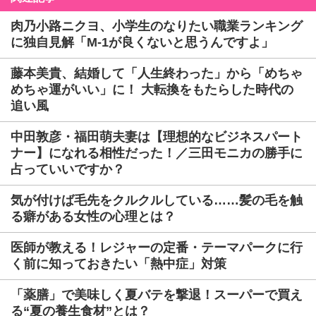
肉乃小路ニクヨ、小学生のなりたい職業ランキング
に独自見解「M-1が良くないと思うんですよ」
藤本美貴、結婚して「人生終わった」から「めちゃ
めちゃ運がいい」に！ 大転換をもたらした時代の
追い風
中田敦彦・福田萌夫妻は【理想的なビジネスパート
ナー】になれる相性だった！／三田モニカの勝手に
占っていいですか？
気が付けば毛先をクルクルしている……髪の毛を触
る癖がある女性の心理とは？
医師が教える！レジャーの定番・テーマパークに行
く前に知っておきたい「熱中症」対策
「薬膳」で美味しく夏バテを撃退！スーパーで買え
る“夏の養生食材”とは？