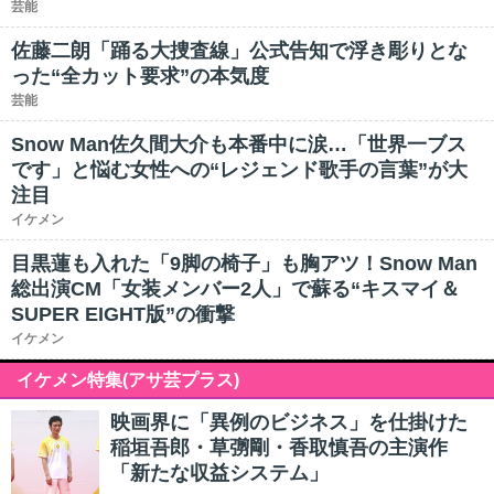
芸能
佐藤二朗「踊る大捜査線」公式告知で浮き彫りとな
った“全カット要求”の本気度
芸能
Snow Man佐久間大介も本番中に涙…「世界一ブス
です」と悩む女性への“レジェンド歌手の言葉”が大
注目
イケメン
目黒蓮も入れた「9脚の椅子」も胸アツ！Snow Man
総出演CM「女装メンバー2人」で蘇る“キスマイ＆
SUPER EIGHT版”の衝撃
イケメン
イケメン特集(アサ芸プラス)
映画界に「異例のビジネス」を仕掛けた
稲垣吾郎・草彅剛・香取慎吾の主演作
「新たな収益システム」