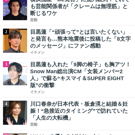
も芸能関係者が「クレームは無理筋」と
断じるワケ
芸能
目黒蓮「“頑張って”とは言いたくない」
2
と発言も…熊本地震後に投稿した「8文字
のメッセージ」にファン感動
イケメン
目黒蓮も入れた「9脚の椅子」も胸アツ！
3
Snow Man総出演CM「女装メンバー2
人」で蘇る“キスマイ＆SUPER EIGHT
版”の衝撃
イケメン
川口春奈が日本代表・板倉滉と結婚＆妊
4
娠！“急接近のタイミング”で訪れていた
「人生の大転機」
芸能