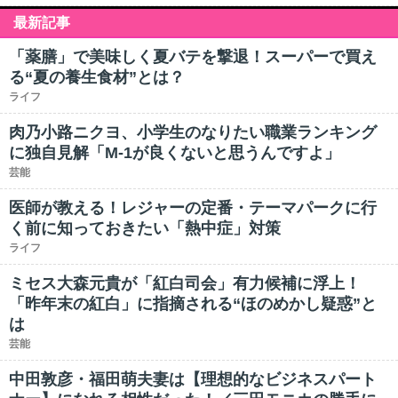
最新記事
「薬膳」で美味しく夏バテを撃退！スーパーで買え
る“夏の養生食材”とは？
ライフ
肉乃小路ニクヨ、小学生のなりたい職業ランキング
に独自見解「M-1が良くないと思うんですよ」
芸能
医師が教える！レジャーの定番・テーマパークに行
く前に知っておきたい「熱中症」対策
ライフ
ミセス大森元貴が「紅白司会」有力候補に浮上！
「昨年末の紅白」に指摘される“ほのめかし疑惑”と
は
芸能
中田敦彦・福田萌夫妻は【理想的なビジネスパート