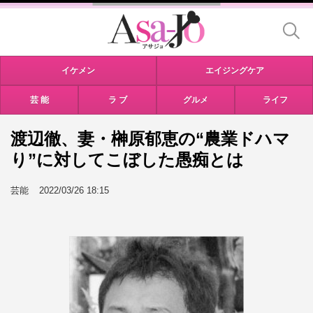
イケメン
エイジングケア
芸 能
ラ ブ
グルメ
ライフ
渡辺徹、妻・榊原郁恵の“農業ドハマ
り”に対してこぼした愚痴とは
芸能
2022/03/26 18:15