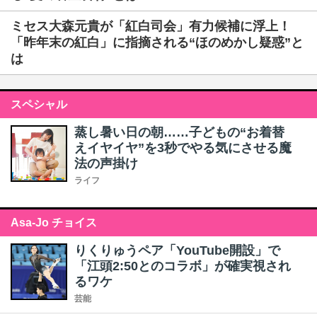
ミセス大森元貴が「紅白司会」有力候補に浮上！
「昨年末の紅白」に指摘される“ほのめかし疑惑”と
は
スペシャル
蒸し暑い日の朝……子どもの“お着替
えイヤイヤ”を3秒でやる気にさせる魔
法の声掛け
ライフ
Asa-Jo チョイス
りくりゅうペア「YouTube開設」で
「江頭2:50とのコラボ」が確実視され
るワケ
芸能