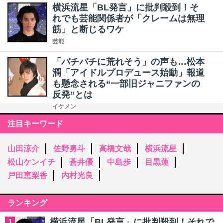
横浜流星「BL発言」に批判殺到！そ
れでも芸能関係者が「クレームは無理
筋」と断じるワケ
芸能
「バチバチに荒れそう」の声も…松本
潤「アイドルプロデュース始動」報道
も懸念される“一部旧ジャニファンの
反発”とは
イケメン
注目キーワード
山田涼介
佐野勇斗
高橋文哉
横浜流星
松山ケンイチ
蒼井優
中島歩
目黒蓮
戸田恵梨香
内村光良
ランキング
横浜流星「BL発言」に批判殺到！それで
1