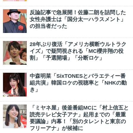
反論記事で急展開！佐藤二朗を詰問した
女性弁護士は「国分太一ハラスメント」
の担当者だった
28年ぶり復活「アメリカ横断ウルトラク
イズ」で疑問視される「MC櫻井翔の役
割」「予選開場」「分断ロケ」
中森明菜「SixTONESとバラエティー番
組共演」韓国ロケの視聴率と「NHKの動
き」
「ミヤネ屋」後釜番組MCに「村上信五と
読売テレビ女子アナ」起用までの「最重
要議論」内幕！「別のタレントと東京の
フリーアナ」が候補に