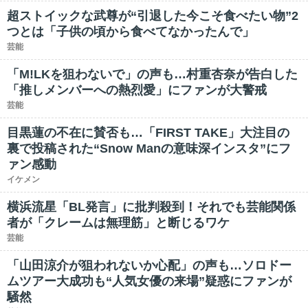
超ストイックな武尊が“引退した今こそ食べたい物”2
つとは「子供の頃から食べてなかったんで」
芸能
「M!LKを狙わないで」の声も…村重杏奈が告白した
「推しメンバーへの熱烈愛」にファンが大警戒
芸能
目黒蓮の不在に賛否も…「FIRST TAKE」大注目の
裏で投稿された“Snow Manの意味深インスタ”にフ
ァン感動
イケメン
横浜流星「BL発言」に批判殺到！それでも芸能関係
者が「クレームは無理筋」と断じるワケ
芸能
「山田涼介が狙われないか心配」の声も…ソロドー
ムツアー大成功も“人気女優の来場”疑惑にファンが
騒然