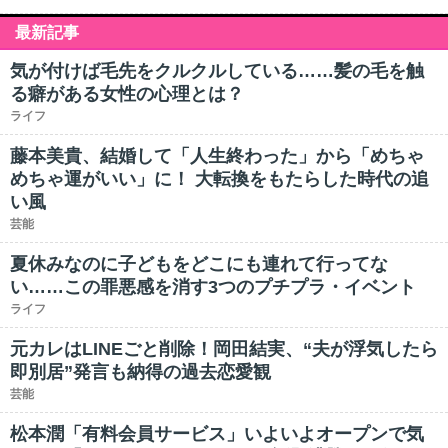
最新記事
気が付けば毛先をクルクルしている……髪の毛を触
る癖がある女性の心理とは？
ライフ
藤本美貴、結婚して「人生終わった」から「めちゃ
めちゃ運がいい」に！ 大転換をもたらした時代の追
い風
芸能
夏休みなのに子どもをどこにも連れて行ってな
い……この罪悪感を消す3つのプチプラ・イベント
ライフ
元カレはLINEごと削除！岡田結実、“夫が浮気したら
即別居”発言も納得の過去恋愛観
芸能
松本潤「有料会員サービス」いよいよオープンで気