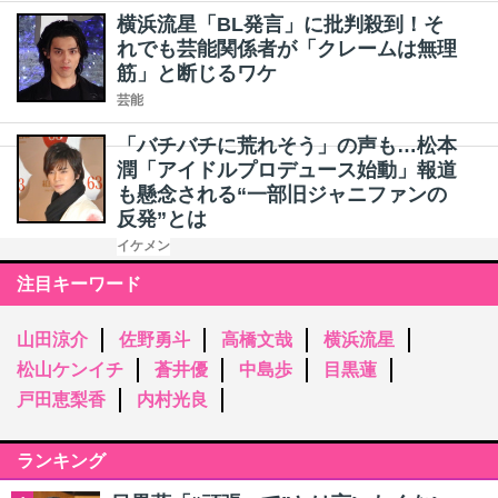
横浜流星「BL発言」に批判殺到！そ
れでも芸能関係者が「クレームは無理
筋」と断じるワケ
芸能
「バチバチに荒れそう」の声も…松本
潤「アイドルプロデュース始動」報道
も懸念される“一部旧ジャニファンの
反発”とは
イケメン
注目キーワード
山田涼介
佐野勇斗
高橋文哉
横浜流星
松山ケンイチ
蒼井優
中島歩
目黒蓮
戸田恵梨香
内村光良
ランキング