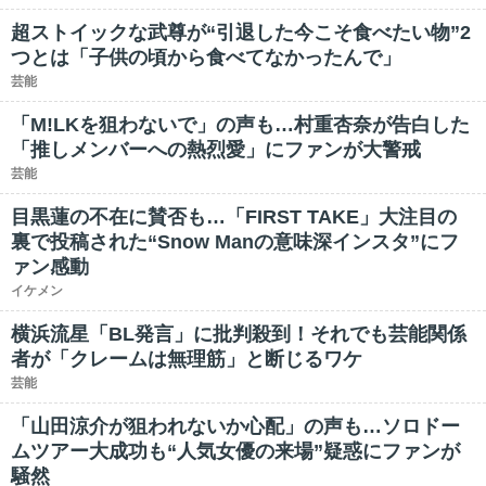
超ストイックな武尊が“引退した今こそ食べたい物”2
つとは「子供の頃から食べてなかったんで」
芸能
「M!LKを狙わないで」の声も…村重杏奈が告白した
「推しメンバーへの熱烈愛」にファンが大警戒
芸能
目黒蓮の不在に賛否も…「FIRST TAKE」大注目の
裏で投稿された“Snow Manの意味深インスタ”にフ
ァン感動
イケメン
横浜流星「BL発言」に批判殺到！それでも芸能関係
者が「クレームは無理筋」と断じるワケ
芸能
「山田涼介が狙われないか心配」の声も…ソロドー
ムツアー大成功も“人気女優の来場”疑惑にファンが
騒然