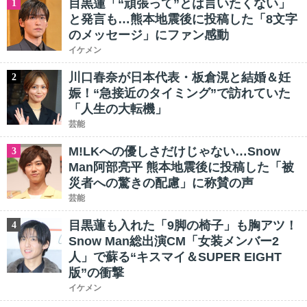
目黒蓮「“頑張って”とは言いたくない」
1
と発言も…熊本地震後に投稿した「8文字
のメッセージ」にファン感動
イケメン
川口春奈が日本代表・板倉滉と結婚＆妊
2
娠！“急接近のタイミング”で訪れていた
「人生の大転機」
芸能
M!LKへの優しさだけじゃない…Snow
3
Man阿部亮平 熊本地震後に投稿した「被
災者への驚きの配慮」に称賛の声
芸能
目黒蓮も入れた「9脚の椅子」も胸アツ！
4
Snow Man総出演CM「女装メンバー2
人」で蘇る“キスマイ＆SUPER EIGHT
版”の衝撃
イケメン