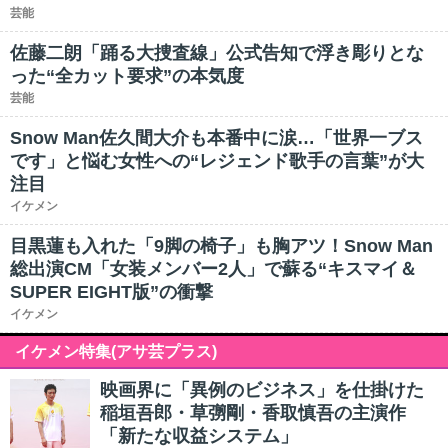
芸能
佐藤二朗「踊る大捜査線」公式告知で浮き彫りとな
った“全カット要求”の本気度
芸能
Snow Man佐久間大介も本番中に涙…「世界一ブス
です」と悩む女性への“レジェンド歌手の言葉”が大
注目
イケメン
目黒蓮も入れた「9脚の椅子」も胸アツ！Snow Man
総出演CM「女装メンバー2人」で蘇る“キスマイ＆
SUPER EIGHT版”の衝撃
イケメン
イケメン特集(アサ芸プラス)
映画界に「異例のビジネス」を仕掛けた
稲垣吾郎・草彅剛・香取慎吾の主演作
「新たな収益システム」