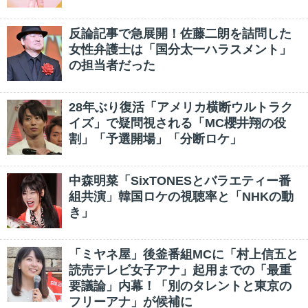
反論記事で急展開！佐藤二朗を詰問した
女性弁護士は「国分太一ハラスメント」
の担当者だった
28年ぶり復活「アメリカ横断ウルトラク
イズ」で疑問視される「MC櫻井翔の役
割」「予選開場」「分断ロケ」
中森明菜「SixTONESとバラエティー番
組共演」韓国ロケの視聴率と「NHKの動
き」
「ミヤネ屋」後釜番組MCに「村上信五と
読売テレビ女子アナ」起用までの「最重
要議論」内幕！「別のタレントと東京の
フリーアナ」が候補に