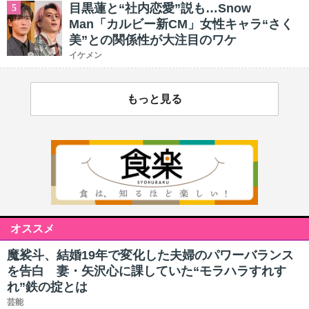
目黒蓮と“社内恋愛”説も…Snow
5
Man「カルビー新CM」女性キャラ“さく
美”との関係性が大注目のワケ
イケメン
もっと見る
オススメ
魔裟斗、結婚19年で変化した夫婦のパワーバランス
を告白 妻・矢沢心に課していた“モラハラすれす
れ”鉄の掟とは
芸能