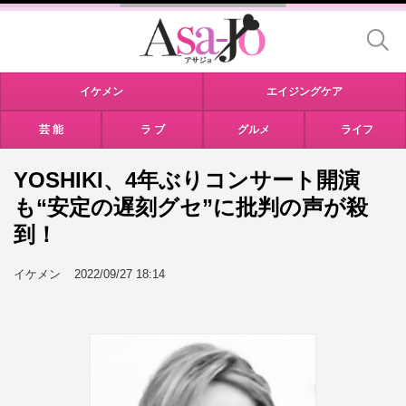
イケメン
エイジングケア
芸 能
ラ ブ
グルメ
ライフ
YOSHIKI、4年ぶりコンサート開演
も“安定の遅刻グセ”に批判の声が殺
到！
イケメン
2022/09/27 18:14