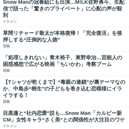
Snow Manの冠番組にも出演…M!LK佐野勇斗、生配
信で語った「驚きのプライベート」に心配の声が殺
到
イケメン
草間リチャード敬太が本格復帰！「完全復活」を後
押しする“圧倒的な人徳”
芸能
「処理しきれない」青木裕子、東野幸治…芸能人の
困惑感想で広がる映画「ちいかわ」考察ブーム
芸能
【Tシャツが乾くまで】“毒親の連鎖”が裏テーマなの
か、中島歩“樹生”の子どもを巻き込む恋模様にイラ
イラする！
芸能
目黒蓮と“社内恋愛”説も…Snow Man「カルビー新
CM」女性キャラ“さく美”との関係性が大注目のワケ
イケメン