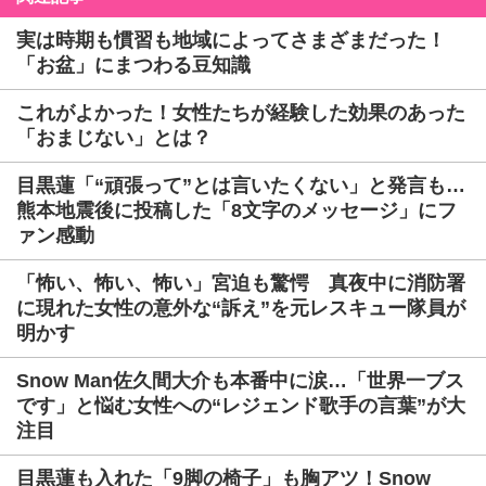
実は時期も慣習も地域によってさまざまだった！
「お盆」にまつわる豆知識
これがよかった！女性たちが経験した効果のあった
「おまじない」とは？
目黒蓮「“頑張って”とは言いたくない」と発言も…
熊本地震後に投稿した「8文字のメッセージ」にフ
ァン感動
「怖い、怖い、怖い」宮迫も驚愕 真夜中に消防署
に現れた女性の意外な“訴え”を元レスキュー隊員が
明かす
Snow Man佐久間大介も本番中に涙…「世界一ブス
です」と悩む女性への“レジェンド歌手の言葉”が大
注目
目黒蓮も入れた「9脚の椅子」も胸アツ！Snow