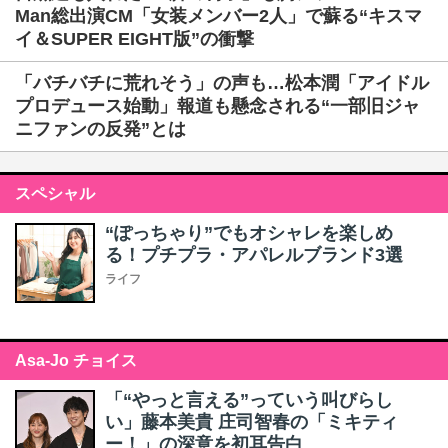
Man総出演CM「女装メンバー2人」で蘇る“キスマ
イ＆SUPER EIGHT版”の衝撃
「バチバチに荒れそう」の声も…松本潤「アイドル
プロデュース始動」報道も懸念される“一部旧ジャ
ニファンの反発”とは
スペシャル
“ぽっちゃり”でもオシャレを楽しめ
る！プチプラ・アパレルブランド3選
ライフ
Asa-Jo チョイス
「“やっと言える”っていう叫びらし
い」藤本美貴 庄司智春の「ミキティ
ー！」の深意を初耳告白