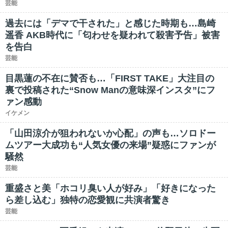
芸能
過去には「デマで干された」と感じた時期も…島崎
遥香 AKB時代に「匂わせを疑われて殺害予告」被害
を告白
芸能
目黒蓮の不在に賛否も…「FIRST TAKE」大注目の
裏で投稿された“Snow Manの意味深インスタ”にフ
ァン感動
イケメン
「山田涼介が狙われないか心配」の声も…ソロドー
ムツアー大成功も“人気女優の来場”疑惑にファンが
騒然
芸能
重盛さと美「ホコリ臭い人が好み」「好きになった
ら差し込む」独特の恋愛観に共演者驚き
芸能