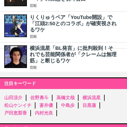
芸能
りくりゅうペア「YouTube開設」で
「江頭2:50とのコラボ」が確実視され
るワケ
芸能
横浜流星「BL発言」に批判殺到！そ
れでも芸能関係者が「クレームは無理
筋」と断じるワケ
芸能
注目キーワード
山田涼介
佐野勇斗
高橋文哉
横浜流星
松山ケンイチ
蒼井優
中島歩
目黒蓮
戸田恵梨香
内村光良