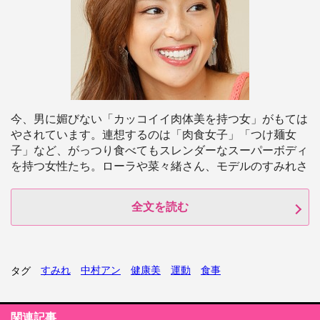
今、男に媚びない「カッコイイ肉体美を持つ女」がもては
やされています。連想するのは「肉食女子」「つけ麺女
子」など、がっつり食べてもスレンダーなスーパーボディ
を持つ女性たち。ローラや菜々緒さん、モデルのすみれさ
全文を読む
すみれ
中村アン
健康美
運動
食事
タグ
関連記事