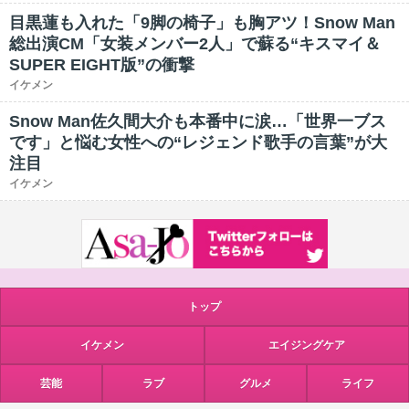
目黒蓮も入れた「9脚の椅子」も胸アツ！Snow Man
総出演CM「女装メンバー2人」で蘇る“キスマイ＆
SUPER EIGHT版”の衝撃
イケメン
Snow Man佐久間大介も本番中に涙…「世界一ブス
です」と悩む女性への“レジェンド歌手の言葉”が大
注目
イケメン
トップ
イケメン
エイジングケア
芸能
ラブ
グルメ
ライフ