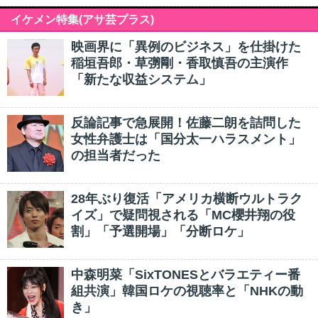
イケメン特集(アサ芸プラス)
映画界に「異例のビジネス」を仕掛けた
稲垣吾郎・草彅剛・香取慎吾の主演作
「新たな収益システム」
反論記事で急展開！佐藤二朗を詰問した
女性弁護士は「国分太一ハラスメント」
の担当者だった
28年ぶり復活「アメリカ横断ウルトラク
イズ」で疑問視される「MC櫻井翔の役
割」「予選開場」「分断ロケ」
中森明菜「SixTONESとバラエティー番
組共演」韓国ロケの視聴率と「NHKの動
き」