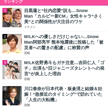
ランキング
目黒蓮と“社内恋愛”説も…Snow
1
Man「カルビー新CM」女性キャラ“さく
美”との関係性が大注目のワケ
イケメン
M!LKへの優しさだけじゃない…Snow
2
Man阿部亮平 熊本地震後に投稿した「被
災者への驚きの配慮」に称賛の声
芸能
M!LK佐野勇斗もガチ注意…吉田仁人「ゴ
3
チ」出演も“旧ジャニーズタレントへの発
言”が炎上した理由
芸能
川口春奈が日本代表・板倉滉と結婚＆妊
4
娠！“急接近のタイミング”で訪れていた
「人生の大転機」
芸能