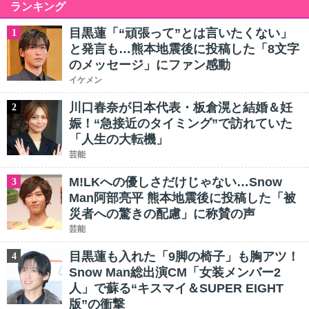
ランキング
目黒蓮「“頑張って”とは言いたくない」
1
と発言も…熊本地震後に投稿した「8文字
のメッセージ」にファン感動
イケメン
川口春奈が日本代表・板倉滉と結婚＆妊
2
娠！“急接近のタイミング”で訪れていた
「人生の大転機」
芸能
M!LKへの優しさだけじゃない…Snow
3
Man阿部亮平 熊本地震後に投稿した「被
災者への驚きの配慮」に称賛の声
芸能
目黒蓮も入れた「9脚の椅子」も胸アツ！
4
Snow Man総出演CM「女装メンバー2
人」で蘇る“キスマイ＆SUPER EIGHT
版”の衝撃