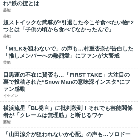
れ”鉄の掟とは
芸能
超ストイックな武尊が“引退した今こそ食べたい物”2
つとは「子供の頃から食べてなかったんで」
芸能
「M!LKを狙わないで」の声も…村重杏奈が告白した
「推しメンバーへの熱烈愛」にファンが大警戒
芸能
目黒蓮の不在に賛否も…「FIRST TAKE」大注目の
裏で投稿された“Snow Manの意味深インスタ”にフ
ァン感動
イケメン
横浜流星「BL発言」に批判殺到！それでも芸能関係
者が「クレームは無理筋」と断じるワケ
芸能
「山田涼介が狙われないか心配」の声も…ソロドー