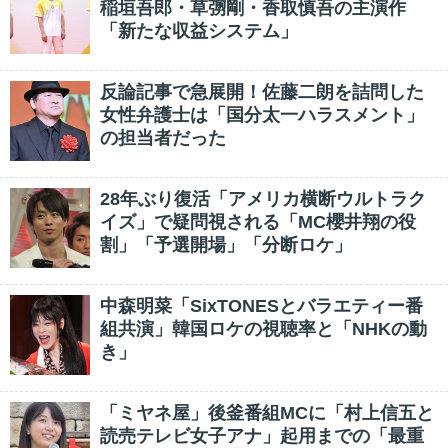
稲垣吾郎・草彅剛・香取慎吾の主演作
「新たな収益システム」
反論記事で急展開！佐藤二朗を詰問した
女性弁護士は「国分太一ハラスメント」
の担当者だった
28年ぶり復活「アメリカ横断ウルトラク
イズ」で疑問視される「MC櫻井翔の役
割」「予選開場」「分断ロケ」
中森明菜「SixTONESとバラエティー番
組共演」韓国ロケの視聴率と「NHKの動
き」
「ミヤネ屋」後釜番組MCに「村上信五と
読売テレビ女子アナ」起用までの「最重