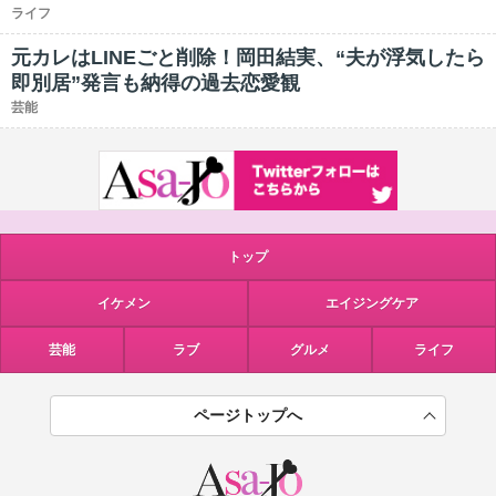
ライフ
元カレはLINEごと削除！岡田結実、“夫が浮気したら
即別居”発言も納得の過去恋愛観
芸能
トップ
イケメン
エイジングケア
芸能
ラブ
グルメ
ライフ
ページトップへ