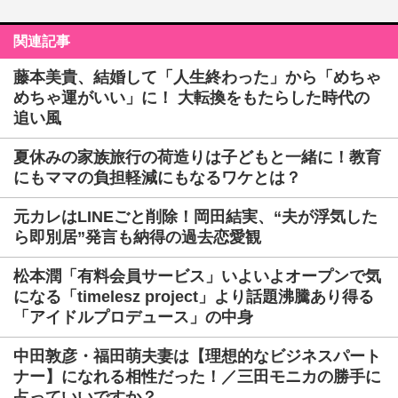
関連記事
藤本美貴、結婚して「人生終わった」から「めちゃ
めちゃ運がいい」に！ 大転換をもたらした時代の
追い風
夏休みの家族旅行の荷造りは子どもと一緒に！教育
にもママの負担軽減にもなるワケとは？
元カレはLINEごと削除！岡田結実、“夫が浮気した
ら即別居”発言も納得の過去恋愛観
松本潤「有料会員サービス」いよいよオープンで気
になる「timelesz project」より話題沸騰あり得る
「アイドルプロデュース」の中身
中田敦彦・福田萌夫妻は【理想的なビジネスパート
ナー】になれる相性だった！／三田モニカの勝手に
占っていいですか？