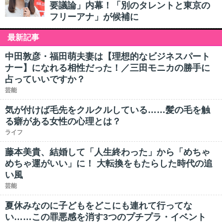
要議論」内幕！「別のタレントと東京の
フリーアナ」が候補に
最新記事
中田敦彦・福田萌夫妻は【理想的なビジネスパート
ナー】になれる相性だった！／三田モニカの勝手に
占っていいですか？
芸能
気が付けば毛先をクルクルしている……髪の毛を触
る癖がある女性の心理とは？
ライフ
藤本美貴、結婚して「人生終わった」から「めちゃ
めちゃ運がいい」に！ 大転換をもたらした時代の追
い風
芸能
夏休みなのに子どもをどこにも連れて行ってな
い……この罪悪感を消す3つのプチプラ・イベント