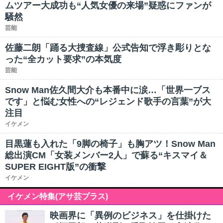
ムツアー大成功も“人気女優の来場”疑惑にファンが
騒然
芸能
佐藤二朗「踊る大捜査線」公式告知で浮き彫りとな
った“全カット要求”の本気度
芸能
Snow Man佐久間大介も本番中に涙…「世界一ブス
です」と悩む女性への“レジェンド歌手の言葉”が大
注目
イケメン
目黒蓮も入れた「9脚の椅子」も胸アツ！Snow Man
総出演CM「女装メンバー2人」で蘇る“キスマイ＆
SUPER EIGHT版”の衝撃
イケメン
イケメン特集(アサ芸プラス)
映画界に「異例のビジネス」を仕掛けた