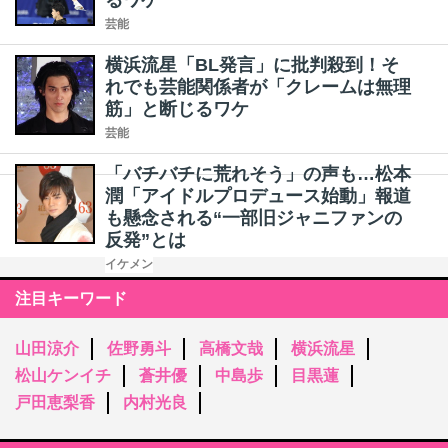
るワケ
芸能
横浜流星「BL発言」に批判殺到！そ
れでも芸能関係者が「クレームは無理
筋」と断じるワケ
芸能
「バチバチに荒れそう」の声も…松本
潤「アイドルプロデュース始動」報道
も懸念される“一部旧ジャニファンの
反発”とは
イケメン
注目キーワード
山田涼介
佐野勇斗
高橋文哉
横浜流星
松山ケンイチ
蒼井優
中島歩
目黒蓮
戸田恵梨香
内村光良