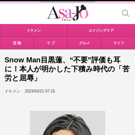
イケメン
エイジングケア
芸 能
ラ ブ
グルメ
ライフ
Snow Man目黒蓮、“不要”評価も耳
に！本人が明かした下積み時代の「苦
労と屈辱」
イケメン
2023/03/21 07:15