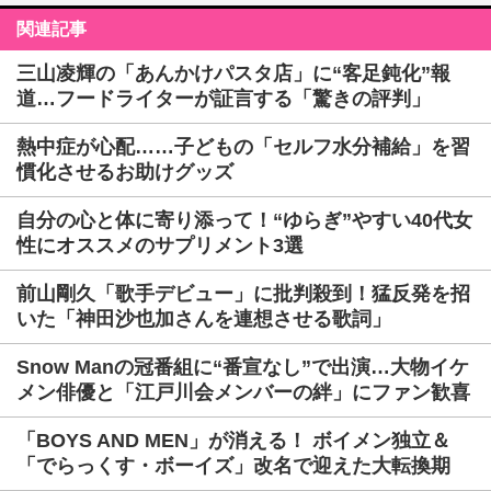
関連記事
三山凌輝の「あんかけパスタ店」に“客足鈍化”報
道…フードライターが証言する「驚きの評判」
熱中症が心配……子どもの「セルフ水分補給」を習
慣化させるお助けグッズ
自分の心と体に寄り添って！“ゆらぎ”やすい40代女
性にオススメのサプリメント3選
前山剛久「歌手デビュー」に批判殺到！猛反発を招
いた「神田沙也加さんを連想させる歌詞」
Snow Manの冠番組に“番宣なし”で出演…大物イケ
メン俳優と「江戸川会メンバーの絆」にファン歓喜
「BOYS AND MEN」が消える！ ボイメン独立＆
「でらっくす・ボーイズ」改名で迎えた大転換期