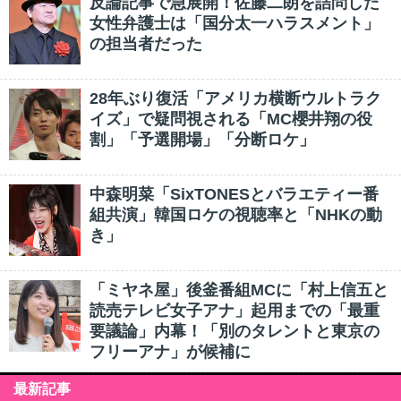
反論記事で急展開！佐藤二朗を詰問した
女性弁護士は「国分太一ハラスメント」
の担当者だった
28年ぶり復活「アメリカ横断ウルトラク
イズ」で疑問視される「MC櫻井翔の役
割」「予選開場」「分断ロケ」
中森明菜「SixTONESとバラエティー番
組共演」韓国ロケの視聴率と「NHKの動
き」
「ミヤネ屋」後釜番組MCに「村上信五と
読売テレビ女子アナ」起用までの「最重
要議論」内幕！「別のタレントと東京の
フリーアナ」が候補に
最新記事