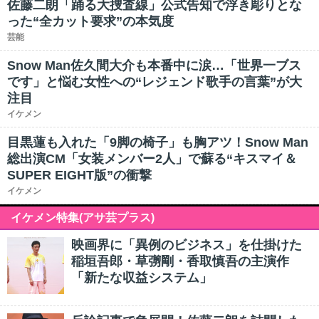
佐藤二朗「踊る大捜査線」公式告知で浮き彫りとな
った“全カット要求”の本気度
芸能
Snow Man佐久間大介も本番中に涙…「世界一ブス
です」と悩む女性への“レジェンド歌手の言葉”が大
注目
イケメン
目黒蓮も入れた「9脚の椅子」も胸アツ！Snow Man
総出演CM「女装メンバー2人」で蘇る“キスマイ＆
SUPER EIGHT版”の衝撃
イケメン
イケメン特集(アサ芸プラス)
映画界に「異例のビジネス」を仕掛けた
稲垣吾郎・草彅剛・香取慎吾の主演作
「新たな収益システム」