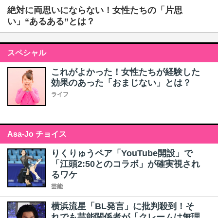
絶対に両思いにならない！女性たちの「片思
い」“あるある”とは？
スペシャル
これがよかった！女性たちが経験した
効果のあった「おまじない」とは？
ライフ
Asa-Jo チョイス
りくりゅうペア「YouTube開設」で
「江頭2:50とのコラボ」が確実視され
るワケ
芸能
横浜流星「BL発言」に批判殺到！そ
れでも芸能関係者が「クレームは無理