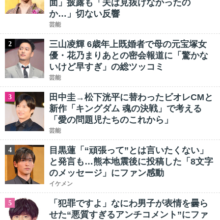
面」披露も「夫は見抜けなかったの
か…」切ない反響
芸能
三山凌輝 6歳年上既婚者で母の元宝塚女
2
優・花乃まりあとの密会報道に「驚かな
いけど早すぎ」の総ツッコミ
芸能
田中圭→松下洸平に替わったビオレCMと
3
新作「キングダム 魂の決戦」で考える
「愛の問題児たちのこれから」
芸能
目黒蓮「“頑張って”とは言いたくない」
4
と発言も…熊本地震後に投稿した「8文字
のメッセージ」にファン感動
イケメン
「犯罪ですよ」なにわ男子が表情を曇ら
5
せた“悪質すぎるアンチコメント”にファ