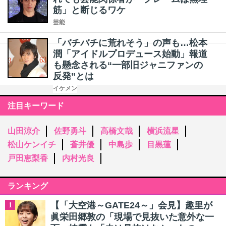
筋」と断じるワケ
芸能
「バチバチに荒れそう」の声も…松本
潤「アイドルプロデュース始動」報道
も懸念される“一部旧ジャニファンの
反発”とは
イケメン
注目キーワード
山田涼介
佐野勇斗
高橋文哉
横浜流星
松山ケンイチ
蒼井優
中島歩
目黒蓮
戸田恵梨香
内村光良
ランキング
【「大空港～GATE24～」会見】趣里が
1
眞栄田郷敦の「現場で見抜いた意外な一