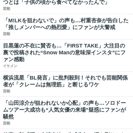
つとは「子供の頃から食べてなかったんで」
芸能
「M!LKを狙わないで」の声も…村重杏奈が告白した
「推しメンバーへの熱烈愛」にファンが大警戒
芸能
目黒蓮の不在に賛否も…「FIRST TAKE」大注目の
裏で投稿された“Snow Manの意味深インスタ”にフ
ァン感動
イケメン
横浜流星「BL発言」に批判殺到！それでも芸能関係
者が「クレームは無理筋」と断じるワケ
芸能
「山田涼介が狙われないか心配」の声も…ソロドー
ムツアー大成功も“人気女優の来場”疑惑にファンが
騒然
芸能