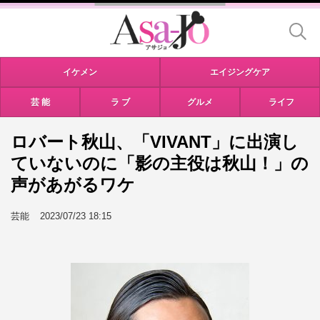
イケメン
エイジングケア
芸 能
ラ ブ
グルメ
ライフ
ロバート秋山、「VIVANT」に出演し
ていないのに「影の主役は秋山！」の
声があがるワケ
芸能
2023/07/23 18:15