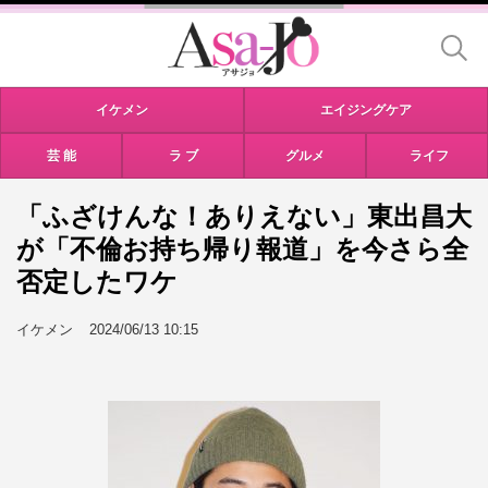
イケメン
エイジングケア
芸 能
ラ ブ
グルメ
ライフ
「ふざけんな！ありえない」東出昌大
が「不倫お持ち帰り報道」を今さら全
否定したワケ
イケメン
2024/06/13 10:15