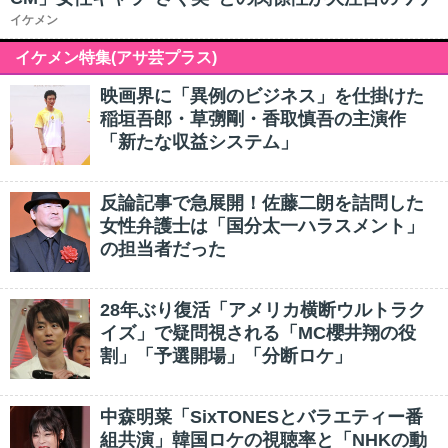
イケメン
イケメン特集(アサ芸プラス)
映画界に「異例のビジネス」を仕掛けた
稲垣吾郎・草彅剛・香取慎吾の主演作
「新たな収益システム」
反論記事で急展開！佐藤二朗を詰問した
女性弁護士は「国分太一ハラスメント」
の担当者だった
28年ぶり復活「アメリカ横断ウルトラク
イズ」で疑問視される「MC櫻井翔の役
割」「予選開場」「分断ロケ」
中森明菜「SixTONESとバラエティー番
組共演」韓国ロケの視聴率と「NHKの動