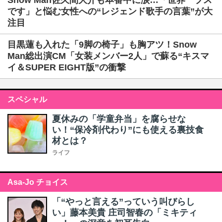
Snow Man佐久間大介も本番中に涙…「世界一ブス
です」と悩む女性への“レジェンド歌手の言葉”が大
注目
目黒蓮も入れた「9脚の椅子」も胸アツ！Snow
Man総出演CM「女装メンバー2人」で蘇る“キスマ
イ＆SUPER EIGHT版”の衝撃
スペシャル
夏休みの「学童弁当」を腐らせな
い！“保冷剤代わり”にも使える裏技食
材とは？
ライフ
Asa-Jo チョイス
「“やっと言える”っていう叫びらし
い」藤本美貴 庄司智春の「ミキティ