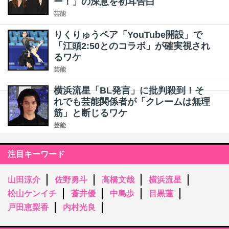
ー！」の深意を初耳告白
芸能
りくりゅうペア「YouTube開設」で
「江頭2:50とのコラボ」が確実視され
るワケ
芸能
横浜流星「BL発言」に批判殺到！そ
れでも芸能関係者が「クレームは無理
筋」と断じるワケ
芸能
注目キーワード
山田涼介
佐野勇斗
高橋文哉
横浜流星
松山ケンイチ
蒼井優
中島歩
目黒蓮
戸田恵梨香
内村光良