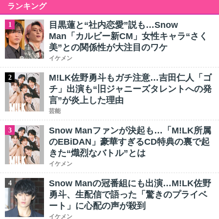
ランキング
目黒蓮と“社内恋愛”説も…Snow
1
Man「カルビー新CM」女性キャラ“さく
美”との関係性が大注目のワケ
イケメン
M!LK佐野勇斗もガチ注意…吉田仁人「ゴ
2
チ」出演も“旧ジャニーズタレントへの発
言”が炎上した理由
芸能
Snow Manファンが決起も…「M!LK所属
3
のEBiDAN」豪華すぎるCD特典の裏で起
きた“熾烈なバトル”とは
イケメン
Snow Manの冠番組にも出演…M!LK佐野
4
勇斗、生配信で語った「驚きのプライベ
ート」に心配の声が殺到
イケメン