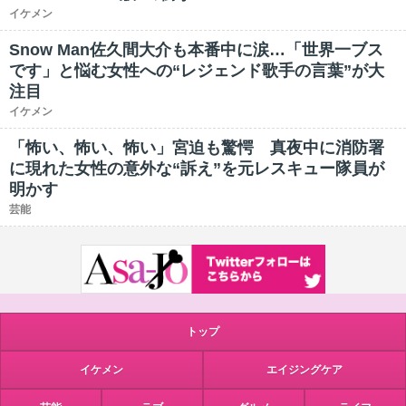
イケメン
Snow Man佐久間大介も本番中に涙…「世界一ブス
です」と悩む女性への“レジェンド歌手の言葉”が大
注目
イケメン
「怖い、怖い、怖い」宮迫も驚愕 真夜中に消防署
に現れた女性の意外な“訴え”を元レスキュー隊員が
明かす
芸能
トップ
イケメン
エイジングケア