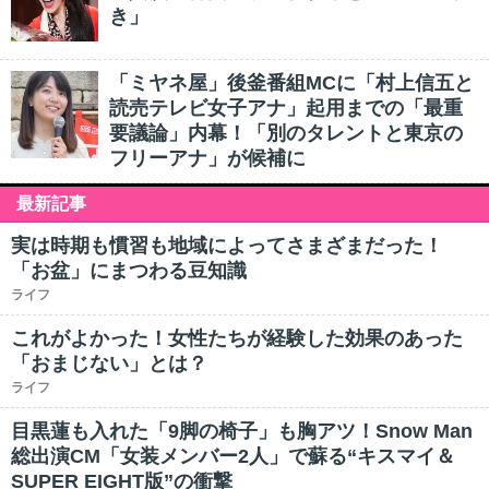
き」
「ミヤネ屋」後釜番組MCに「村上信五と
読売テレビ女子アナ」起用までの「最重
要議論」内幕！「別のタレントと東京の
フリーアナ」が候補に
最新記事
実は時期も慣習も地域によってさまざまだった！
「お盆」にまつわる豆知識
ライフ
これがよかった！女性たちが経験した効果のあった
「おまじない」とは？
ライフ
目黒蓮も入れた「9脚の椅子」も胸アツ！Snow Man
総出演CM「女装メンバー2人」で蘇る“キスマイ＆
SUPER EIGHT版”の衝撃