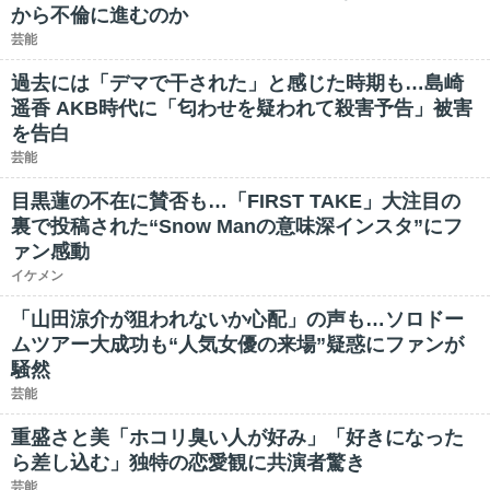
から不倫に進むのか
芸能
過去には「デマで干された」と感じた時期も…島崎
遥香 AKB時代に「匂わせを疑われて殺害予告」被害
を告白
芸能
目黒蓮の不在に賛否も…「FIRST TAKE」大注目の
裏で投稿された“Snow Manの意味深インスタ”にフ
ァン感動
イケメン
「山田涼介が狙われないか心配」の声も…ソロドー
ムツアー大成功も“人気女優の来場”疑惑にファンが
騒然
芸能
重盛さと美「ホコリ臭い人が好み」「好きになった
ら差し込む」独特の恋愛観に共演者驚き
芸能