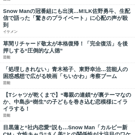
Snow Manの冠番組にも出演…M!LK佐野勇斗、生配
信で語った「驚きのプライベート」に心配の声が殺
到
イケメン
草間リチャード敬太が本格復帰！「完全復活」を後
押しする“圧倒的な人徳”
芸能
「処理しきれない」青木裕子、東野幸治…芸能人の
困惑感想で広がる映画「ちいかわ」考察ブーム
芸能
【Tシャツが乾くまで】“毒親の連鎖”が裏テーマなの
か、中島歩“樹生”の子どもを巻き込む恋模様にイラ
イラする！
芸能
目黒蓮と“社内恋愛”説も…Snow Man「カルビー新
CM」女性キャラ“さく美”との関係性が大注目のワケ