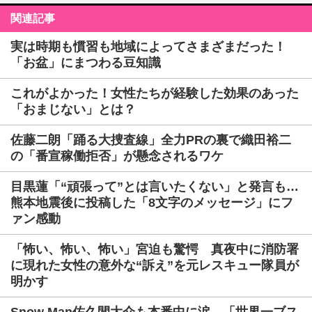
関連記事
実は時期も慣習も地域によってさまざまだった！
「お盆」にまつわる豆知識
これがよかった！女性たちが経験した効果のあった
「おまじない」とは？
佐藤二朗「踊る大捜査線」全力PRの裏で織田裕二
の「番宣稼働拒否」が懸念されるワケ
目黒蓮「“頑張って”とは言いたくない」と発言も…
熊本地震後に投稿した「8文字のメッセージ」にフ
ァン感動
「怖い、怖い、怖い」宮迫も驚愕 真夜中に消防署
に現れた女性の意外な“訴え”を元レスキュー隊員が
明かす