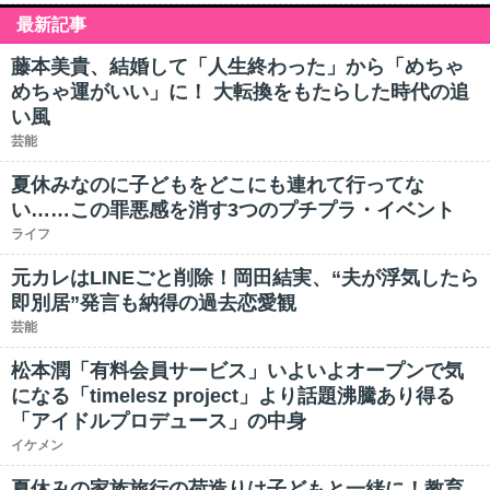
最新記事
藤本美貴、結婚して「人生終わった」から「めちゃ
めちゃ運がいい」に！ 大転換をもたらした時代の追
い風
芸能
夏休みなのに子どもをどこにも連れて行ってな
い……この罪悪感を消す3つのプチプラ・イベント
ライフ
元カレはLINEごと削除！岡田結実、“夫が浮気したら
即別居”発言も納得の過去恋愛観
芸能
松本潤「有料会員サービス」いよいよオープンで気
になる「timelesz project」より話題沸騰あり得る
「アイドルプロデュース」の中身
イケメン
夏休みの家族旅行の荷造りは子どもと一緒に！教育