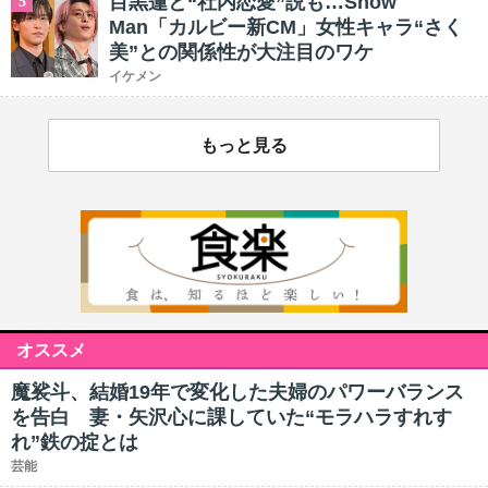
目黒蓮と“社内恋愛”説も…Snow
5
Man「カルビー新CM」女性キャラ“さく
美”との関係性が大注目のワケ
イケメン
もっと見る
オススメ
魔裟斗、結婚19年で変化した夫婦のパワーバランス
を告白 妻・矢沢心に課していた“モラハラすれす
れ”鉄の掟とは
芸能