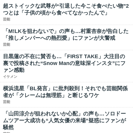
超ストイックな武尊が“引退した今こそ食べたい物”2
つとは「子供の頃から食べてなかったんで」
芸能
「M!LKを狙わないで」の声も…村重杏奈が告白した
「推しメンバーへの熱烈愛」にファンが大警戒
芸能
目黒蓮の不在に賛否も…「FIRST TAKE」大注目の
裏で投稿された“Snow Manの意味深インスタ”にフ
ァン感動
イケメン
横浜流星「BL発言」に批判殺到！それでも芸能関係
者が「クレームは無理筋」と断じるワケ
芸能
「山田涼介が狙われないか心配」の声も…ソロドー
ムツアー大成功も“人気女優の来場”疑惑にファンが
騒然