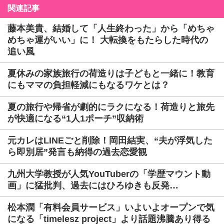
関連記事
藤本美貴、結婚して「人生終わった」から「めちゃ
めちゃ運がいい」に！ 大転換をもたらした時代の
追い風
夏休みの家族旅行の荷造りは子どもと一緒に！教育
にもママの負担軽減にもなるワケとは？
夏の旅行や帰省が劇的にラクになる！荷造りと旅先
が快適になる“1人1ポーチ”収納術
元カレはLINEごと削除！岡田結実、“夫が浮気した
ら即別居”発言も納得の過去恋愛観
九州大学教授が人気YouTuberの「学歴マウント動
画」に猛批判、過去にはひろゆきも反発…
松本潤「有料会員サービス」いよいよオープンで気
になる「timelesz project」より話題沸騰あり得る