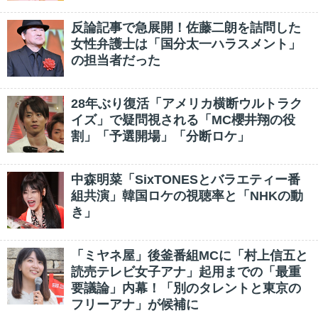
反論記事で急展開！佐藤二朗を詰問した
女性弁護士は「国分太一ハラスメント」
の担当者だった
28年ぶり復活「アメリカ横断ウルトラク
イズ」で疑問視される「MC櫻井翔の役
割」「予選開場」「分断ロケ」
中森明菜「SixTONESとバラエティー番
組共演」韓国ロケの視聴率と「NHKの動
き」
「ミヤネ屋」後釜番組MCに「村上信五と
読売テレビ女子アナ」起用までの「最重
要議論」内幕！「別のタレントと東京の
フリーアナ」が候補に