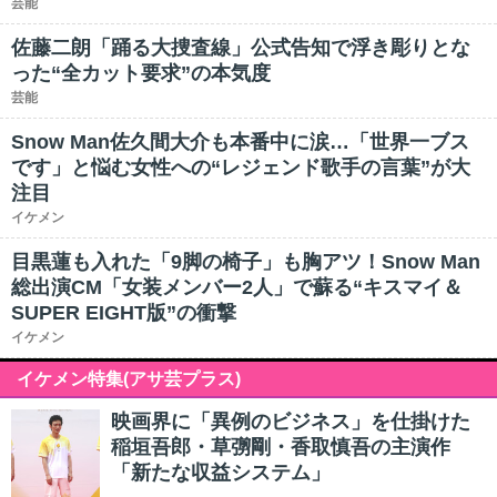
芸能
佐藤二朗「踊る大捜査線」公式告知で浮き彫りとな
った“全カット要求”の本気度
芸能
Snow Man佐久間大介も本番中に涙…「世界一ブス
です」と悩む女性への“レジェンド歌手の言葉”が大
注目
イケメン
目黒蓮も入れた「9脚の椅子」も胸アツ！Snow Man
総出演CM「女装メンバー2人」で蘇る“キスマイ＆
SUPER EIGHT版”の衝撃
イケメン
イケメン特集(アサ芸プラス)
映画界に「異例のビジネス」を仕掛けた
稲垣吾郎・草彅剛・香取慎吾の主演作
「新たな収益システム」