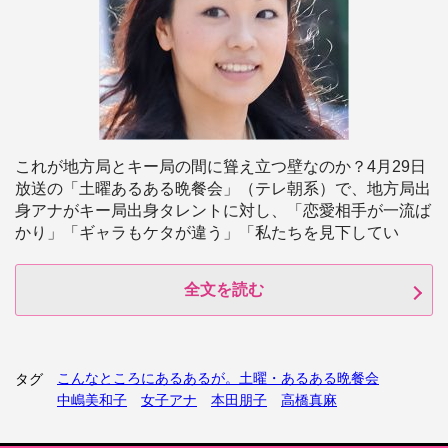
これが地方局とキー局の間に聳え立つ壁なのか？4月29日
放送の「土曜あるある晩餐会」（テレ朝系）で、地方局出
身アナがキー局出身タレントに対し、「恋愛相手が一流ば
かり」「ギャラもケタが違う」「私たちを見下してい
全文を読む
こんなところにあるあるが。土曜・あるある晩餐会
タグ
中嶋美和子
女子アナ
本田朋子
高橋真麻