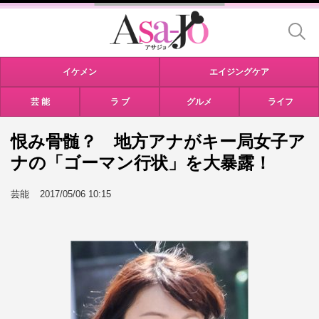
イケメン
エイジングケア
芸 能
ラ ブ
グルメ
ライフ
恨み骨髄？ 地方アナがキー局女子ア
ナの「ゴーマン行状」を大暴露！
芸能
2017/05/06 10:15