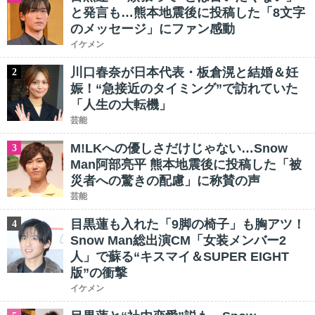
と発言も…熊本地震後に投稿した「8文字
のメッセージ」にファン感動
イケメン
川口春奈が日本代表・板倉滉と結婚＆妊
2
娠！“急接近のタイミング”で訪れていた
「人生の大転機」
芸能
M!LKへの優しさだけじゃない…Snow
3
Man阿部亮平 熊本地震後に投稿した「被
災者への驚きの配慮」に称賛の声
芸能
目黒蓮も入れた「9脚の椅子」も胸アツ！
4
Snow Man総出演CM「女装メンバー2
人」で蘇る“キスマイ＆SUPER EIGHT
版”の衝撃
イケメン