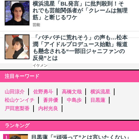
横浜流星「BL発言」に批判殺到！そ
れでも芸能関係者が「クレームは無理
筋」と断じるワケ
芸能
「バチバチに荒れそう」の声も…松本
潤「アイドルプロデュース始動」報道
も懸念される“一部旧ジャニファンの
反発”とは
イケメン
注目キーワード
山田涼介
佐野勇斗
高橋文哉
横浜流星
松山ケンイチ
蒼井優
中島歩
目黒蓮
戸田恵梨香
内村光良
ランキング
目黒蓮「“頑張って”とは言いたくない」
1