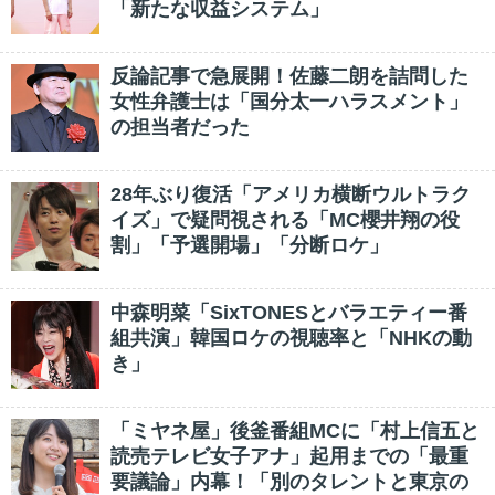
「新たな収益システム」
反論記事で急展開！佐藤二朗を詰問した
女性弁護士は「国分太一ハラスメント」
の担当者だった
28年ぶり復活「アメリカ横断ウルトラク
イズ」で疑問視される「MC櫻井翔の役
割」「予選開場」「分断ロケ」
中森明菜「SixTONESとバラエティー番
組共演」韓国ロケの視聴率と「NHKの動
き」
「ミヤネ屋」後釜番組MCに「村上信五と
読売テレビ女子アナ」起用までの「最重
要議論」内幕！「別のタレントと東京の