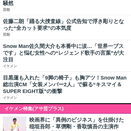
騒然
芸能
佐藤二朗「踊る大捜査線」公式告知で浮き彫りとな
った“全カット要求”の本気度
芸能
Snow Man佐久間大介も本番中に涙…「世界一ブス
です」と悩む女性への“レジェンド歌手の言葉”が大
注目
イケメン
目黒蓮も入れた「9脚の椅子」も胸アツ！Snow Man
総出演CM「女装メンバー2人」で蘇る“キスマイ＆
SUPER EIGHT版”の衝撃
イケメン
イケメン特集(アサ芸プラス)
映画界に「異例のビジネス」を仕掛けた
稲垣吾郎・草彅剛・香取慎吾の主演作