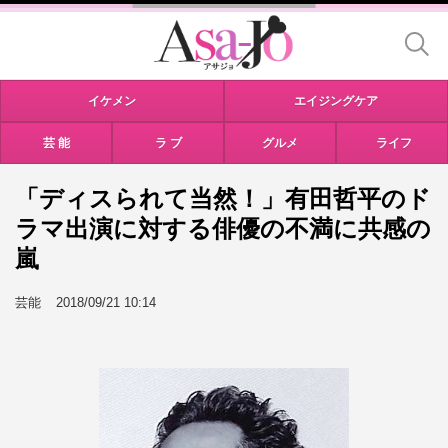
イケメン
エイジングケア
芸 能
ラ ブ
グルメ
ライフ
「ディスられて当然！」有田哲平のド
ラマ出演に対する俳優の不満に共感の
嵐
芸能
2018/09/21 10:14