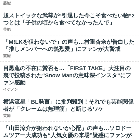
芸能
超ストイックな武尊が“引退した今こそ食べたい物”2
つとは「子供の頃から食べてなかったんで」
芸能
「M!LKを狙わないで」の声も…村重杏奈が告白した
「推しメンバーへの熱烈愛」にファンが大警戒
芸能
目黒蓮の不在に賛否も…「FIRST TAKE」大注目の
裏で投稿された“Snow Manの意味深インスタ”にフ
ァン感動
イケメン
横浜流星「BL発言」に批判殺到！それでも芸能関係
者が「クレームは無理筋」と断じるワケ
芸能
「山田涼介が狙われないか心配」の声も…ソロドー
ムツアー大成功も“人気女優の来場”疑惑にファンが