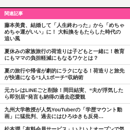
関連記事
藤本美貴、結婚して「人生終わった」から「めちゃ
めちゃ運がいい」に！ 大転換をもたらした時代の
追い風
夏休みの家族旅行の荷造りは子どもと一緒に！教育
にもママの負担軽減にもなるワケとは？
夏の旅行や帰省が劇的にラクになる！荷造りと旅先
が快適になる“1人1ポーチ”収納術
元カレはLINEごと削除！岡田結実、“夫が浮気した
ら即別居”発言も納得の過去恋愛観
九州大学教授が人気YouTuberの「学歴マウント動
画」に猛批判、過去にはひろゆきも反発…
松本潤「有料会員サービス」いよいよオープンで気