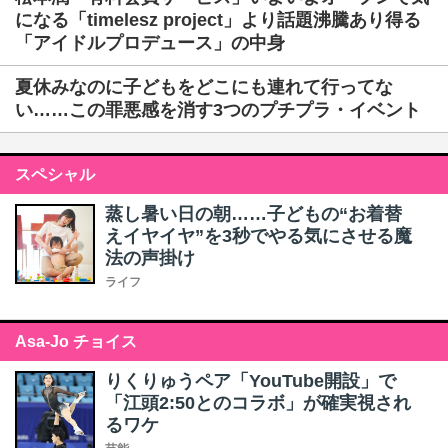
になる「timelesz project」より話題沸騰あり得る
「アイドルプロデュース」の中身
夏休みなのに子どもをどこにも連れて行ってな
い……この罪悪感を消す3つのプチプラ・イベント
スペシャル
蒸し暑い日の朝……子どもの“お着替
えイヤイヤ”を3秒でやる気にさせる魔
法の声掛け
ライフ
Asa-Jo チョイス
りくりゅうペア「YouTube開設」で
「江頭2:50とのコラボ」が確実視され
るワケ