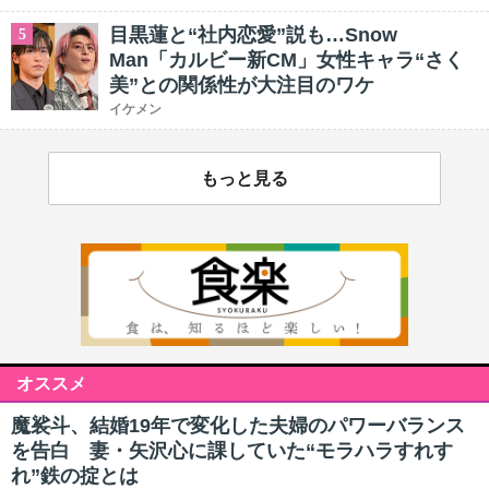
目黒蓮と“社内恋愛”説も…Snow
5
Man「カルビー新CM」女性キャラ“さく
美”との関係性が大注目のワケ
イケメン
もっと見る
オススメ
魔裟斗、結婚19年で変化した夫婦のパワーバランス
を告白 妻・矢沢心に課していた“モラハラすれす
れ”鉄の掟とは