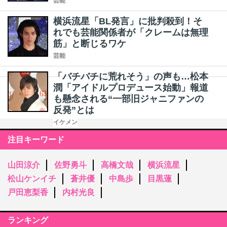
芸能
横浜流星「BL発言」に批判殺到！そ
れでも芸能関係者が「クレームは無理
筋」と断じるワケ
芸能
「バチバチに荒れそう」の声も…松本
潤「アイドルプロデュース始動」報道
も懸念される“一部旧ジャニファンの
反発”とは
イケメン
注目キーワード
山田涼介
佐野勇斗
高橋文哉
横浜流星
松山ケンイチ
蒼井優
中島歩
目黒蓮
戸田恵梨香
内村光良
ランキング