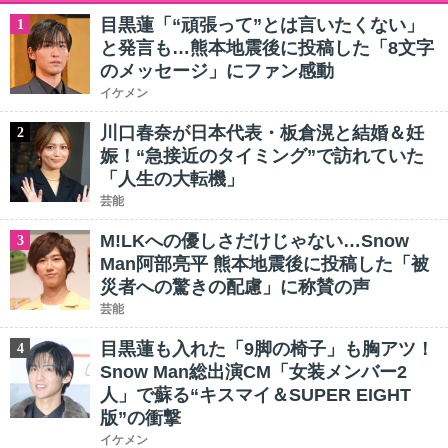
目黒蓮「“頑張って”とは言いたくない」
1
と発言も…熊本地震後に投稿した「8文字
のメッセージ」にファン感動
イケメン
川口春奈が日本代表・板倉滉と結婚＆妊
2
娠！“急接近のタイミング”で訪れていた
「人生の大転機」
芸能
M!LKへの優しさだけじゃない…Snow
3
Man阿部亮平 熊本地震後に投稿した「被
災者への驚きの配慮」に称賛の声
芸能
目黒蓮も入れた「9脚の椅子」も胸アツ！
4
Snow Man総出演CM「女装メンバー2
人」で蘇る“キスマイ＆SUPER EIGHT
版”の衝撃
イケメン