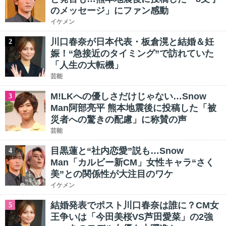
のメッセージ」にファン感動
イケメン
川口春奈が日本代表・板倉滉と結婚＆妊
2
娠！“急接近のタイミング”で訪れていた
「人生の大転機」
芸能
M!LKへの優しさだけじゃない…Snow
3
Man阿部亮平 熊本地震後に投稿した「被
災者への驚きの配慮」に称賛の声
芸能
目黒蓮と“社内恋愛”説も…Snow
4
Man「カルビー新CM」女性キャラ“さく
美”との関係性が大注目のワケ
イケメン
結婚発表でポスト川口春奈は誰に？CM女
5
王争いは「今田美桜VS芦田愛菜」の2強