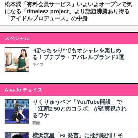
松本潤「有料会員サービス」いよいよオープンで気
になる「timelesz project」より話題沸騰あり得る
「アイドルプロデュース」の中身
スペシャル
“ぽっちゃり”でもオシャレを楽しめ
る！プチプラ・アパレルブランド3選
ライフ
Asa-Jo チョイス
りくりゅうペア「YouTube開設」で
「江頭2:50とのコラボ」が確実視され
るワケ
芸能
横浜流星「BL発言」に批判殺到！そ