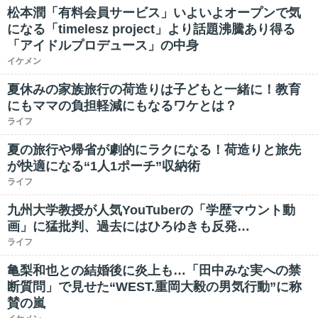
松本潤「有料会員サービス」いよいよオープンで気
になる「timelesz project」より話題沸騰あり得る
「アイドルプロデュース」の中身
イケメン
夏休みの家族旅行の荷造りは子どもと一緒に！教育
にもママの負担軽減にもなるワケとは？
ライフ
夏の旅行や帰省が劇的にラクになる！荷造りと旅先
が快適になる“1人1ポーチ”収納術
ライフ
九州大学教授が人気YouTuberの「学歴マウント動
画」に猛批判、過去にはひろゆきも反発…
ライフ
亀梨和也との結婚後に炎上も…「田中みな実への禁
断質問」で見せた“WEST.重岡大毅の男気行動”に称
賛の嵐