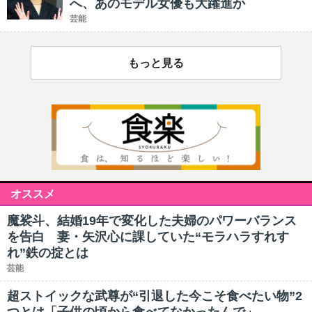
へ、あのモデル女優も大躍進か
芸能
もっと見る
オススメ
魔裟斗、結婚19年で変化した夫婦のパワーバランス
を告白 妻・矢沢心に課していた“モラハラすれす
れ”鉄の掟とは
芸能
超ストイックな武尊が“引退した今こそ食べたい物”2