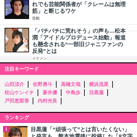
れでも芸能関係者が「クレームは無理
筋」と断じるワケ
芸能
「バチバチに荒れそう」の声も…松本
潤「アイドルプロデュース始動」報道
も懸念される“一部旧ジャニファンの
反発”とは
イケメン
注目キーワード
山田涼介
佐野勇斗
高橋文哉
横浜流星
松山ケンイチ
蒼井優
中島歩
目黒蓮
戸田恵梨香
内村光良
ランキング
目黒蓮「“頑張って”とは言いたくない」
1
と発言も…熊本地震後に投稿した「8文字