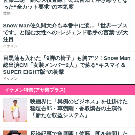
佐藤二朗「踊る大捜査線」公式告知で浮き彫りとな
った“全カット要求”の本気度
芸能
Snow Man佐久間大介も本番中に涙…「世界一ブス
です」と悩む女性への“レジェンド歌手の言葉”が大
注目
イケメン
目黒蓮も入れた「9脚の椅子」も胸アツ！Snow Man
総出演CM「女装メンバー2人」で蘇る“キスマイ＆
SUPER EIGHT版”の衝撃
イケメン
イケメン特集(アサ芸プラス)
映画界に「異例のビジネス」を仕掛けた
稲垣吾郎・草彅剛・香取慎吾の主演作
「新たな収益システム」
反論記事で急展開！佐藤二朗を詰問した