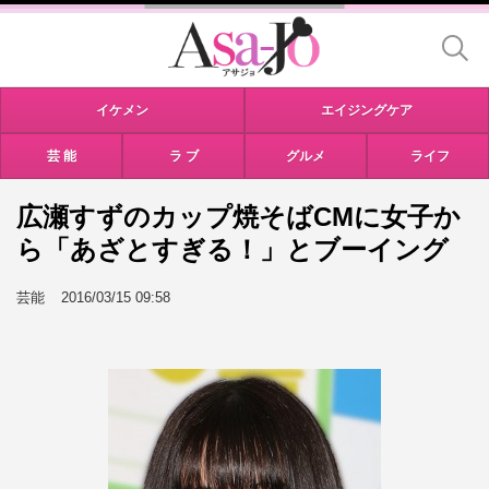
イケメン
エイジングケア
芸 能
ラ ブ
グルメ
ライフ
広瀬すずのカップ焼そばCMに女子か
ら「あざとすぎる！」とブーイング
芸能
2016/03/15 09:58