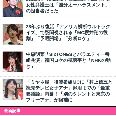
女性弁護士は「国分太一ハラスメント」
の担当者だった
28年ぶり復活「アメリカ横断ウルトラク
イズ」で疑問視される「MC櫻井翔の役
割」「予選開場」「分断ロケ」
中森明菜「SixTONESとバラエティー番
組共演」韓国ロケの視聴率と「NHKの動
き」
「ミヤネ屋」後釜番組MCに「村上信五と
読売テレビ女子アナ」起用までの「最重
要議論」内幕！「別のタレントと東京の
フリーアナ」が候補に
最新記事