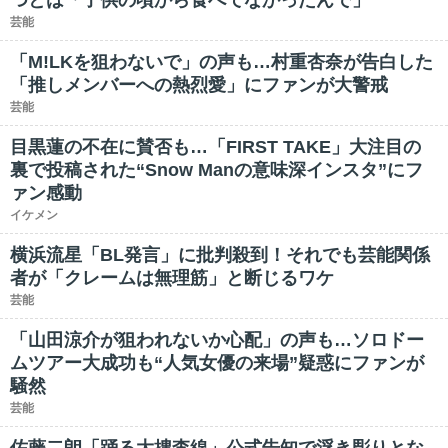
つとは「子供の頃から食べてなかったんで」
芸能
「M!LKを狙わないで」の声も…村重杏奈が告白した
「推しメンバーへの熱烈愛」にファンが大警戒
芸能
目黒蓮の不在に賛否も…「FIRST TAKE」大注目の
裏で投稿された“Snow Manの意味深インスタ”にフ
ァン感動
イケメン
横浜流星「BL発言」に批判殺到！それでも芸能関係
者が「クレームは無理筋」と断じるワケ
芸能
「山田涼介が狙われないか心配」の声も…ソロドー
ムツアー大成功も“人気女優の来場”疑惑にファンが
騒然
芸能