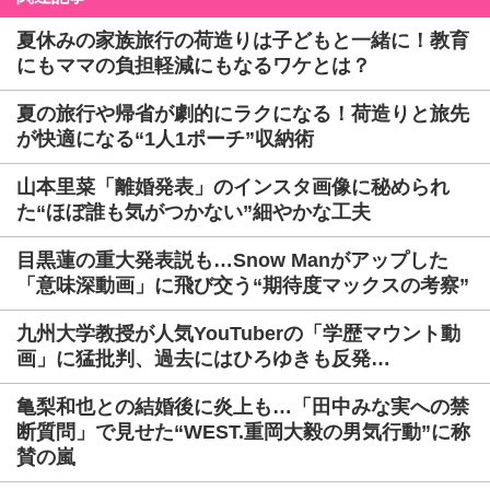
夏休みの家族旅行の荷造りは子どもと一緒に！教育
にもママの負担軽減にもなるワケとは？
夏の旅行や帰省が劇的にラクになる！荷造りと旅先
が快適になる“1人1ポーチ”収納術
山本里菜「離婚発表」のインスタ画像に秘められ
た“ほぼ誰も気がつかない”細やかな工夫
目黒蓮の重大発表説も…Snow Manがアップした
「意味深動画」に飛び交う“期待度マックスの考察”
九州大学教授が人気YouTuberの「学歴マウント動
画」に猛批判、過去にはひろゆきも反発…
亀梨和也との結婚後に炎上も…「田中みな実への禁
断質問」で見せた“WEST.重岡大毅の男気行動”に称
賛の嵐