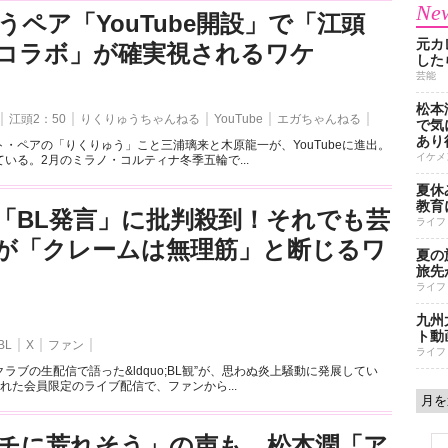
New
うペア「YouTube開設」で「江頭
元カ
とのコラボ」が確実視されるワケ
した
芸能
松本
江頭2：50
りくりゅうちゃんねる
YouTube
エガちゃんねる
で気に
あり
・ペアの「りくりゅう」こと三浦璃来と木原龍一が、YouTubeに進出。
イケメ
いる。2月のミラノ・コルティナ冬季五輪で...
夏休
教育
「BL発言」に批判殺到！それでも芸
ライフ
が「クレームは無理筋」と断じるワ
夏の
旅先
ライフ
九州
ト動
BL
X
ファン
ライフ
ラブの生配信で語った&ldquo;BL観”が、思わぬ炎上騒動に発展してい
れた会員限定のライブ配信で、ファンから...
チに荒れそう」の声も…松本潤「ア