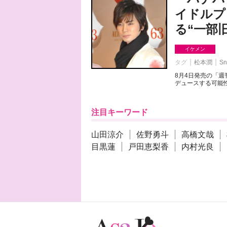
イドルプ
る“一部
イケメン
タグ
松本潤
Sn
8月4日発売の「
デュースする可能性
注目キーワード
山田涼介
佐野勇斗
高橋文哉
目黒蓮
戸田恵梨香
内村光良