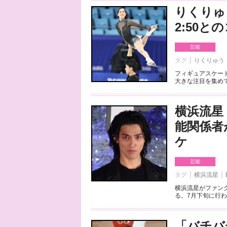
りくりゅ
2:50
芸能
タグ
りくりゅう
フィギュアスケート
大きな注目を集めて
横浜流星
能関係者
ケ
芸能
タグ
横浜流星
横浜流星がファンク
る。7月下旬に行わ
「バチバ