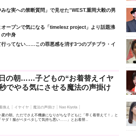
みな実への禁断質問」で見せた“WEST.重岡大毅の男
ンで気になる「timelesz project」より話題沸
」の中身
て行ってない……この罪悪感を消す3つのプチプラ・イ
日の朝……子どもの“お着替えイヤ
3秒でやる気にさせる魔法の声掛け
着換え
イヤイヤ
魔法の声掛け
Nao Kiyota
い夏の朝。ただでさえ不機嫌になりがちな子どもに「早く着替えて！」と
ヤダ！服がペタペタして気持ち悪い……」とお着替...