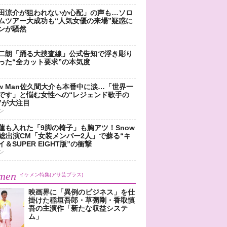
田涼介が狙われないか心配」の声も…ソロ
ムツアー大成功も“人気女優の来場”疑惑に
ンが騒然
二朗「踊る大捜査線」公式告知で浮き彫り
った“全カット要求”の本気度
ow Man佐久間大介も本番中に涙…「世界一
です」と悩む女性への“レジェンド歌手の
”が大注目
ン
蓮も入れた「9脚の椅子」も胸アツ！Snow
n総出演CM「女装メンバー2人」で蘇る“キ
＆SUPER EIGHT版”の衝撃
ン
men
イケメン特集(アサ芸プラス)
映画界に「異例のビジネス」を仕
掛けた稲垣吾郎・草彅剛・香取慎
吾の主演作「新たな収益システ
ム」