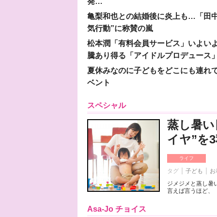
発…
亀梨和也との結婚後に炎上も…「田中
気行動”に称賛の嵐
松本潤「有料会員サービス」いよいよオープ
騰あり得る「アイドルプロデュース
夏休みなのに子どもをどこにも連れ
ベント
スペシャル
蒸し暑い
イヤ”を
ライフ
タグ
子ども
お
ジメジメと蒸し暑
言えば言うほど、「
Asa-Jo チョイス