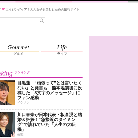
ブ
エイジングケア！大人女子を楽しむための情報サイト！
Gourmet
Life
グルメ
ライフ
king
ランキング
目黒蓮「“頑張って”とは言いたく
ない」と発言も…熊本地震後に投
稿した「8文字のメッセージ」に
ファン感動
イケメン
川口春奈が日本代表・板倉滉と結
婚＆妊娠！“急接近のタイミン
グ”で訪れていた「人生の大転
機」
芸能