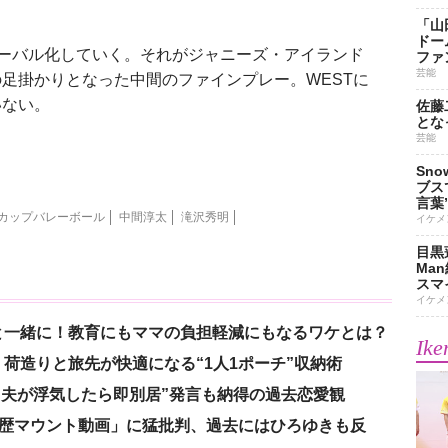
「山
ドー
ローバル化していく。それがジャニーズ・アイランド
ファ
芸能
足掛かりとなった中間のファインプレー。WESTに
いない。
佐藤
とな
芸能
Sn
ブス
言葉
カップバレーボール
中間淳太
滝沢秀明
イケメ
目黒
Ma
スマイ
イケメ
と一緒に！教育にもママの負担軽減にもなるワケとは？
Ike
荷造りと旅先が快適になる“1人1ポーチ”収納術
、“夫が浮気したら即別居”発言も納得の過去恋愛観
「学歴マウント動画」に猛批判、過去にはひろゆきも反