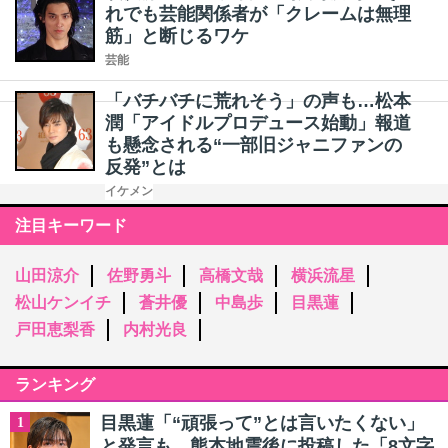
れでも芸能関係者が「クレームは無理
筋」と断じるワケ
芸能
「バチバチに荒れそう」の声も…松本
潤「アイドルプロデュース始動」報道
も懸念される“一部旧ジャニファンの
反発”とは
イケメン
注目キーワード
山田涼介
佐野勇斗
高橋文哉
横浜流星
松山ケンイチ
蒼井優
中島歩
目黒蓮
戸田恵梨香
内村光良
ランキング
目黒蓮「“頑張って”とは言いたくない」
1
と発言も…熊本地震後に投稿した「8文字