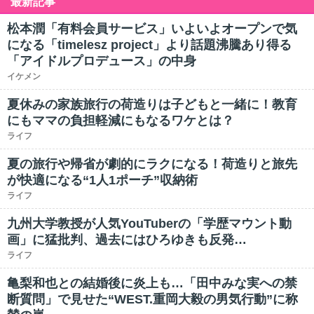
最新記事
松本潤「有料会員サービス」いよいよオープンで気
になる「timelesz project」より話題沸騰あり得る
「アイドルプロデュース」の中身
イケメン
夏休みの家族旅行の荷造りは子どもと一緒に！教育
にもママの負担軽減にもなるワケとは？
ライフ
夏の旅行や帰省が劇的にラクになる！荷造りと旅先
が快適になる“1人1ポーチ”収納術
ライフ
九州大学教授が人気YouTuberの「学歴マウント動
画」に猛批判、過去にはひろゆきも反発…
ライフ
亀梨和也との結婚後に炎上も…「田中みな実への禁
断質問」で見せた“WEST.重岡大毅の男気行動”に称