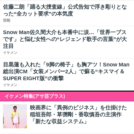
佐藤二朗「踊る大捜査線」公式告知で浮き彫りとな
った“全カット要求”の本気度
芸能
Snow Man佐久間大介も本番中に涙…「世界一ブス
です」と悩む女性への“レジェンド歌手の言葉”が大
注目
イケメン
目黒蓮も入れた「9脚の椅子」も胸アツ！Snow Man
総出演CM「女装メンバー2人」で蘇る“キスマイ＆
SUPER EIGHT版”の衝撃
イケメン
イケメン特集(アサ芸プラス)
映画界に「異例のビジネス」を仕掛けた
稲垣吾郎・草彅剛・香取慎吾の主演作
「新たな収益システム」