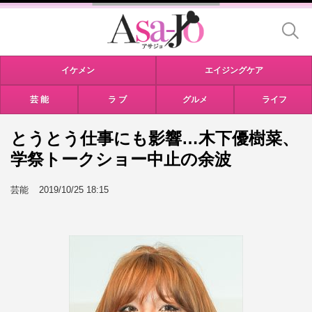
イケメン
エイジングケア
芸 能
ラ ブ
グルメ
ライフ
とうとう仕事にも影響…木下優樹菜、
学祭トークショー中止の余波
芸能
2019/10/25 18:15