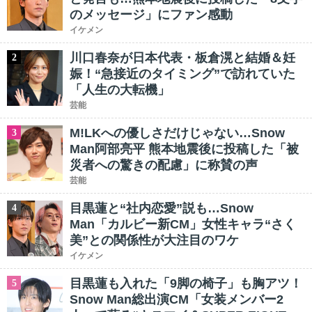
のメッセージ」にファン感動
イケメン
川口春奈が日本代表・板倉滉と結婚＆妊
2
娠！“急接近のタイミング”で訪れていた
「人生の大転機」
芸能
M!LKへの優しさだけじゃない…Snow
3
Man阿部亮平 熊本地震後に投稿した「被
災者への驚きの配慮」に称賛の声
芸能
目黒蓮と“社内恋愛”説も…Snow
4
Man「カルビー新CM」女性キャラ“さく
美”との関係性が大注目のワケ
イケメン
目黒蓮も入れた「9脚の椅子」も胸アツ！
5
Snow Man総出演CM「女装メンバー2