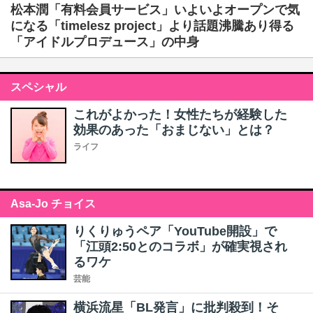
松本潤「有料会員サービス」いよいよオープンで気
になる「timelesz project」より話題沸騰あり得る
「アイドルプロデュース」の中身
スペシャル
これがよかった！女性たちが経験した
効果のあった「おまじない」とは？
ライフ
Asa-Jo チョイス
りくりゅうペア「YouTube開設」で
「江頭2:50とのコラボ」が確実視され
るワケ
芸能
横浜流星「BL発言」に批判殺到！そ