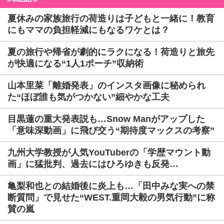
夏休みの家族旅行の荷造りは子どもと一緒に！教育
にもママの負担軽減にもなるワケとは？
夏の旅行や帰省が劇的にラクになる！荷造りと旅先
が快適になる“1人1ポーチ”収納術
山本里菜「離婚発表」のインスタ画像に秘められ
た“ほぼ誰も気がつかない”細やかな工夫
目黒蓮の重大発表説も…Snow Manがアップした
「意味深動画」に飛び交う“期待度マックスの考察”
九州大学教授が人気YouTuberの「学歴マウント動
画」に猛批判、過去にはひろゆきも反発…
亀梨和也との結婚後に炎上も…「田中みな実への禁
断質問」で見せた“WEST.重岡大毅の男気行動”に称
賛の嵐