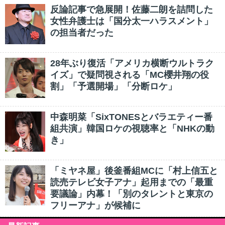
反論記事で急展開！佐藤二朗を詰問した
女性弁護士は「国分太一ハラスメント」
の担当者だった
28年ぶり復活「アメリカ横断ウルトラク
イズ」で疑問視される「MC櫻井翔の役
割」「予選開場」「分断ロケ」
中森明菜「SixTONESとバラエティー番
組共演」韓国ロケの視聴率と「NHKの動
き」
「ミヤネ屋」後釜番組MCに「村上信五と
読売テレビ女子アナ」起用までの「最重
要議論」内幕！「別のタレントと東京の
フリーアナ」が候補に