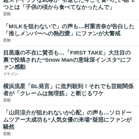
超ストイックな武尊が“引退した今こそ食べたい物”2
つとは「子供の頃から食べてなかったんで」
芸能
「M!LKを狙わないで」の声も…村重杏奈が告白した
「推しメンバーへの熱烈愛」にファンが大警戒
芸能
目黒蓮の不在に賛否も…「FIRST TAKE」大注目の
裏で投稿された“Snow Manの意味深インスタ”にフ
ァン感動
イケメン
横浜流星「BL発言」に批判殺到！それでも芸能関係
者が「クレームは無理筋」と断じるワケ
芸能
「山田涼介が狙われないか心配」の声も…ソロドー
ムツアー大成功も“人気女優の来場”疑惑にファンが
騒然
芸能