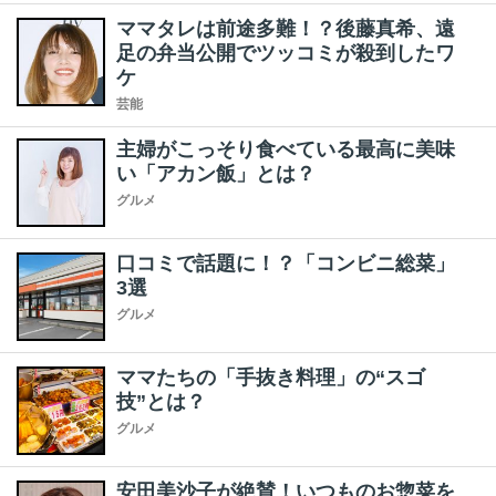
ママタレは前途多難！？後藤真希、遠
足の弁当公開でツッコミが殺到したワ
ケ
芸能
主婦がこっそり食べている最高に美味
い「アカン飯」とは？
グルメ
口コミで話題に！？「コンビニ総菜」
3選
グルメ
ママたちの「手抜き料理」の“スゴ
技”とは？
グルメ
安田美沙子が絶賛！いつものお惣菜を