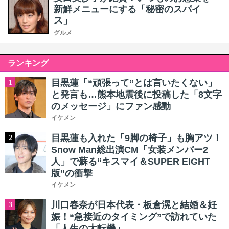
新鮮メニューにする「秘密のスパイ
ス」
グルメ
ランキング
目黒蓮「“頑張って”とは言いたくない」
1
と発言も…熊本地震後に投稿した「8文字
のメッセージ」にファン感動
イケメン
目黒蓮も入れた「9脚の椅子」も胸アツ！
2
Snow Man総出演CM「女装メンバー2
人」で蘇る“キスマイ＆SUPER EIGHT
版”の衝撃
イケメン
川口春奈が日本代表・板倉滉と結婚＆妊
3
娠！“急接近のタイミング”で訪れていた
「人生の大転機」