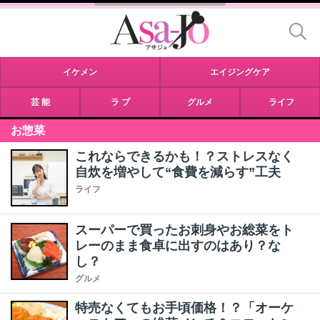
イケメン
エイジングケア
芸 能
ラ ブ
グルメ
ライフ
お惣菜
これならできるかも！？ストレスなく
自炊を増やして“食費を減らす”工夫
ライフ
スーパーで買ったお刺身やお総菜をト
レーのまま食卓に出すのはあり？な
し？
グルメ
特売なくてもお手頃価格！？「オーケ