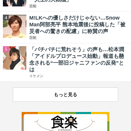
芸能
M!LKへの優しさだけじゃない…Snow
4
Man阿部亮平 熊本地震後に投稿した「被
災者への驚きの配慮」に称賛の声
芸能
「バチバチに荒れそう」の声も…松本潤
5
「アイドルプロデュース始動」報道も懸
念される“一部旧ジャニファンの反発”と
は
イケメン
もっと見る