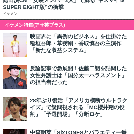
総出演CM「女装メンバー2人」で蘇る“キスマイ＆
SUPER EIGHT版”の衝撃
イケメン
イケメン特集(アサ芸プラス)
映画界に「異例のビジネス」を仕掛けた
稲垣吾郎・草彅剛・香取慎吾の主演作
「新たな収益システム」
反論記事で急展開！佐藤二朗を詰問した
女性弁護士は「国分太一ハラスメント」
の担当者だった
28年ぶり復活「アメリカ横断ウルトラク
イズ」で疑問視される「MC櫻井翔の役
割」「予選開場」「分断ロケ」
中森明菜「SixTONESとバラエティー番