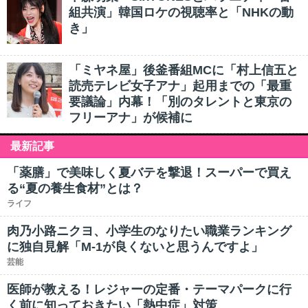
組共演」韓国ロケの視聴率と「NHKの動
き」
「ミヤネ屋」後釜番組MCに「村上信五と
読売テレビ女子アナ」起用までの「最重
要議論」内幕！「別のタレントと東京の
フリーアナ」が候補に
最新記事
「薬膳」で美味しく夏バテを撃退！スーパーで買え
る“夏の養生食材”とは？
ライフ
肉乃小路ニクヨ、小学生のなりたい職業ランキング
に独自見解「M-1が良くないと思うんですよ」
芸能
医師が教える！レジャーの定番・テーマパークに行
く前に知っておきたい「熱中症」対策