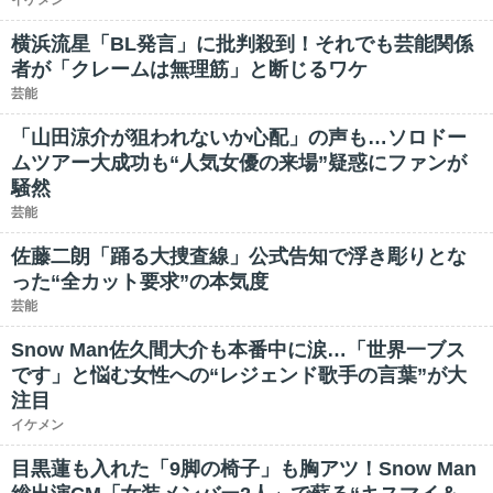
イケメン
横浜流星「BL発言」に批判殺到！それでも芸能関係
者が「クレームは無理筋」と断じるワケ
芸能
「山田涼介が狙われないか心配」の声も…ソロドー
ムツアー大成功も“人気女優の来場”疑惑にファンが
騒然
芸能
佐藤二朗「踊る大捜査線」公式告知で浮き彫りとな
った“全カット要求”の本気度
芸能
Snow Man佐久間大介も本番中に涙…「世界一ブス
です」と悩む女性への“レジェンド歌手の言葉”が大
注目
イケメン
目黒蓮も入れた「9脚の椅子」も胸アツ！Snow Man