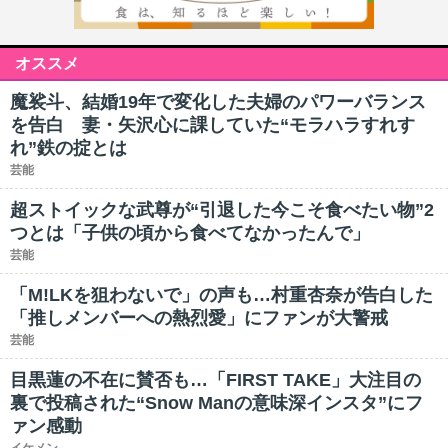
オススメ
魔裟斗、結婚19年で変化した夫婦のパワーバランス
を告白 妻・矢沢心に課していた“モラハラすれす
れ”鉄の掟とは
芸能
超ストイックな武尊が“引退した今こそ食べたい物”2
つとは「子供の頃から食べてなかったんで」
芸能
「M!LKを狙わないで」の声も…村重杏奈が告白した
「推しメンバーへの熱烈愛」にファンが大警戒
芸能
目黒蓮の不在に賛否も…「FIRST TAKE」大注目の
裏で投稿された“Snow Manの意味深インスタ”にフ
ァン感動