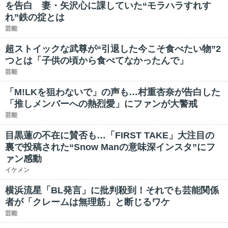
を告白 妻・矢沢心に課していた“モラハラすれす
れ”鉄の掟とは
芸能
超ストイックな武尊が“引退した今こそ食べたい物”2
つとは「子供の頃から食べてなかったんで」
芸能
「M!LKを狙わないで」の声も…村重杏奈が告白した
「推しメンバーへの熱烈愛」にファンが大警戒
芸能
目黒蓮の不在に賛否も…「FIRST TAKE」大注目の
裏で投稿された“Snow Manの意味深インスタ”にフ
ァン感動
イケメン
横浜流星「BL発言」に批判殺到！それでも芸能関係
者が「クレームは無理筋」と断じるワケ
芸能