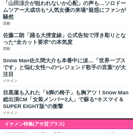
「山田涼介が狙われないか心配」の声も…ソロドー
ムツアー大成功も“人気女優の来場”疑惑にファンが
騒然
芸能
佐藤二朗「踊る大捜査線」公式告知で浮き彫りとな
った“全カット要求”の本気度
芸能
Snow Man佐久間大介も本番中に涙…「世界一ブス
です」と悩む女性への“レジェンド歌手の言葉”が大
注目
イケメン
目黒蓮も入れた「9脚の椅子」も胸アツ！Snow Man
総出演CM「女装メンバー2人」で蘇る“キスマイ＆
SUPER EIGHT版”の衝撃
イケメン
イケメン特集(アサ芸プラス)