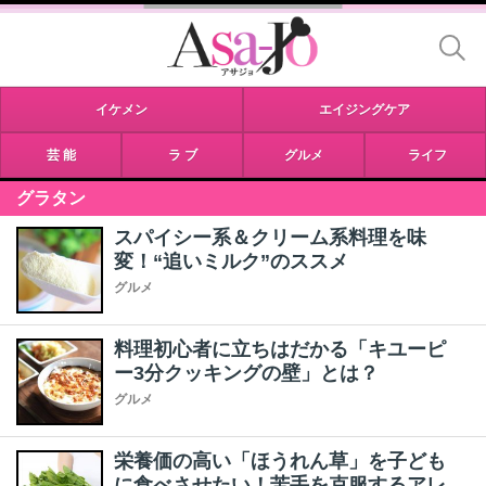
イケメン
エイジングケア
芸 能
ラ ブ
グルメ
ライフ
グラタン
スパイシー系＆クリーム系料理を味
変！“追いミルク”のススメ
グルメ
料理初心者に立ちはだかる「キユーピ
ー3分クッキングの壁」とは？
グルメ
栄養価の高い「ほうれん草」を子ども
に食べさせたい！苦手を克服するアレ