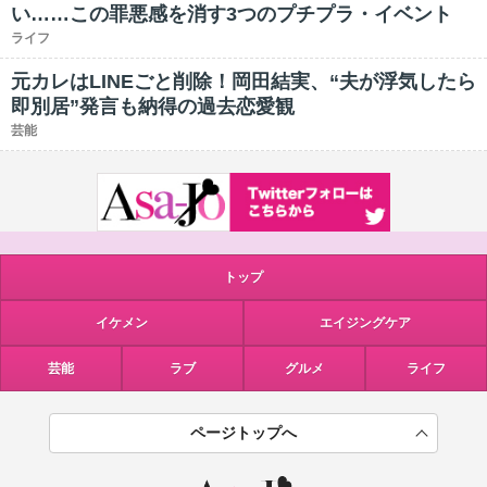
い……この罪悪感を消す3つのプチプラ・イベント
ライフ
元カレはLINEごと削除！岡田結実、“夫が浮気したら
即別居”発言も納得の過去恋愛観
芸能
トップ
イケメン
エイジングケア
芸能
ラブ
グルメ
ライフ
ページトップへ