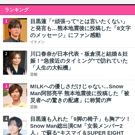
ランキング
目黒蓮「“頑張って”とは言いたくない」
1
と発言も…熊本地震後に投稿した「8文字
のメッセージ」にファン感動
イケメン
川口春奈が日本代表・板倉滉と結婚＆妊
2
娠！“急接近のタイミング”で訪れていた
「人生の大転機」
芸能
M!LKへの優しさだけじゃない…Snow
3
Man阿部亮平 熊本地震後に投稿した「被
災者への驚きの配慮」に称賛の声
芸能
目黒蓮も入れた「9脚の椅子」も胸アツ！
4
Snow Man総出演CM「女装メンバー2
人」で蘇る“キスマイ＆SUPER EIGHT