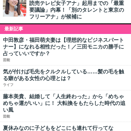
読売テレビ女子アナ」起用までの「最重
要議論」内幕！「別のタレントと東京の
フリーアナ」が候補に
最新記事
中田敦彦・福田萌夫妻は【理想的なビジネスパート
ナー】になれる相性だった！／三田モニカの勝手に
占っていいですか？
芸能
気が付けば毛先をクルクルしている……髪の毛を触
る癖がある女性の心理とは？
ライフ
藤本美貴、結婚して「人生終わった」から「めちゃ
めちゃ運がいい」に！ 大転換をもたらした時代の追
い風
芸能
夏休みなのに子どもをどこにも連れて行ってな