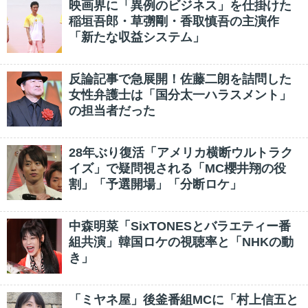
映画界に「異例のビジネス」を仕掛けた
稲垣吾郎・草彅剛・香取慎吾の主演作
「新たな収益システム」
反論記事で急展開！佐藤二朗を詰問した
女性弁護士は「国分太一ハラスメント」
の担当者だった
28年ぶり復活「アメリカ横断ウルトラク
イズ」で疑問視される「MC櫻井翔の役
割」「予選開場」「分断ロケ」
中森明菜「SixTONESとバラエティー番
組共演」韓国ロケの視聴率と「NHKの動
き」
「ミヤネ屋」後釜番組MCに「村上信五と