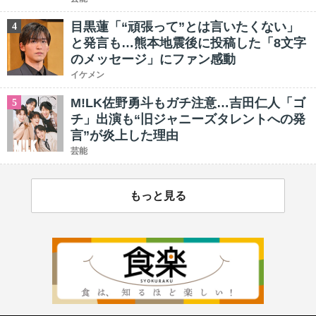
目黒蓮「“頑張って”とは言いたくない」
4
と発言も…熊本地震後に投稿した「8文字
のメッセージ」にファン感動
イケメン
M!LK佐野勇斗もガチ注意…吉田仁人「ゴ
5
チ」出演も“旧ジャニーズタレントへの発
言”が炎上した理由
芸能
もっと見る