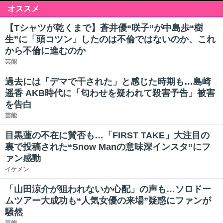
オススメ
【Tシャツが乾くまで】蒼井優“咲子”が中島歩“樹
生”に「頭コツン」したのは不倫ではないのか、これ
から不倫に進むのか
芸能
過去には「デマで干された」と感じた時期も…島崎
遥香 AKB時代に「匂わせを疑われて殺害予告」被害
を告白
芸能
目黒蓮の不在に賛否も…「FIRST TAKE」大注目の
裏で投稿された“Snow Manの意味深インスタ”にフ
ァン感動
イケメン
「山田涼介が狙われないか心配」の声も…ソロドー
ムツアー大成功も“人気女優の来場”疑惑にファンが
騒然