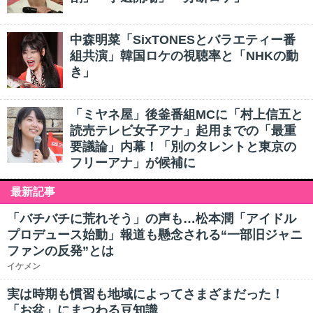
中森明菜「SixTONESとバラエティー番
組共演」韓国ロケの視聴率と「NHKの動
き」
「ミヤネ屋」後釜番組MCに「村上信五と
読売テレビ女子アナ」起用までの「最重
要議論」内幕！「別のタレントと東京の
フリーアナ」が候補に
最新記事
「バチバチに荒れそう」の声も…松本潤「アイドル
プロデュース始動」報道も懸念される“一部旧ジャニ
ファンの反発”とは
イケメン
実は時期も慣習も地域によってさまざまだった！
「お盆」にまつわる豆知識