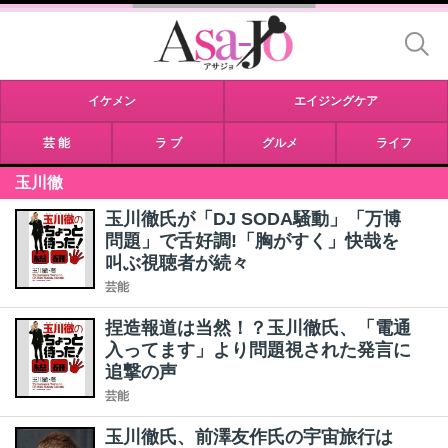
イケメン
エイジングケア
芸 能
ラ ブ
グルメ
ライフ
玉川徹
玉川徹氏が「DJ SODA騒動」「万博
問題」で舌好調!「胸がすく」快哉を
叫ぶ視聴者が続々
芸能
捏造報道は当然！？玉川徹氏、「電通
入ってます」より問題視された発言に
追撃の声
芸能
玉川徹氏、前澤友作氏の宇宙旅行は