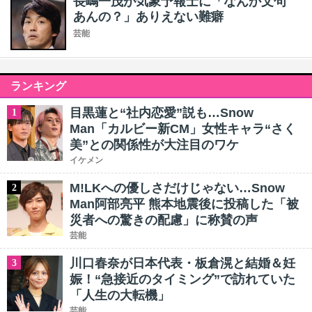
長嶋一茂が気象予報士に「なんか文句
あんの？」ありえない難癖
芸能
ランキング
目黒蓮と“社内恋愛”説も…Snow
1
Man「カルビー新CM」女性キャラ“さく
美”との関係性が大注目のワケ
イケメン
M!LKへの優しさだけじゃない…Snow
2
Man阿部亮平 熊本地震後に投稿した「被
災者への驚きの配慮」に称賛の声
芸能
川口春奈が日本代表・板倉滉と結婚＆妊
3
娠！“急接近のタイミング”で訪れていた
「人生の大転機」
芸能