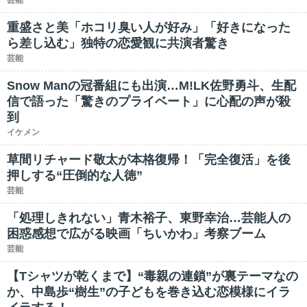
芸能
重盛さと美「ホコリ臭い人が好み」「好きになった
ら差し込む」独特の恋愛観に共演者驚き
芸能
Snow Manの冠番組にも出演…M!LK佐野勇斗、生配
信で語った「驚きのプライベート」に心配の声が殺
到
イケメン
草間リチャード敬太が本格復帰！「完全復活」を後
押しする“圧倒的な人徳”
芸能
「処理しきれない」青木裕子、東野幸治…芸能人の
困惑感想で広がる映画「ちいかわ」考察ブーム
芸能
【Tシャツが乾くまで】“毒親の連鎖”が裏テーマなの
か、中島歩“樹生”の子どもを巻き込む恋模様にイラ