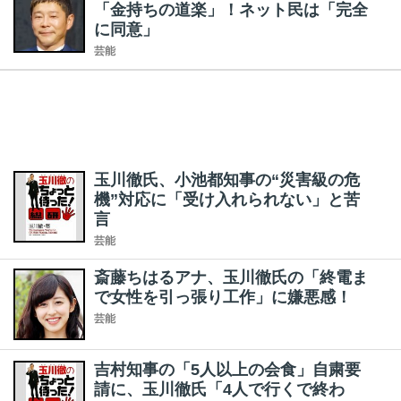
「金持ちの道楽」！ネット民は「完全
に同意」
芸能
玉川徹氏、小池都知事の“災害級の危
機”対応に「受け入れられない」と苦
言
芸能
斎藤ちはるアナ、玉川徹氏の「終電ま
で女性を引っ張り工作」に嫌悪感！
芸能
吉村知事の「5人以上の会食」自粛要
請に、玉川徹氏「4人で行くで終わ