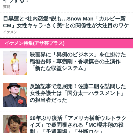
イラする！
芸能
目黒蓮と“社内恋愛”説も…Snow Man「カルビー新
CM」女性キャラ“さく美”との関係性が大注目のワケ
イケメン
イケメン特集(アサ芸プラス)
映画界に「異例のビジネス」を仕掛けた
稲垣吾郎・草彅剛・香取慎吾の主演作
「新たな収益システム」
反論記事で急展開！佐藤二朗を詰問した
女性弁護士は「国分太一ハラスメント」
の担当者だった
28年ぶり復活「アメリカ横断ウルトラク
イズ」で疑問視される「MC櫻井翔の役
割」「予選開場」「分断ロケ」