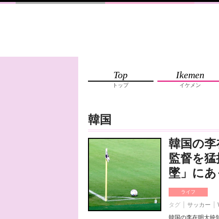
Top
Ikemen
トップ
イケメン
韓国
韓国の李
監督を猛
墜」にあ
ライフ
タグ
サッカー
韓国の李在明大統