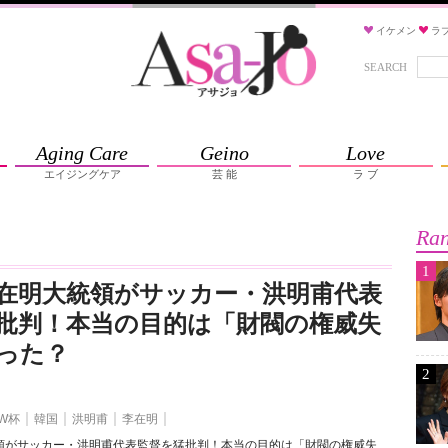
イケメン
ラ
SEARCH
Aging Care
Geino
Love
エイジングケア
芸 能
ラ ブ
Ran
1
在明大統領がサッカー・洪明甫代表
批判！本当の目的は「財閥の権威失
った？
2
W杯
韓国
洪明甫
李在明
領がサッカー・洪明甫代表監督を猛批判！本当の目的は「財閥の権威失