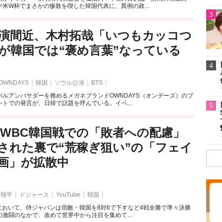
米W杯でまさかの惨敗を喫した韓国代表に、異例の政...
3
演間近、木村拓哉「いつもカッコつ
が韓国では“褒め言葉”なっている
4
OWNDAYS
韓国
ソウル公演
BTS
バルアンバサダーを務めるメガネブランドOWNDAYS（オンデーズ）のプ
トでの発言が、日韓で話題を呼んでいる。イベ...
5
 WBC韓国戦での「敗者への配慮」
された裏で“荒稼ぎ狙い”の「フェイ
画」が拡散中
谷翔平
ドジャース
YouTube
韓国
において、侍ジャパンは宿敵・韓国を8対6で下すなど4戦全勝で準々決勝
激闘のなかで、改めて世界中から注目を集めて...