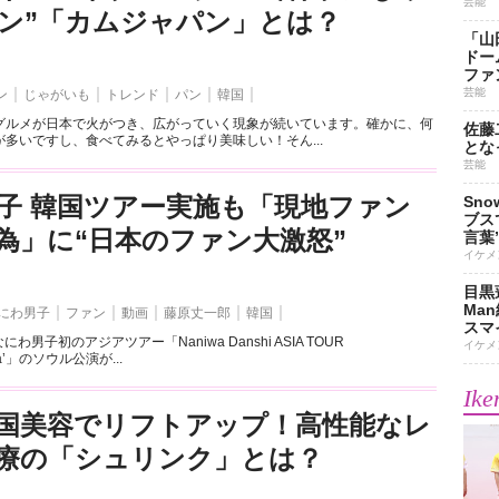
芸能
ン”「カムジャパン」とは？
「山
ドー
ファ
芸能
ン
じゃがいも
トレンド
パン
韓国
グルメが日本で火がつき、広がっていく現象が続いています。確かに、何
佐藤
多いですし、食べてみるとやっぱり美味しい！そん...
とな
芸能
子 韓国ツアー実施も「現地ファン
Sn
ブス
為」に“日本のファン大激怒”
言葉
イケメ
目黒
Ma
にわ男子
ファン
動画
藤原丈一郎
韓国
スマイ
にわ男子初のアジアツアー「Naniwa Danshi ASIA TOUR
イケメ
pha’」のソウル公演が...
Ike
国美容でリフトアップ！高性能なレ
療の「シュリンク」とは？