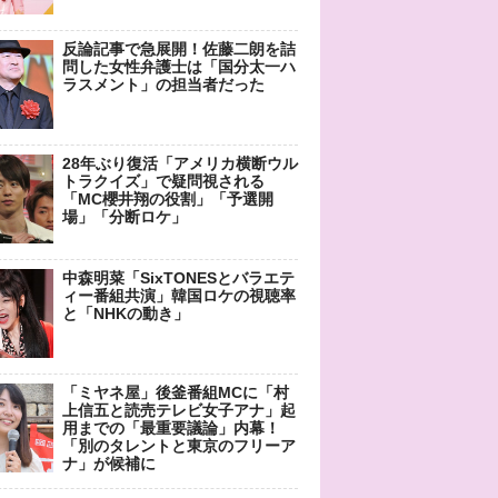
反論記事で急展開！佐藤二朗を詰
問した女性弁護士は「国分太一ハ
ラスメント」の担当者だった
28年ぶり復活「アメリカ横断ウル
トラクイズ」で疑問視される
「MC櫻井翔の役割」「予選開
場」「分断ロケ」
中森明菜「SixTONESとバラエテ
ィー番組共演」韓国ロケの視聴率
と「NHKの動き」
「ミヤネ屋」後釜番組MCに「村
上信五と読売テレビ女子アナ」起
用までの「最重要議論」内幕！
「別のタレントと東京のフリーア
ナ」が候補に