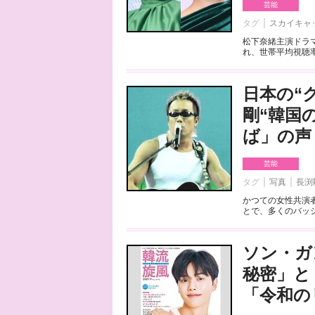
芸能
タグ
スカイキャ
松下奈緒主演ドラ
れ、世帯平均視聴率は
日本の“
剛“韓国
ば」の声
芸能
タグ
写真
長渕
かつての女性共演
とで、多くのバッシ
ソン・ガ
秘密」と
「令和の