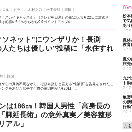
New
ッスル
ドラマ
木村文乃
松下奈緒
韓国
松本
マ「スカイキャッスル」（テレビ朝日系）の第5話が8月22日に放送さ
で気に
前話の5.4％からから0.9ポイントアップの...
あり
イケメ
クソネット”にウンザリか！長渕
夏休
教育
の人たちは優しい”投稿に「永住すれ
ライフ
夏の
旅先
ライフ
剛
韓国
九州
ト動
者からの真偽不明ながら、ほぼ名指しと言える“性被害”を告発をされたこ
ライフ
ングを浴びた歌手で俳優の長渕剛が7月20日、...
亀梨
の禁
ンは186㎝！韓国人男性「高身長の
行動
イケメ
「脚延長術」の意外真実／美容整形
リアル」