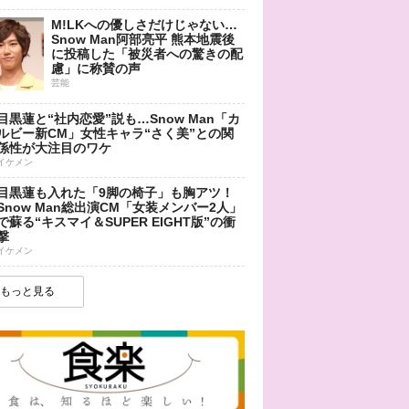
M!LKへの優しさだけじゃない…
Snow Man阿部亮平 熊本地震後
に投稿した「被災者への驚きの配
慮」に称賛の声
芸能
目黒蓮と“社内恋愛”説も…Snow Man「カ
ルビー新CM」女性キャラ“さく美”との関
係性が大注目のワケ
イケメン
目黒蓮も入れた「9脚の椅子」も胸アツ！
Snow Man総出演CM「女装メンバー2人」
で蘇る“キスマイ＆SUPER EIGHT版”の衝
撃
イケメン
もっと見る