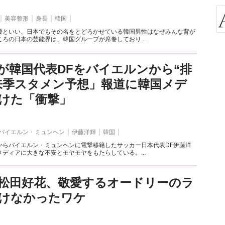
美容整形
身長
韓国
優といい、日本でもその名をとどろかせている韓国男性はなぜみんな背が
ろの日本の芸能界は、韓国グループが席巻しており...
が韓国代表DFをバイエルンから“排
来季スタメン予想」報道に韓国メデ
けた「衝撃」
バイエルン・ミュンヘン
伊藤洋輝
韓国
からバイエルン・ミュンヘンに電撃移籍したサッカー日本代表DF伊藤洋
ディアに大きな不安とモヤモヤをもたらしている。...
6松田好花、敬愛するオードリーのラ
けなかったワケ