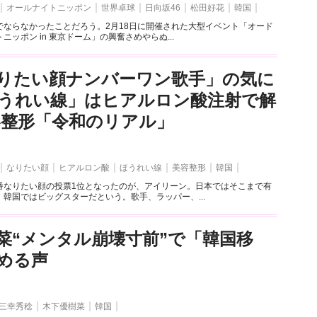
オールナイトニッポン
世界卓球
日向坂46
松田好花
韓国
でならなかったことだろう。2月18日に開催された大型イベント「オード
ッポン in 東京ドーム」の興奮さめやらぬ...
りたい顔ナンバーワン歌手」の気に
うれい線」はヒアルロン酸注射で解
容整形「令和のリアル」
なりたい顔
ヒアルロン酸
ほうれい線
美容整形
韓国
番なりたい顔の投票1位となったのが、アイリーン。日本ではそこまで有
韓国ではビッグスターだという。歌手、ラッパー、...
菜“メンタル崩壊寸前”で「韓国移
める声
三幸秀稔
木下優樹菜
韓国