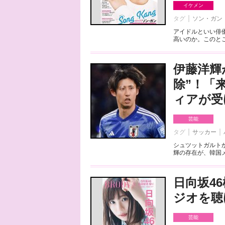
イケメン
タグ
ソン・ガン
アイドルといい俳
高いのか。このとこ
伊藤洋輝
除”！「
ィアが受
芸能
タグ
サッカー
シュツットガルト
輝の存在が、韓国メ
日向坂4
ジオを聴
芸能