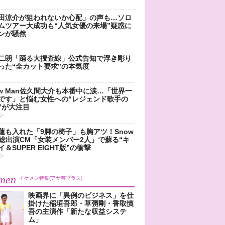
田涼介が狙われないか心配」の声も…ソロ
ムツアー大成功も“人気女優の来場”疑惑に
ンが騒然
二朗「踊る大捜査線」公式告知で浮き彫り
った“全カット要求”の本気度
ow Man佐久間大介も本番中に涙…「世界一
です」と悩む女性への“レジェンド歌手の
”が大注目
ン
蓮も入れた「9脚の椅子」も胸アツ！Snow
n総出演CM「女装メンバー2人」で蘇る“キ
＆SUPER EIGHT版”の衝撃
ン
men
イケメン特集(アサ芸プラス)
映画界に「異例のビジネス」を仕
掛けた稲垣吾郎・草彅剛・香取慎
吾の主演作「新たな収益システ
ム」