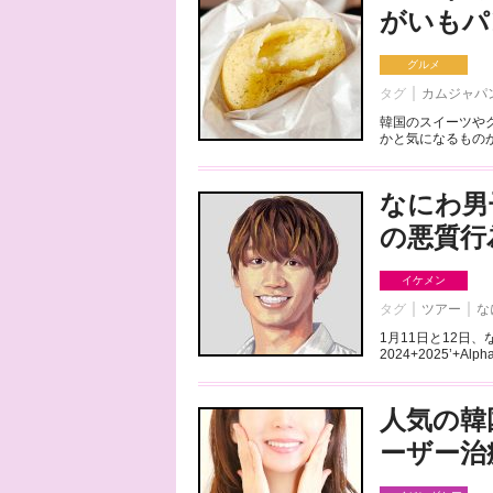
がいもパ
グルメ
タグ
カムジャパ
韓国のスイーツや
かと気になるものが
なにわ男
の悪質行
イケメン
タグ
ツアー
な
1月11日と12日、な
2024+2025’+Al
人気の韓
ーザー治