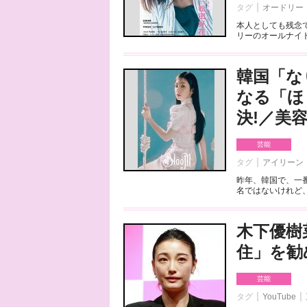
タグ
オードリー
本人としても残念
リーのオールナイトニ
韓国「な
なる「ほ
決!／美
芸能
タグ
アイリーン
昨年、韓国で、一
名ではないけれど、
木下優樹
住」を勧
芸能
タグ
YouTube