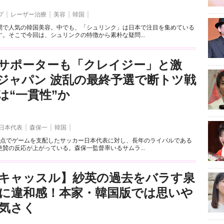
プ
レーザー治療
美容
韓国
間で人気の韓国美容。中でも、「シュリンク」は日本で注目を集めている
。そこで今回は、シュリンクの特徴から素朴な疑問...
サポーターも「クレイジー」と激
ジャパン 波乱の最終予選で断トツ戦
は“一貫性”か
日本代表
森保一
韓国
得点でゲームを支配したサッカー日本代表に対し、長年のライバルである
賛の反応が上がっている。森保一監督率いるサムラ...
キャッスル】紗英の過去をバラす泉
に違和感！本家・韓国版では思いや
気さく