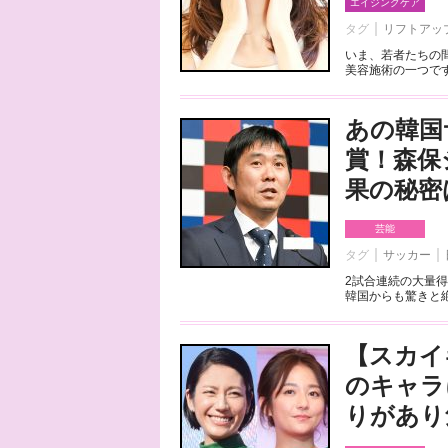
エイジングケア
タグ
リフトアッ
いま、若者たちの
美容施術の一つです
あの韓国
賞！森保
果の秘密
芸能
タグ
サッカー
2試合連続の大量
韓国からも驚きと絶
【スカイ
のキャラ
りがあり