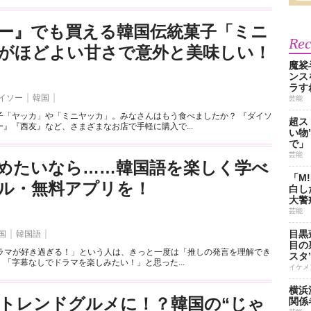
ー』でも買える韓国伝統菓子「ミニ
Re
がほどよい甘さで意外と美味しい！
魔裟
ンス
ラす
イソー
韓国
芸能
子「ヤッカ」や「ミニヤッカ」。みなさんはもう食べましたか？ 『ダイソ
超ス
』『西友』など、さまざまなお店で手軽に購入で...
い物
で」
芸能
めたいなら……韓国語を楽しく学べ
「M
ル・無料アプリを！
白し
大警
芸能
目黒
国
韓国語
目の
国ドラマが好き過ぎる！」という人は、きっと一度は「推しの発言を理解でき
スタ
「字幕なしでドラマを楽しみたい！」と思った...
イケメ
横浜
年のトレンドグルメに！？韓国の“じゃ
関係