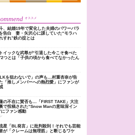
commend
オススメ
斗、結婚19年で変化した夫婦のパワーバラ
を告白 妻・矢沢心に課していた“モラハ
れすれ”鉄の掟とは
トイックな武尊が“引退した今こそ食べた
”2つとは「子供の頃から食べてなかったん
!LKを狙わないで」の声も…村重杏奈が告
た「推しメンバーへの熱烈愛」にファンが
戒
蓮の不在に賛否も…「FIRST TAKE」大注
裏で投稿された“Snow Manの意味深イン
”にファン感動
ン
流星「BL発言」に批判殺到！それでも芸能
者が「クレームは無理筋」と断じるワケ