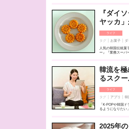
『ダイソ
ヤッカ」
ライフ
タグ
お菓子
ダ
人気の韓国伝統菓
ー』『業務スーパー
韓流を極
るスクー
ライフ
タグ
アプリ
韓
「K-POPや韓
るようになりたい」
2025