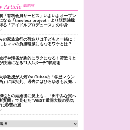
 Article
最新記事
潤「有料会員サービス」いよいよオープン
なる「timelesz project」より話題沸騰
得る「アイドルプロデュース」の中身
ン
みの家族旅行の荷造りは子どもと一緒に！
にもママの負担軽減にもなるワケとは？
旅行や帰省が劇的にラクになる！荷造りと
が快適になる“1人1ポーチ”収納術
大学教授が人気YouTuberの「学歴マウン
画」に猛批判、過去にはひろゆきも反発…
和也との結婚後に炎上も…「田中みな実へ
断質問」で見せた“WEST.重岡大毅の男気
”に称賛の嵐
ン