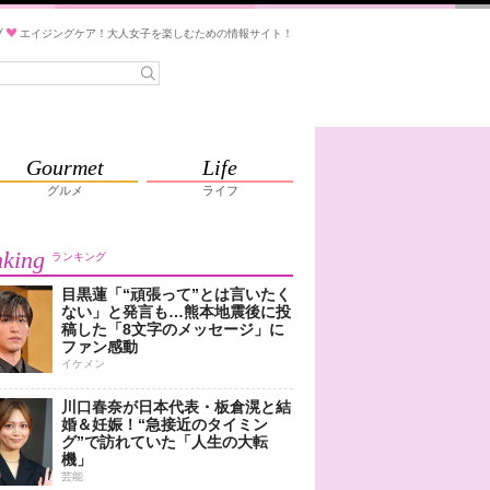
ブ
エイジングケア！大人女子を楽しむための情報サイト！
Gourmet
Life
グルメ
ライフ
king
ランキング
目黒蓮「“頑張って”とは言いたく
ない」と発言も…熊本地震後に投
稿した「8文字のメッセージ」に
ファン感動
イケメン
川口春奈が日本代表・板倉滉と結
婚＆妊娠！“急接近のタイミン
グ”で訪れていた「人生の大転
機」
芸能