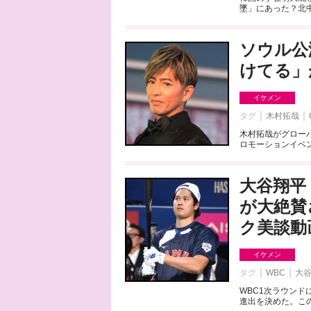
墜」にあった？北中
ソウル公
けてる」
イケメン
タグ
木村拓哉
木村拓哉がグロー
ロモーションイベン
大谷翔平
が大絶賛
ク美談動
イケメン
タグ
WBC
大
WBC1次ラウンド
進出を決めた。この