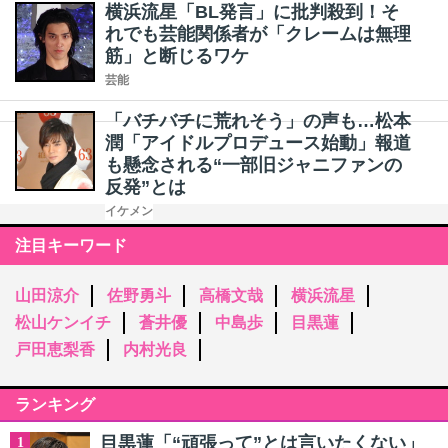
横浜流星「BL発言」に批判殺到！そ
れでも芸能関係者が「クレームは無理
筋」と断じるワケ
芸能
「バチバチに荒れそう」の声も…松本
潤「アイドルプロデュース始動」報道
も懸念される“一部旧ジャニファンの
反発”とは
イケメン
注目キーワード
山田涼介
佐野勇斗
高橋文哉
横浜流星
松山ケンイチ
蒼井優
中島歩
目黒蓮
戸田恵梨香
内村光良
ランキング
目黒蓮「“頑張って”とは言いたくない」
1