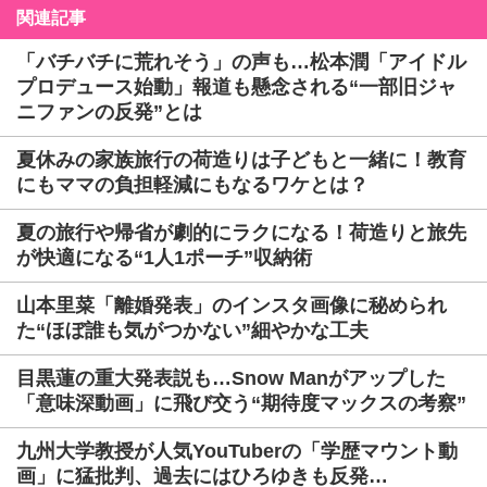
関連記事
「バチバチに荒れそう」の声も…松本潤「アイドル
プロデュース始動」報道も懸念される“一部旧ジャ
ニファンの反発”とは
夏休みの家族旅行の荷造りは子どもと一緒に！教育
にもママの負担軽減にもなるワケとは？
夏の旅行や帰省が劇的にラクになる！荷造りと旅先
が快適になる“1人1ポーチ”収納術
山本里菜「離婚発表」のインスタ画像に秘められ
た“ほぼ誰も気がつかない”細やかな工夫
目黒蓮の重大発表説も…Snow Manがアップした
「意味深動画」に飛び交う“期待度マックスの考察”
九州大学教授が人気YouTuberの「学歴マウント動
画」に猛批判、過去にはひろゆきも反発…