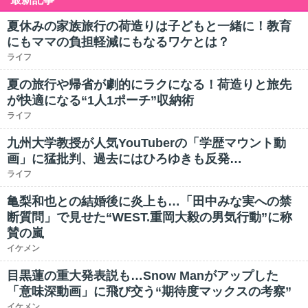
夏休みの家族旅行の荷造りは子どもと一緒に！教育
にもママの負担軽減にもなるワケとは？
ライフ
夏の旅行や帰省が劇的にラクになる！荷造りと旅先
が快適になる“1人1ポーチ”収納術
ライフ
九州大学教授が人気YouTuberの「学歴マウント動
画」に猛批判、過去にはひろゆきも反発…
ライフ
亀梨和也との結婚後に炎上も…「田中みな実への禁
断質問」で見せた“WEST.重岡大毅の男気行動”に称
賛の嵐
イケメン
目黒蓮の重大発表説も…Snow Manがアップした
「意味深動画」に飛び交う“期待度マックスの考察”
イケメン