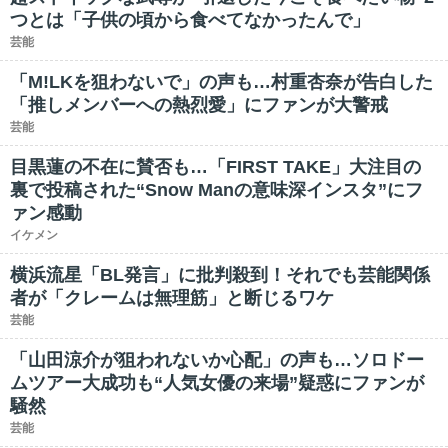
つとは「子供の頃から食べてなかったんで」
芸能
「M!LKを狙わないで」の声も…村重杏奈が告白した
「推しメンバーへの熱烈愛」にファンが大警戒
芸能
目黒蓮の不在に賛否も…「FIRST TAKE」大注目の
裏で投稿された“Snow Manの意味深インスタ”にフ
ァン感動
イケメン
横浜流星「BL発言」に批判殺到！それでも芸能関係
者が「クレームは無理筋」と断じるワケ
芸能
「山田涼介が狙われないか心配」の声も…ソロドー
ムツアー大成功も“人気女優の来場”疑惑にファンが
騒然
芸能