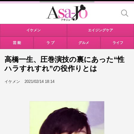
イケメン
エイジングケア
芸 能
ラ ブ
グルメ
ライフ
高橋一生、圧巻演技の裏にあった“性
ハラすれすれ”の役作りとは
イケメン
2021/02/14 18:14