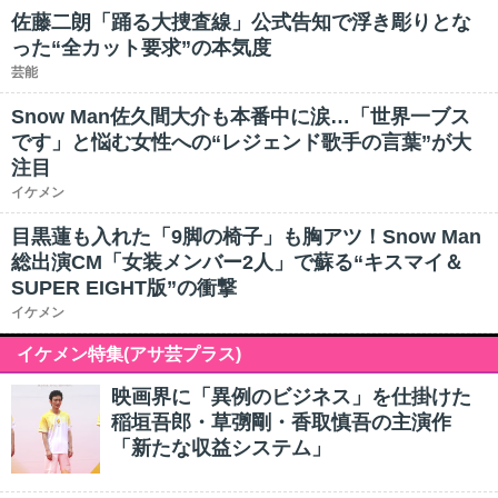
佐藤二朗「踊る大捜査線」公式告知で浮き彫りとな
った“全カット要求”の本気度
芸能
Snow Man佐久間大介も本番中に涙…「世界一ブス
です」と悩む女性への“レジェンド歌手の言葉”が大
注目
イケメン
目黒蓮も入れた「9脚の椅子」も胸アツ！Snow Man
総出演CM「女装メンバー2人」で蘇る“キスマイ＆
SUPER EIGHT版”の衝撃
イケメン
イケメン特集(アサ芸プラス)
映画界に「異例のビジネス」を仕掛けた
稲垣吾郎・草彅剛・香取慎吾の主演作
「新たな収益システム」