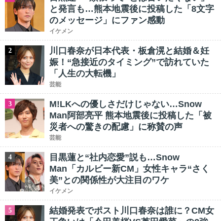
と発言も…熊本地震後に投稿した「8文字
のメッセージ」にファン感動
イケメン
川口春奈が日本代表・板倉滉と結婚＆妊
2
娠！“急接近のタイミング”で訪れていた
「人生の大転機」
芸能
M!LKへの優しさだけじゃない…Snow
3
Man阿部亮平 熊本地震後に投稿した「被
災者への驚きの配慮」に称賛の声
芸能
目黒蓮と“社内恋愛”説も…Snow
4
Man「カルビー新CM」女性キャラ“さく
美”との関係性が大注目のワケ
イケメン
結婚発表でポスト川口春奈は誰に？CM女
5