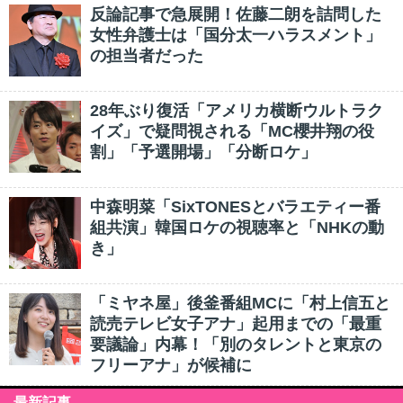
反論記事で急展開！佐藤二朗を詰問した
女性弁護士は「国分太一ハラスメント」
の担当者だった
28年ぶり復活「アメリカ横断ウルトラク
イズ」で疑問視される「MC櫻井翔の役
割」「予選開場」「分断ロケ」
中森明菜「SixTONESとバラエティー番
組共演」韓国ロケの視聴率と「NHKの動
き」
「ミヤネ屋」後釜番組MCに「村上信五と
読売テレビ女子アナ」起用までの「最重
要議論」内幕！「別のタレントと東京の
フリーアナ」が候補に
最新記事