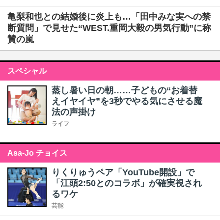
亀梨和也との結婚後に炎上も…「田中みな実への禁
断質問」で見せた“WEST.重岡大毅の男気行動”に称
賛の嵐
スペシャル
蒸し暑い日の朝……子どもの“お着替
えイヤイヤ”を3秒でやる気にさせる魔
法の声掛け
ライフ
Asa-Jo チョイス
りくりゅうペア「YouTube開設」で
「江頭2:50とのコラボ」が確実視され
るワケ
芸能