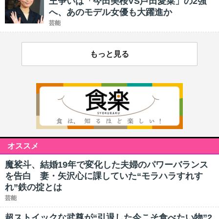
王争いは「今田美桜VS芦田愛菜」の2強
へ、あのモデル女優も大躍進か
芸能
もっと見る
オススメ
魔裟斗、結婚19年で変化した夫婦のパワーバランス
を告白 妻・矢沢心に課していた“モラハラすれす
れ”鉄の掟とは
芸能
超ストイックな武尊が“引退した今こそ食べたい物”2