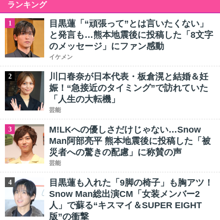
ランキング
目黒蓮「“頑張って”とは言いたくない」
1
と発言も…熊本地震後に投稿した「8文字
のメッセージ」にファン感動
イケメン
川口春奈が日本代表・板倉滉と結婚＆妊
2
娠！“急接近のタイミング”で訪れていた
「人生の大転機」
芸能
M!LKへの優しさだけじゃない…Snow
3
Man阿部亮平 熊本地震後に投稿した「被
災者への驚きの配慮」に称賛の声
芸能
目黒蓮も入れた「9脚の椅子」も胸アツ！
4
Snow Man総出演CM「女装メンバー2
人」で蘇る“キスマイ＆SUPER EIGHT
版”の衝撃