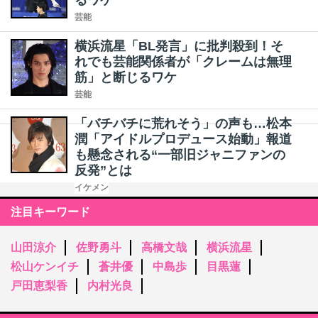
るワケ
芸能
横浜流星「BL発言」に批判殺到！そ
れでも芸能関係者が「クレームは無理
筋」と断じるワケ
芸能
「バチバチに荒れそう」の声も…松本
潤「アイドルプロデュース始動」報道
も懸念される“一部旧ジャニファンの
反発”とは
イケメン
注目キーワード
山田涼介
佐野勇斗
高橋文哉
横浜流星
松山ケンイチ
蒼井優
中島歩
目黒蓮
戸田恵梨香
内村光良