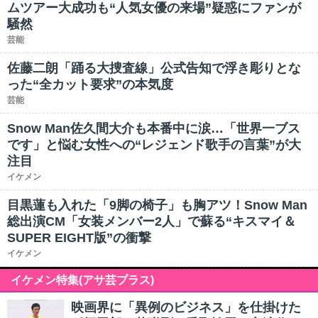
ムツアー大成功も“人気女優の来場”疑惑にファンが
騒然
芸能
佐藤二朗「踊る大捜査線」公式告知で浮き彫りとな
った“全カット要求”の本気度
芸能
Snow Man佐久間大介も本番中に涙…「世界一ブス
です」と悩む女性への“レジェンド歌手の言葉”が大
注目
イケメン
目黒蓮も入れた「9脚の椅子」も胸アツ！Snow Man
総出演CM「女装メンバー2人」で蘇る“キスマイ＆
SUPER EIGHT版”の衝撃
イケメン
イケメン特集(アサ芸プラス)
映画界に「異例のビジネス」を仕掛けた