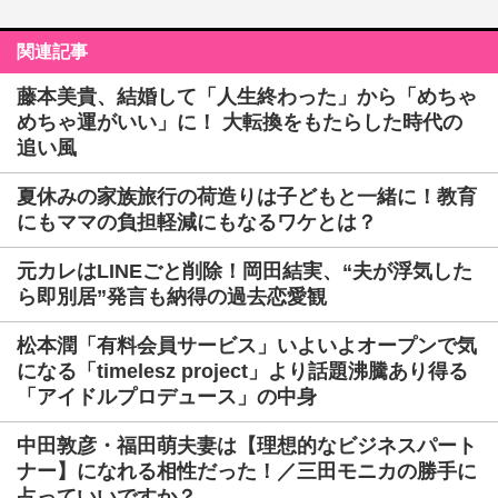
関連記事
藤本美貴、結婚して「人生終わった」から「めちゃ
めちゃ運がいい」に！ 大転換をもたらした時代の
追い風
夏休みの家族旅行の荷造りは子どもと一緒に！教育
にもママの負担軽減にもなるワケとは？
元カレはLINEごと削除！岡田結実、“夫が浮気した
ら即別居”発言も納得の過去恋愛観
松本潤「有料会員サービス」いよいよオープンで気
になる「timelesz project」より話題沸騰あり得る
「アイドルプロデュース」の中身
中田敦彦・福田萌夫妻は【理想的なビジネスパート
ナー】になれる相性だった！／三田モニカの勝手に
占っていいですか？