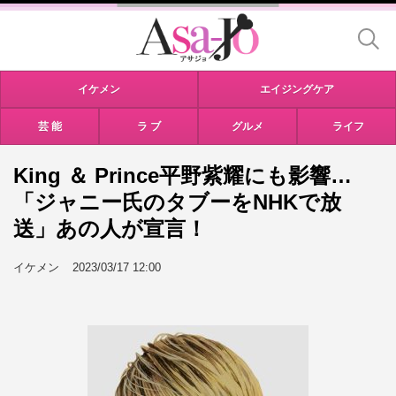
イケメン
エイジングケア
芸 能
ラ ブ
グルメ
ライフ
King ＆ Prince平野紫耀にも影響…
「ジャニー氏のタブーをNHKで放
送」あの人が宣言！
イケメン
2023/03/17 12:00