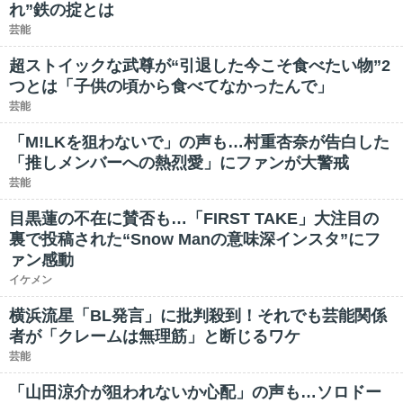
れ”鉄の掟とは
芸能
超ストイックな武尊が“引退した今こそ食べたい物”2
つとは「子供の頃から食べてなかったんで」
芸能
「M!LKを狙わないで」の声も…村重杏奈が告白した
「推しメンバーへの熱烈愛」にファンが大警戒
芸能
目黒蓮の不在に賛否も…「FIRST TAKE」大注目の
裏で投稿された“Snow Manの意味深インスタ”にフ
ァン感動
イケメン
横浜流星「BL発言」に批判殺到！それでも芸能関係
者が「クレームは無理筋」と断じるワケ
芸能
「山田涼介が狙われないか心配」の声も…ソロドー