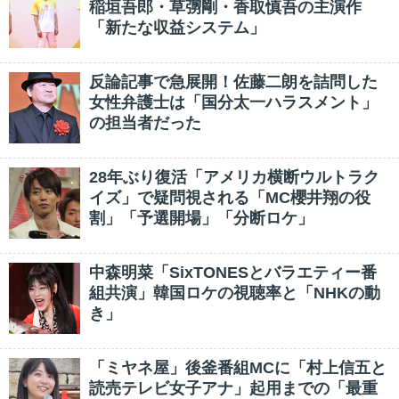
稲垣吾郎・草彅剛・香取慎吾の主演作
「新たな収益システム」
反論記事で急展開！佐藤二朗を詰問した
女性弁護士は「国分太一ハラスメント」
の担当者だった
28年ぶり復活「アメリカ横断ウルトラク
イズ」で疑問視される「MC櫻井翔の役
割」「予選開場」「分断ロケ」
中森明菜「SixTONESとバラエティー番
組共演」韓国ロケの視聴率と「NHKの動
き」
「ミヤネ屋」後釜番組MCに「村上信五と
読売テレビ女子アナ」起用までの「最重