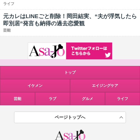
ライフ
元カレはLINEごと削除！岡田結実、“夫が浮気したら
即別居”発言も納得の過去恋愛観
芸能
トップ
イケメン
エイジングケア
芸能
ラブ
グルメ
ライフ
ページトップへ