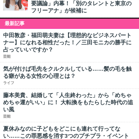
要議論」内幕！「別のタレントと東京の
フリーアナ」が候補に
最新記事
中田敦彦・福田萌夫妻は【理想的なビジネスパート
ナー】になれる相性だった！／三田モニカの勝手に
占っていいですか？
芸能
気が付けば毛先をクルクルしている……髪の毛を触
る癖がある女性の心理とは？
ライフ
藤本美貴、結婚して「人生終わった」から「めちゃ
めちゃ運がいい」に！ 大転換をもたらした時代の追
い風
芸能
夏休みなのに子どもをどこにも連れて行ってな
い……この罪悪感を消す3つのプチプラ・イベント