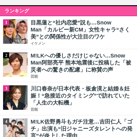
ランキング
目黒蓮と“社内恋愛”説も…Snow
1
Man「カルビー新CM」女性キャラ“さく
美”との関係性が大注目のワケ
イケメン
M!LKへの優しさだけじゃない…Snow
2
Man阿部亮平 熊本地震後に投稿した「被
災者への驚きの配慮」に称賛の声
芸能
川口春奈が日本代表・板倉滉と結婚＆妊
3
娠！“急接近のタイミング”で訪れていた
「人生の大転機」
芸能
M!LK佐野勇斗もガチ注意…吉田仁人「ゴ
4
チ」出演も“旧ジャニーズタレントへの発
言”が炎上した理由