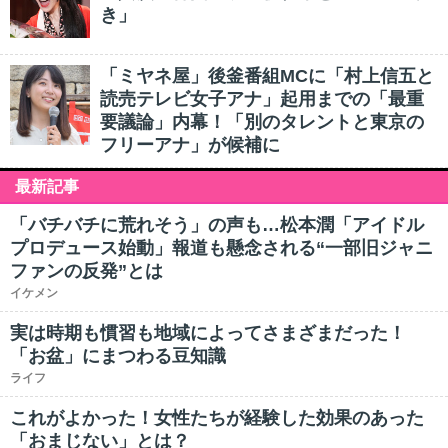
き」
「ミヤネ屋」後釜番組MCに「村上信五と
読売テレビ女子アナ」起用までの「最重
要議論」内幕！「別のタレントと東京の
フリーアナ」が候補に
最新記事
「バチバチに荒れそう」の声も…松本潤「アイドル
プロデュース始動」報道も懸念される“一部旧ジャニ
ファンの反発”とは
イケメン
実は時期も慣習も地域によってさまざまだった！
「お盆」にまつわる豆知識
ライフ
これがよかった！女性たちが経験した効果のあった
「おまじない」とは？