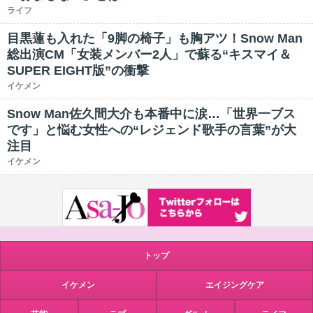
ライフ
目黒蓮も入れた「9脚の椅子」も胸アツ！Snow Man
総出演CM「女装メンバー2人」で蘇る“キスマイ＆
SUPER EIGHT版”の衝撃
イケメン
Snow Man佐久間大介も本番中に涙…「世界一ブス
です」と悩む女性への“レジェンド歌手の言葉”が大
注目
イケメン
トップ
イケメン
エイジングケア