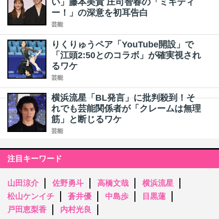
い」藤本美貴 庄司智春の「ミキティ
ー！」の深意を初耳告白
芸能
りくりゅうペア「YouTube開設」で
「江頭2:50とのコラボ」が確実視され
るワケ
芸能
横浜流星「BL発言」に批判殺到！そ
れでも芸能関係者が「クレームは無理
筋」と断じるワケ
芸能
注目キーワード
山田涼介
佐野勇斗
高橋文哉
横浜流星
松山ケンイチ
蒼井優
中島歩
目黒蓮
戸田恵梨香
内村光良