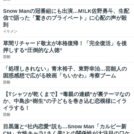
Snow Manの冠番組にも出演…M!LK佐野勇斗、生配
信で語った「驚きのプライベート」に心配の声が殺
到
イケメン
草間リチャード敬太が本格復帰！「完全復活」を後
押しする“圧倒的な人徳”
芸能
「処理しきれない」青木裕子、東野幸治…芸能人の
困惑感想で広がる映画「ちいかわ」考察ブーム
芸能
【Tシャツが乾くまで】“毒親の連鎖”が裏テーマなの
か、中島歩“樹生”の子どもを巻き込む恋模様にイラ
イラする！
芸能
目黒蓮と“社内恋愛”説も…Snow Man「カルビー新
CM」女性キャラ“さく美”との関係性が大注目のワケ