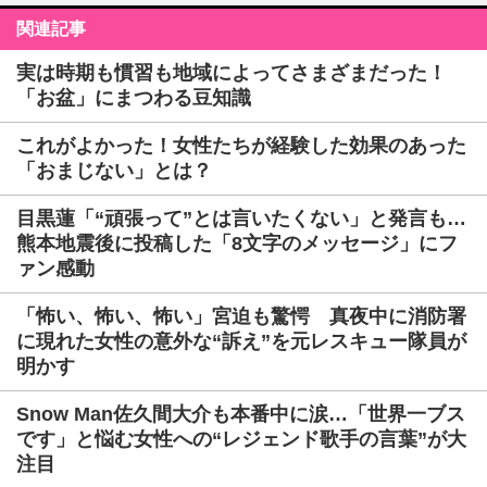
関連記事
実は時期も慣習も地域によってさまざまだった！
「お盆」にまつわる豆知識
これがよかった！女性たちが経験した効果のあった
「おまじない」とは？
目黒蓮「“頑張って”とは言いたくない」と発言も…
熊本地震後に投稿した「8文字のメッセージ」にフ
ァン感動
「怖い、怖い、怖い」宮迫も驚愕 真夜中に消防署
に現れた女性の意外な“訴え”を元レスキュー隊員が
明かす
Snow Man佐久間大介も本番中に涙…「世界一ブス
です」と悩む女性への“レジェンド歌手の言葉”が大
注目