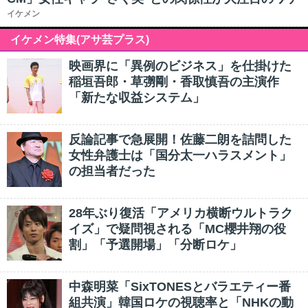
イケメン
イケメン特集(アサ芸プラス)
映画界に「異例のビジネス」を仕掛けた
稲垣吾郎・草彅剛・香取慎吾の主演作
「新たな収益システム」
反論記事で急展開！佐藤二朗を詰問した
女性弁護士は「国分太一ハラスメント」
の担当者だった
28年ぶり復活「アメリカ横断ウルトラク
イズ」で疑問視される「MC櫻井翔の役
割」「予選開場」「分断ロケ」
中森明菜「SixTONESとバラエティー番
組共演」韓国ロケの視聴率と「NHKの動