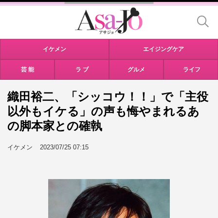
イケメン
エイジングケア
芸 能
ラ ブ
グルメ
ライフ
織田裕二、「シッコウ！！」で「主役
以外もイケる」の声も悔やまれるあ
の脚本家との確執
イケメン
2023/07/25 07:15