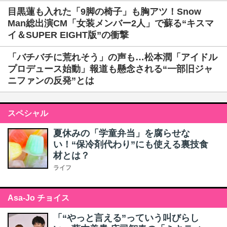
目黒蓮も入れた「9脚の椅子」も胸アツ！Snow
Man総出演CM「女装メンバー2人」で蘇る“キスマ
イ＆SUPER EIGHT版”の衝撃
「バチバチに荒れそう」の声も…松本潤「アイドル
プロデュース始動」報道も懸念される“一部旧ジャ
ニファンの反発”とは
スペシャル
夏休みの「学童弁当」を腐らせな
い！“保冷剤代わり”にも使える裏技食
材とは？
ライフ
Asa-Jo チョイス
「“やっと言える”っていう叫びらし