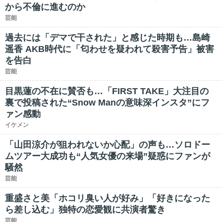
から不倫に進むのか
芸能
過去には「デマで干された」と感じた時期も…島崎
遥香 AKB時代に「匂わせを疑われて殺害予告」被害
を告白
芸能
目黒蓮の不在に賛否も…「FIRST TAKE」大注目の
裏で投稿された“Snow Manの意味深インスタ”にフ
ァン感動
イケメン
「山田涼介が狙われないか心配」の声も…ソロドー
ムツアー大成功も“人気女優の来場”疑惑にファンが
騒然
芸能
重盛さと美「ホコリ臭い人が好み」「好きになった
ら差し込む」独特の恋愛観に共演者驚き
芸能