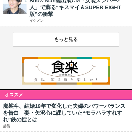
Snow Man総出演CM「女装メンバー2
人」で蘇る“キスマイ＆SUPER EIGHT
版”の衝撃
イケメン
もっと見る
オススメ
魔裟斗、結婚19年で変化した夫婦のパワーバランス
を告白 妻・矢沢心に課していた“モラハラすれす
れ”鉄の掟とは
芸能