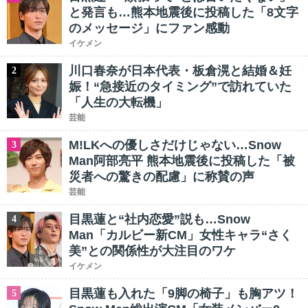
と発言も…熊本地震後に投稿した「8文字
のメッセージ」にファン感動
イケメン
川口春奈が日本代表・板倉滉と結婚＆妊
2
娠！“急接近のタイミング”で訪れていた
「人生の大転機」
芸能
M!LKへの優しさだけじゃない…Snow
3
Man阿部亮平 熊本地震後に投稿した「被
災者への驚きの配慮」に称賛の声
芸能
目黒蓮と“社内恋愛”説も…Snow
4
Man「カルビー新CM」女性キャラ“さく
美”との関係性が大注目のワケ
イケメン
目黒蓮も入れた「9脚の椅子」も胸アツ！
5