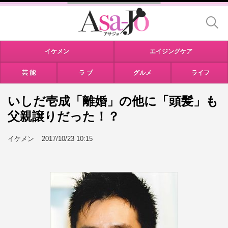
イケメン
エイジングケア
芸 能
ラ ブ
グルメ
ライフ
いしだ壱成「離婚」の他に「頭髪」も
父親譲りだった！？
イケメン
2017/10/23 10:15