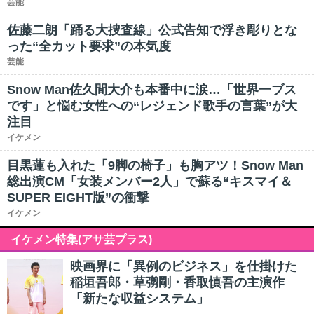
芸能
佐藤二朗「踊る大捜査線」公式告知で浮き彫りとな
った“全カット要求”の本気度
芸能
Snow Man佐久間大介も本番中に涙…「世界一ブス
です」と悩む女性への“レジェンド歌手の言葉”が大
注目
イケメン
目黒蓮も入れた「9脚の椅子」も胸アツ！Snow Man
総出演CM「女装メンバー2人」で蘇る“キスマイ＆
SUPER EIGHT版”の衝撃
イケメン
イケメン特集(アサ芸プラス)
映画界に「異例のビジネス」を仕掛けた
稲垣吾郎・草彅剛・香取慎吾の主演作
「新たな収益システム」