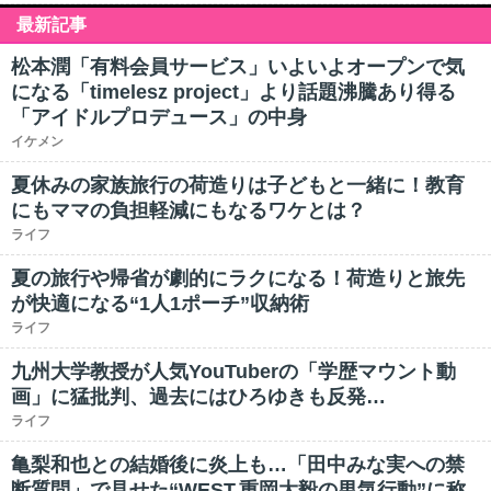
最新記事
松本潤「有料会員サービス」いよいよオープンで気
になる「timelesz project」より話題沸騰あり得る
「アイドルプロデュース」の中身
イケメン
夏休みの家族旅行の荷造りは子どもと一緒に！教育
にもママの負担軽減にもなるワケとは？
ライフ
夏の旅行や帰省が劇的にラクになる！荷造りと旅先
が快適になる“1人1ポーチ”収納術
ライフ
九州大学教授が人気YouTuberの「学歴マウント動
画」に猛批判、過去にはひろゆきも反発…
ライフ
亀梨和也との結婚後に炎上も…「田中みな実への禁
断質問」で見せた“WEST.重岡大毅の男気行動”に称