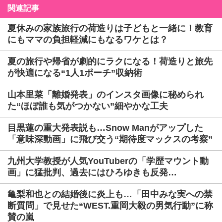
関連記事
夏休みの家族旅行の荷造りは子どもと一緒に！教育
にもママの負担軽減にもなるワケとは？
夏の旅行や帰省が劇的にラクになる！荷造りと旅先
が快適になる“1人1ポーチ”収納術
山本里菜「離婚発表」のインスタ画像に秘められ
た“ほぼ誰も気がつかない”細やかな工夫
目黒蓮の重大発表説も…Snow Manがアップした
「意味深動画」に飛び交う“期待度マックスの考察”
九州大学教授が人気YouTuberの「学歴マウント動
画」に猛批判、過去にはひろゆきも反発…
亀梨和也との結婚後に炎上も…「田中みな実への禁
断質問」で見せた“WEST.重岡大毅の男気行動”に称
賛の嵐