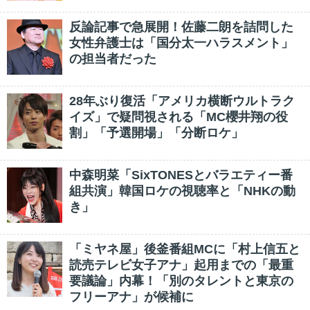
反論記事で急展開！佐藤二朗を詰問した
女性弁護士は「国分太一ハラスメント」
の担当者だった
28年ぶり復活「アメリカ横断ウルトラク
イズ」で疑問視される「MC櫻井翔の役
割」「予選開場」「分断ロケ」
中森明菜「SixTONESとバラエティー番
組共演」韓国ロケの視聴率と「NHKの動
き」
「ミヤネ屋」後釜番組MCに「村上信五と
読売テレビ女子アナ」起用までの「最重
要議論」内幕！「別のタレントと東京の
フリーアナ」が候補に