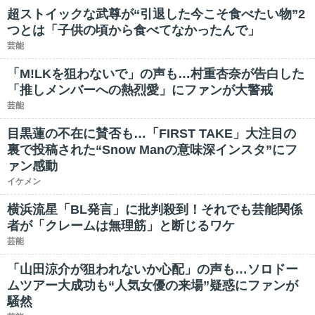
超ストイックな武尊が“引退した今こそ食べたい物”2
つとは「子供の頃から食べてなかったんで」
芸能
「M!LKを狙わないで」の声も…村重杏奈が告白した
「推しメンバーへの熱烈愛」にファンが大警戒
芸能
目黒蓮の不在に賛否も…「FIRST TAKE」大注目の
裏で投稿された“Snow Manの意味深インスタ”にフ
ァン感動
イケメン
横浜流星「BL発言」に批判殺到！それでも芸能関係
者が「クレームは無理筋」と断じるワケ
芸能
「山田涼介が狙われないか心配」の声も…ソロドー
ムツアー大成功も“人気女優の来場”疑惑にファンが
騒然