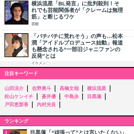
横浜流星「BL発言」に批判殺到！そ
れでも芸能関係者が「クレームは無理
筋」と断じるワケ
芸能
「バチバチに荒れそう」の声も…松本
潤「アイドルプロデュース始動」報道
も懸念される“一部旧ジャニファンの
反発”とは
イケメン
注目キーワード
山田涼介
佐野勇斗
高橋文哉
横浜流星
松山ケンイチ
蒼井優
中島歩
目黒蓮
戸田恵梨香
内村光良
ランキング
目黒蓮「“頑張って”とは言いたくない」
1