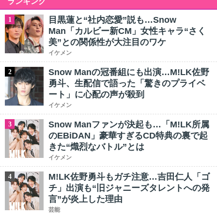
ランキング
目黒蓮と“社内恋愛”説も…Snow
1
Man「カルビー新CM」女性キャラ“さく
美”との関係性が大注目のワケ
イケメン
Snow Manの冠番組にも出演…M!LK佐野
2
勇斗、生配信で語った「驚きのプライベ
ート」に心配の声が殺到
イケメン
Snow Manファンが決起も…「M!LK所属
3
のEBiDAN」豪華すぎるCD特典の裏で起
きた“熾烈なバトル”とは
イケメン
M!LK佐野勇斗もガチ注意…吉田仁人「ゴ
4
チ」出演も“旧ジャニーズタレントへの発
言”が炎上した理由
芸能