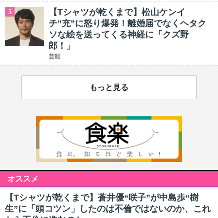
【Tシャツが乾くまで】松山ケンイ
5
チ”充”に怒り爆発！離婚届でなくヘタク
ソな絵を送ってくる神経に「クズ野
郎！」
芸能
もっと見る
オススメ
【Tシャツが乾くまで】蒼井優“咲子”が中島歩“樹
生”に「頭コツン」したのは不倫ではないのか、これ