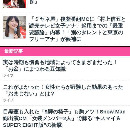
き」
「ミヤネ屋」後釜番組MCに「村上信五と
読売テレビ女子アナ」起用までの「最重
要議論」内幕！「別のタレントと東京の
フリーアナ」が候補に
最新記事
実は時期も慣習も地域によってさまざまだった！
「お盆」にまつわる豆知識
ライフ
これがよかった！女性たちが経験した効果のあった
「おまじない」とは？
ライフ
目黒蓮も入れた「9脚の椅子」も胸アツ！Snow Man
総出演CM「女装メンバー2人」で蘇る“キスマイ＆
SUPER EIGHT版”の衝撃