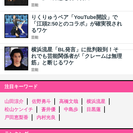
芸能
りくりゅうペア「YouTube開設」で
「江頭2:50とのコラボ」が確実視され
るワケ
芸能
横浜流星「BL発言」に批判殺到！そ
れでも芸能関係者が「クレームは無理
筋」と断じるワケ
芸能
注目キーワード
山田涼介
佐野勇斗
高橋文哉
横浜流星
松山ケンイチ
蒼井優
中島歩
目黒蓮
戸田恵梨香
内村光良