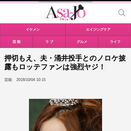
イケメン
エイジングケア
芸 能
ラ ブ
グルメ
ライフ
押切もえ、夫・涌井投手とのノロケ披
露もロッテファンは強烈ヤジ！
芸能
2018/10/04 10:15