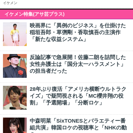
イケメン
イケメン特集(アサ芸プラス)
映画界に「異例のビジネス」を仕掛けた
稲垣吾郎・草彅剛・香取慎吾の主演作
「新たな収益システム」
反論記事で急展開！佐藤二朗を詰問した
女性弁護士は「国分太一ハラスメント」
の担当者だった
28年ぶり復活「アメリカ横断ウルトラク
イズ」で疑問視される「MC櫻井翔の役
割」「予選開場」「分断ロケ」
中森明菜「SixTONESとバラエティー番
組共演」韓国ロケの視聴率と「NHKの動