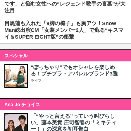
です」と悩む女性への“レジェンド歌手の言葉”が大
注目
目黒蓮も入れた「9脚の椅子」も胸アツ！Snow
Man総出演CM「女装メンバー2人」で蘇る“キスマ
イ＆SUPER EIGHT版”の衝撃
スペシャル
“ぽっちゃり”でもオシャレを楽しめ
る！プチプラ・アパレルブランド3選
ライフ
Asa-Jo チョイス
「“やっと言える”っていう叫びらし
い」藤本美貴 庄司智春の「ミキティ
ー！」の深意を初耳告白