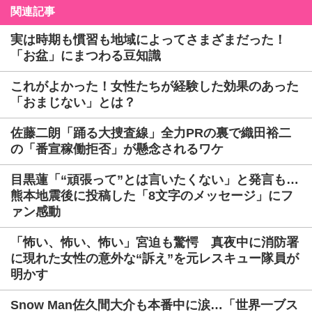
関連記事
実は時期も慣習も地域によってさまざまだった！
「お盆」にまつわる豆知識
これがよかった！女性たちが経験した効果のあった
「おまじない」とは？
佐藤二朗「踊る大捜査線」全力PRの裏で織田裕二
の「番宣稼働拒否」が懸念されるワケ
目黒蓮「“頑張って”とは言いたくない」と発言も…
熊本地震後に投稿した「8文字のメッセージ」にフ
ァン感動
「怖い、怖い、怖い」宮迫も驚愕 真夜中に消防署
に現れた女性の意外な“訴え”を元レスキュー隊員が
明かす
Snow Man佐久間大介も本番中に涙…「世界一ブス