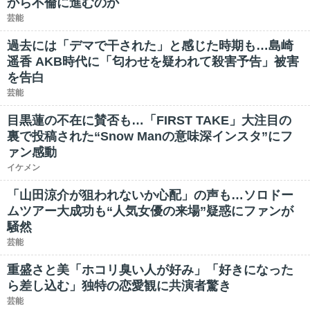
から不倫に進むのか
芸能
過去には「デマで干された」と感じた時期も…島崎
遥香 AKB時代に「匂わせを疑われて殺害予告」被害
を告白
芸能
目黒蓮の不在に賛否も…「FIRST TAKE」大注目の
裏で投稿された“Snow Manの意味深インスタ”にフ
ァン感動
イケメン
「山田涼介が狙われないか心配」の声も…ソロドー
ムツアー大成功も“人気女優の来場”疑惑にファンが
騒然
芸能
重盛さと美「ホコリ臭い人が好み」「好きになった
ら差し込む」独特の恋愛観に共演者驚き
芸能