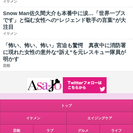
イケメン
Snow Man佐久間大介も本番中に涙…「世界一ブス
です」と悩む女性への“レジェンド歌手の言葉”が大
注目
イケメン
「怖い、怖い、怖い」宮迫も驚愕 真夜中に消防署
に現れた女性の意外な“訴え”を元レスキュー隊員が
明かす
芸能
トップ
イケメン
エイジングケア
芸能
ラブ
グルメ
ライフ