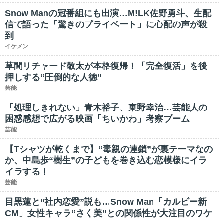
Snow Manの冠番組にも出演…M!LK佐野勇斗、生配
信で語った「驚きのプライベート」に心配の声が殺
到
イケメン
草間リチャード敬太が本格復帰！「完全復活」を後
押しする“圧倒的な人徳”
芸能
「処理しきれない」青木裕子、東野幸治…芸能人の
困惑感想で広がる映画「ちいかわ」考察ブーム
芸能
【Tシャツが乾くまで】“毒親の連鎖”が裏テーマなの
か、中島歩“樹生”の子どもを巻き込む恋模様にイラ
イラする！
芸能
目黒蓮と“社内恋愛”説も…Snow Man「カルビー新
CM」女性キャラ“さく美”との関係性が大注目のワケ