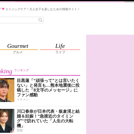
ブ
エイジングケア！大人女子を楽しむための情報サイト！
Gourmet
Life
グルメ
ライフ
king
ランキング
目黒蓮「“頑張って”とは言いたく
ない」と発言も…熊本地震後に投
稿した「8文字のメッセージ」に
ファン感動
イケメン
川口春奈が日本代表・板倉滉と結
婚＆妊娠！“急接近のタイミン
グ”で訪れていた「人生の大転
機」
芸能