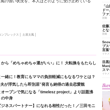
風の強い状況を、本人はどのように受け止めている
「山
ドー
ファ
芸能
佐藤
とな
芸能
コンプレックス
土屋太鳳
Sn
ブス
言葉
イケメ
目黒
から「めちゃめちゃ運がいい」に！ 大転換をもたらし
Ma
スマイ
イケメ
と一緒に！教育にもママの負担軽減にもなるワケとは？
、“夫が浮気したら即別居”発言も納得の過去恋愛観
Ike
ンで気になる「timelesz project」より話題沸
」の中身
ビジネスパートナー】になれる相性だった！／三田モニ