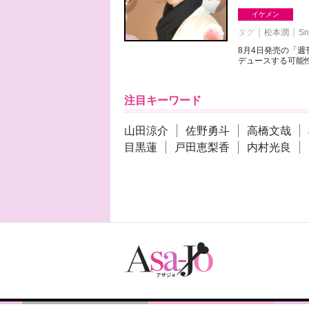
イケメン
タグ
松本潤
Sn
8月4日発売の「
デュースする可能性
注目キーワード
山田涼介
佐野勇斗
高橋文哉
目黒蓮
戸田恵梨香
内村光良