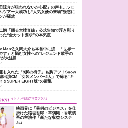
田涼介が狙われないか心配」の声も…ソロ
ムツアー大成功も“人気女優の来場”疑惑に
ンが騒然
二朗「踊る大捜査線」公式告知で浮き彫り
った“全カット要求”の本気度
ow Man佐久間大介も本番中に涙…「世界一
です」と悩む女性への“レジェンド歌手の
”が大注目
ン
蓮も入れた「9脚の椅子」も胸アツ！Snow
n総出演CM「女装メンバー2人」で蘇る“キ
＆SUPER EIGHT版”の衝撃
ン
men
イケメン特集(アサ芸プラス)
映画界に「異例のビジネス」を仕
掛けた稲垣吾郎・草彅剛・香取慎
吾の主演作「新たな収益システ
ム」