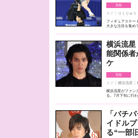
芸能
タグ
りくりゅう
フィギュアスケート
大きな注目を集めて
横浜流星
能関係者
ケ
芸能
タグ
横浜流星
横浜流星がファンク
る。7月下旬に行わ
「バチバ
イドルプ
る“一部