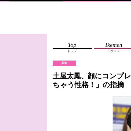
Top
Ikemen
トップ
イケメン
芸能
土屋太鳳、顔にコンプ
ちゃう性格！」の指摘