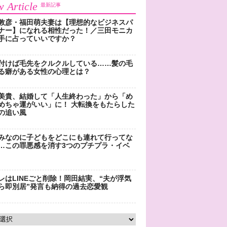
 Article
最新記事
敦彦・福田萌夫妻は【理想的なビジネスパ
ナー】になれる相性だった！／三田モニカ
手に占っていいですか？
付けば毛先をクルクルしている……髪の毛
る癖がある女性の心理とは？
美貴、結婚して「人生終わった」から「め
めちゃ運がいい」に！ 大転換をもたらした
の追い風
みなのに子どもをどこにも連れて行ってな
…この罪悪感を消す3つのプチプラ・イベ
レはLINEごと削除！岡田結実、“夫が浮気
ら即別居”発言も納得の過去恋愛観