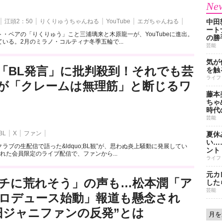
New
江頭2：50
りくりゅうちゃんねる
YouTube
エガちゃんねる
中田
ート
・ペアの「りくりゅう」こと三浦璃来と木原龍一が、YouTubeに進出。
の勝
いる。2月のミラノ・コルティナ冬季五輪で...
芸能
気が
「BL発言」に批判殺到！それでも芸
を触
ライフ
が「クレームは無理筋」と断じるワ
藤本
ちゃ
時代
芸能
BL
X
ファン
夏休
い…
ラブの生配信で語った&ldquo;BL観”が、思わぬ炎上騒動に発展してい
ント
れた会員限定のライブ配信で、ファンから...
ライフ
元カ
チに荒れそう」の声も…松本潤「ア
した
芸能
ロデュース始動」報道も懸念され
旧ジャニファンの反発”とは