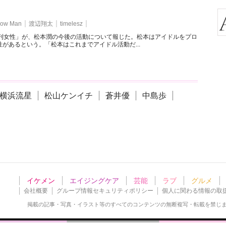
ow Man
渡辺翔太
timelesz
週刊女性」が、松本潤の今後の活動について報じた。松本はアイドルをプロ
があるという。「松本はこれまでアイドル活動だ...
横浜流星
松山ケンイチ
蒼井優
中島歩
イケメン
エイジングケア
芸能
ラブ
グルメ
会社概要
グループ情報セキュリティポリシー
個人に関わる情報の取
掲載の記事・写真・イラスト等の
すべてのコンテンツの無断複写・転載を禁じ