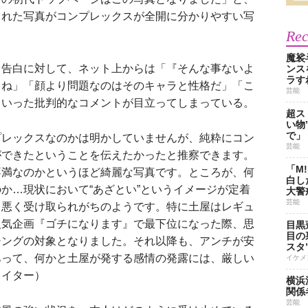
された写真がコンプレックスが全開に分かりやすい写
Re
魔裟
告白に対して、ネット上からは「『そんな事ないよ
ンス
ラす
よね」「顔より問題なのはそのキャラと性格だ」「こ
芸能
といった批判的なコメントが目立ってしまっている。
超ス
い物
で」
プレックスなのかは明かしていませんが、純粋にコン
芸能
ができたということを伝えたかったと推察できます。
「M
不満なのかというほど綺麗な写真です。ところが、何
白し
か…現状において“あざとい”というイメージが定着
大警
芸能
も悪く受け取られがちのようです。特に土屋はレギュ
人気企画『ゴチになります』で最下位になった際、思
目黒
目の
シングの対象となりました。それ以降も、アンチが安
スタ
あって、何かと土屋が発する感情の発露には、厳しい
イケメ
ライター）
横浜
関係
芸能