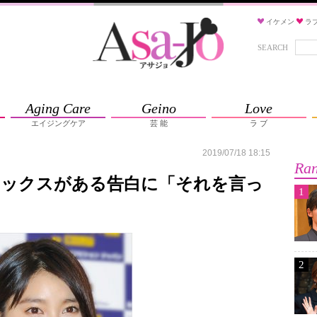
イケメン
ラ
SEARCH
Aging Care
Geino
Love
エイジングケア
芸 能
ラ ブ
2019/07/18 18:15
Ran
レックスがある告白に「それを言っ
1
2