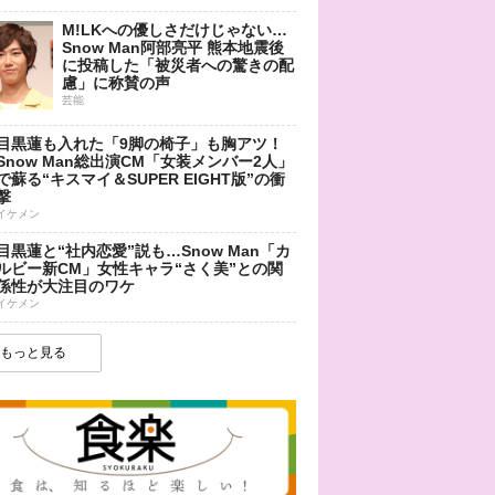
M!LKへの優しさだけじゃない…
Snow Man阿部亮平 熊本地震後
に投稿した「被災者への驚きの配
慮」に称賛の声
芸能
目黒蓮も入れた「9脚の椅子」も胸アツ！
Snow Man総出演CM「女装メンバー2人」
で蘇る“キスマイ＆SUPER EIGHT版”の衝
撃
イケメン
目黒蓮と“社内恋愛”説も…Snow Man「カ
ルビー新CM」女性キャラ“さく美”との関
係性が大注目のワケ
イケメン
もっと見る