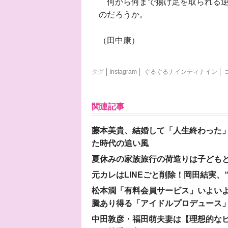
何から何まで揚げ足を取られる逆
のだろうか。
（田中康）
タグ
Instagram
ぐるぐるナインティナイン
関連記事
藤本美貴、結婚して「人生終わった」
た時代の追い風
夏休みの家族旅行の荷造りは子ども
元カレはLINEごと削除！岡田結実
松本潤「有料会員サービス」いよいよオープ
騰あり得る「アイドルプロデュース
中田敦彦・福田萌夫妻は【理想的な