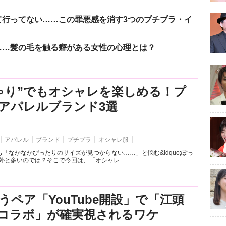
て行ってない……この罪悪感を消す3つのプチプラ・イ
……髪の毛を触る癖がある女性の心理とは？
ゃり”でもオシャレを楽しめる！プ
アパレルブランド3選
アパレル
ブランド
プチプラ
オシャレ服
「なかなかぴったりのサイズが見つからない……」と悩む&ldquo;ぽっ
外と多いのでは？そこで今回は、「オシャレ...
うペア「YouTube開設」で「江頭
とのコラボ」が確実視されるワケ