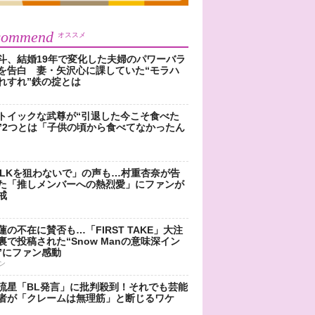
commend
オススメ
斗、結婚19年で変化した夫婦のパワーバラ
を告白 妻・矢沢心に課していた“モラハ
れすれ”鉄の掟とは
トイックな武尊が“引退した今こそ食べた
”2つとは「子供の頃から食べてなかったん
!LKを狙わないで」の声も…村重杏奈が告
た「推しメンバーへの熱烈愛」にファンが
戒
蓮の不在に賛否も…「FIRST TAKE」大注
裏で投稿された“Snow Manの意味深イン
”にファン感動
ン
流星「BL発言」に批判殺到！それでも芸能
者が「クレームは無理筋」と断じるワケ