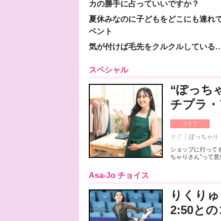
カの勝手に占っていいですか？
夏休みなのに子どもをどこにも連れ
ベント
気が付けば毛先をクルクルしている
スペシャル
“ぽっち
チプラ・
ライフ
タグ
ぽっちゃり
ショップに行っても
ちゃりさん”って意
Asa-Jo チョイス
りくりゅ
2:50