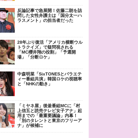
反論記事で急展開！佐藤二朗を詰
問した女性弁護士は「国分太一ハ
ラスメント」の担当者だった
28年ぶり復活「アメリカ横断ウル
トラクイズ」で疑問視される
「MC櫻井翔の役割」「予選開
場」「分断ロケ」
中森明菜「SixTONESとバラエテ
ィー番組共演」韓国ロケの視聴率
と「NHKの動き」
「ミヤネ屋」後釜番組MCに「村
上信五と読売テレビ女子アナ」起
用までの「最重要議論」内幕！
「別のタレントと東京のフリーア
ナ」が候補に