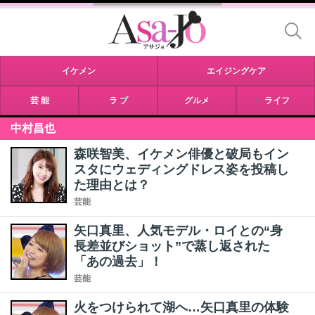
イケメン
エイジングケア
芸 能
ラ ブ
グルメ
ライフ
中村昌也
森咲智美、イケメン俳優と破局もイン
スタにウェディングドレス姿を投稿し
た理由とは？
芸能
矢口真里、人気モデル・ロイとの“身
長差並びショット”で蒸し返された
「あの過去」！
芸能
火をつけられて湖へ…矢口真里の体験