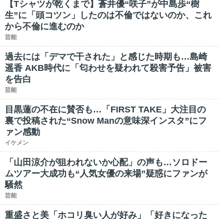
【Tシャツが乾くまで】蒼井優“咲子”が中島歩“樹
生”に「頭コツン」したのは不倫ではないのか、これ
から不倫に進むのか
芸能
過去には「デマで干された」と感じた時期も…島崎
遥香 AKB時代に「匂わせを疑われて殺害予告」被害
を告白
芸能
目黒蓮の不在に賛否も…「FIRST TAKE」大注目の
裏で投稿された“Snow Manの意味深インスタ”にフ
ァン感動
イケメン
「山田涼介が狙われないか心配」の声も…ソロドー
ムツアー大成功も“人気女優の来場”疑惑にファンが
騒然
芸能
重盛さと美「ホコリ臭い人が好み」「好きになった