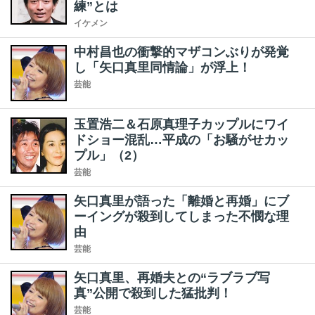
練”とは
イケメン
中村昌也の衝撃的マザコンぶりが発覚
し「矢口真里同情論」が浮上！
芸能
玉置浩二＆石原真理子カップルにワイ
ドショー混乱…平成の「お騒がせカッ
プル」（2）
芸能
矢口真里が語った「離婚と再婚」にブ
ーイングが殺到してしまった不憫な理
由
芸能
矢口真里、再婚夫との“ラブラブ写
真”公開で殺到した猛批判！
芸能