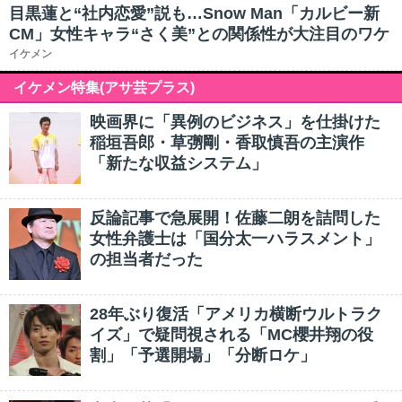
目黒蓮と“社内恋愛”説も…Snow Man「カルビー新
CM」女性キャラ“さく美”との関係性が大注目のワケ
イケメン
イケメン特集(アサ芸プラス)
映画界に「異例のビジネス」を仕掛けた
稲垣吾郎・草彅剛・香取慎吾の主演作
「新たな収益システム」
反論記事で急展開！佐藤二朗を詰問した
女性弁護士は「国分太一ハラスメント」
の担当者だった
28年ぶり復活「アメリカ横断ウルトラク
イズ」で疑問視される「MC櫻井翔の役
割」「予選開場」「分断ロケ」