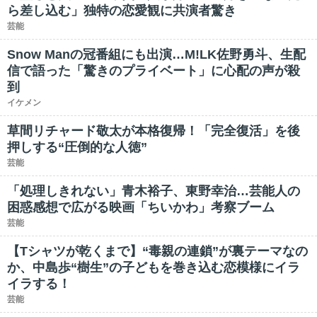
ら差し込む」独特の恋愛観に共演者驚き
芸能
Snow Manの冠番組にも出演…M!LK佐野勇斗、生配
信で語った「驚きのプライベート」に心配の声が殺
到
イケメン
草間リチャード敬太が本格復帰！「完全復活」を後
押しする“圧倒的な人徳”
芸能
「処理しきれない」青木裕子、東野幸治…芸能人の
困惑感想で広がる映画「ちいかわ」考察ブーム
芸能
【Tシャツが乾くまで】“毒親の連鎖”が裏テーマなの
か、中島歩“樹生”の子どもを巻き込む恋模様にイラ
イラする！
芸能