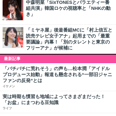
中森明菜「SixTONESとバラエティー番
組共演」韓国ロケの視聴率と「NHKの動
き」
「ミヤネ屋」後釜番組MCに「村上信五と
読売テレビ女子アナ」起用までの「最重
要議論」内幕！「別のタレントと東京の
フリーアナ」が候補に
最新記事
「バチバチに荒れそう」の声も…松本潤「アイドル
プロデュース始動」報道も懸念される“一部旧ジャニ
ファンの反発”とは
イケメン
実は時期も慣習も地域によってさまざまだった！
「お盆」にまつわる豆知識
ライフ