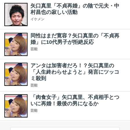
矢口真里「不貞再婚」の陰で元夫・中
村昌也の寂しい活動
イケメン
同性はまだ寛容？矢口真里の「不貞再
婚」に10代男子が拒絶反応
芸能
アンタは加害者だろ！？矢口真里の
「人生終わらせようと」発言にツッコ
ミ殺到
芸能
「肉食女子」矢口真里、不貞相手とつ
いに再婚！最後の男になるか
芸能