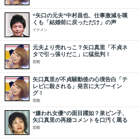
“矢口の元夫”中村昌也、仕事激減を嘆
くも「結婚前に戻っただけ」の声
イケメン
元夫より売れっこ？矢口真里「不貞ネ
タで引っ張りだこ」に猛批判！
芸能
矢口真里が不貞騒動後の心境告白「テ
レビに殺される」発言に大ブーイン
グ！
芸能
“嫌われ女優”の面目躍如？泉ピン子、
矢口真里の再婚コメントを口汚く罵る
芸能