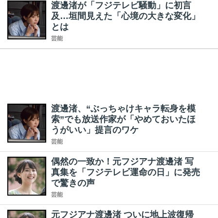
渡邊渚が「フジテレビ騒動」に初言
及…垣間見えた「心境の大きな変化」
とは
芸能
渡邊渚、“ぶっちゃけキャラ転身を模
索”でも放送作家が「やめておいたほ
うがいい」提言のワケ
芸能
偶然の一致か！元フジアナ渡邊渚 写
真集を「フジテレビ運命の日」に発売
で驚きの声
芸能
元フジアナ渡邊渚 ついに地上波復帰