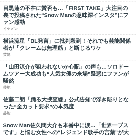
目黒蓮の不在に賛否も…「FIRST TAKE」大注目の
裏で投稿された“Snow Manの意味深インスタ”にフ
ァン感動
イケメン
横浜流星「BL発言」に批判殺到！それでも芸能関係
者が「クレームは無理筋」と断じるワケ
芸能
「山田涼介が狙われないか心配」の声も…ソロドー
ムツアー大成功も“人気女優の来場”疑惑にファンが
騒然
芸能
佐藤二朗「踊る大捜査線」公式告知で浮き彫りとな
った“全カット要求”の本気度
芸能
Snow Man佐久間大介も本番中に涙…「世界一ブス
です」と悩む女性への“レジェンド歌手の言葉”が大