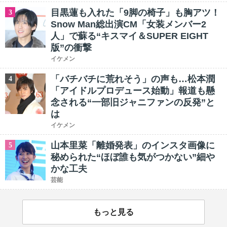
目黒蓮も入れた「9脚の椅子」も胸アツ！
3
Snow Man総出演CM「女装メンバー2
人」で蘇る“キスマイ＆SUPER EIGHT
版”の衝撃
イケメン
「バチバチに荒れそう」の声も…松本潤
4
「アイドルプロデュース始動」報道も懸
念される“一部旧ジャニファンの反発”と
は
イケメン
山本里菜「離婚発表」のインスタ画像に
5
秘められた“ほぼ誰も気がつかない”細や
かな工夫
芸能
もっと見る