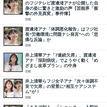
のフジテレビ渡邊渚アナが公開した自
身の姿に驚きと激励の声【芸能界「衝
撃の外見異変」事件簿】
芸能
渡邊渚アナ「体調悪化報告」はフジ社
長“労働環境に問題ナシ発言”への「悲
痛な反論」か
芸能
井上清華アナ「7連続欠席」、渡邊渚
アナ「深刻病状」でようやく動く「め
ざまし改革プラン」の中身
芸能
井上清華らフジ女子アナ「次々体調不
良で欠席」の背景に“相互ケアシステ
ム”が！
芸能