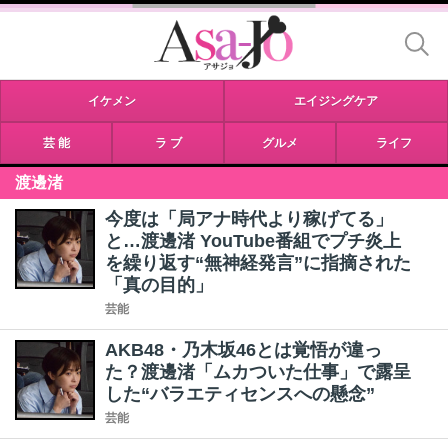
イケメン
エイジングケア
芸 能
ラ ブ
グルメ
ライフ
渡邊渚
今度は「局アナ時代より稼げてる」
と…渡邊渚 YouTube番組でプチ炎上
を繰り返す“無神経発言”に指摘された
「真の目的」
芸能
AKB48・乃木坂46とは覚悟が違っ
た？渡邊渚「ムカついた仕事」で露呈
した“バラエティセンスへの懸念”
芸能