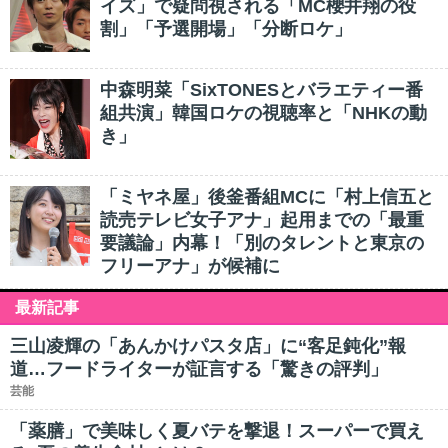
イズ」で疑問視される「MC櫻井翔の役
割」「予選開場」「分断ロケ」
中森明菜「SixTONESとバラエティー番
組共演」韓国ロケの視聴率と「NHKの動
き」
「ミヤネ屋」後釜番組MCに「村上信五と
読売テレビ女子アナ」起用までの「最重
要議論」内幕！「別のタレントと東京の
フリーアナ」が候補に
最新記事
三山凌輝の「あんかけパスタ店」に“客足鈍化”報
道…フードライターが証言する「驚きの評判」
芸能
「薬膳」で美味しく夏バテを撃退！スーパーで買え