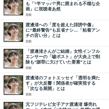
も「“半マッパ”男に囲まれる不穏な企
画」に視聴者あ然
芸能
渡邊渚への「度を超えた誹謗中傷」
に“最終警告”も反省ナシ…「粘着アン
チの言い分」とは
芸能
「渡邊渚さんがご結婚」女性インフル
エンサーの「嘘ポスト」が大炎上で削
除も“謝罪に欠けていた要素”とは
芸能
渡邊渚のフォトエッセイ「透明を満た
す」が大反響！関係者が確実視する
「次なる展開」とは
芸能
元フジテレビ女子アナ渡邊渚 爆売れ