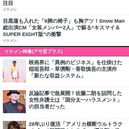
注目
イケメン
目黒蓮も入れた「9脚の椅子」も胸アツ！Snow Man
総出演CM「女装メンバー2人」で蘇る“キスマイ＆
SUPER EIGHT版”の衝撃
イケメン
イケメン特集(アサ芸プラス)
映画界に「異例のビジネス」を仕掛けた
稲垣吾郎・草彅剛・香取慎吾の主演作
「新たな収益システム」
反論記事で急展開！佐藤二朗を詰問した
女性弁護士は「国分太一ハラスメント」
の担当者だった
28年ぶり復活「アメリカ横断ウルトラク