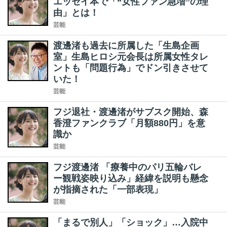
エッセイ本で「“女性ファン急増”の理
由」とは！
芸能
渡邊渚も過去に所属した「生島企画
室」生島ヒロシ元会長は所属女性タレ
ントも「問題行為」でドン引きさせて
いた！
芸能
フジ退社・渡邊渚がサブスク開始、森
香澄ファンクラブ「月額880円」を意
識か
芸能
フジ渡邊渚 「療養中のパリ五輪バレ
ー観戦姿映り込み」経緯を説明も懸念
が指摘された「一部表現」
芸能
「まるで別人」「ショック」…入院中