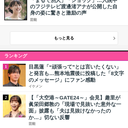
「まるで別人」「ショック」…入院中
のフジテレビ渡邊渚アナが公開した自
身の姿に驚きと激励の声
芸能
もっと見る
ランキング
目黒蓮「“頑張って”とは言いたくない」
1
と発言も…熊本地震後に投稿した「8文字
のメッセージ」にファン感動
イケメン
【「大空港～GATE24～」会見】趣里が
2
眞栄田郷敦の「現場で見抜いた意外な一
面」披露も「夫は見抜けなかったの
か…」切ない反響
芸能