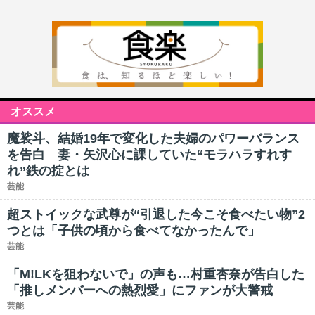
オススメ
魔裟斗、結婚19年で変化した夫婦のパワーバランス
を告白 妻・矢沢心に課していた“モラハラすれす
れ”鉄の掟とは
芸能
超ストイックな武尊が“引退した今こそ食べたい物”2
つとは「子供の頃から食べてなかったんで」
芸能
「M!LKを狙わないで」の声も…村重杏奈が告白した
「推しメンバーへの熱烈愛」にファンが大警戒
芸能