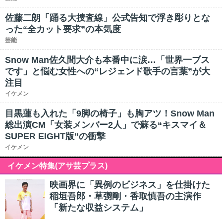
佐藤二朗「踊る大捜査線」公式告知で浮き彫りとな
った“全カット要求”の本気度
芸能
Snow Man佐久間大介も本番中に涙…「世界一ブス
です」と悩む女性への“レジェンド歌手の言葉”が大
注目
イケメン
目黒蓮も入れた「9脚の椅子」も胸アツ！Snow Man
総出演CM「女装メンバー2人」で蘇る“キスマイ＆
SUPER EIGHT版”の衝撃
イケメン
イケメン特集(アサ芸プラス)
映画界に「異例のビジネス」を仕掛けた
稲垣吾郎・草彅剛・香取慎吾の主演作
「新たな収益システム」