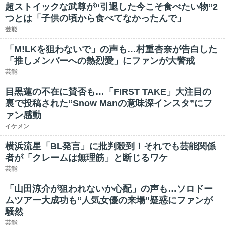
超ストイックな武尊が“引退した今こそ食べたい物”2
つとは「子供の頃から食べてなかったんで」
芸能
「M!LKを狙わないで」の声も…村重杏奈が告白した
「推しメンバーへの熱烈愛」にファンが大警戒
芸能
目黒蓮の不在に賛否も…「FIRST TAKE」大注目の
裏で投稿された“Snow Manの意味深インスタ”にフ
ァン感動
イケメン
横浜流星「BL発言」に批判殺到！それでも芸能関係
者が「クレームは無理筋」と断じるワケ
芸能
「山田涼介が狙われないか心配」の声も…ソロドー
ムツアー大成功も“人気女優の来場”疑惑にファンが
騒然
芸能