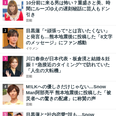
10分前に来る男は怖い？重盛さと美、時
1
間にルーズゆえの遅刻秘話に芸人もドン
引き
芸能
目黒蓮「“頑張って”とは言いたくない」
2
と発言も…熊本地震後に投稿した「8文字
のメッセージ」にファン感動
イケメン
川口春奈が日本代表・板倉滉と結婚＆妊
3
娠！“急接近のタイミング”で訪れていた
「人生の大転機」
芸能
M!LKへの優しさだけじゃない…Snow
4
Man阿部亮平 熊本地震後に投稿した「被
災者への驚きの配慮」に称賛の声
芸能
目黒蓮と“社内恋愛”説も…Snow
5