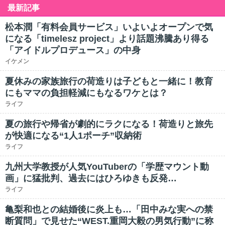
最新記事
松本潤「有料会員サービス」いよいよオープンで気
になる「timelesz project」より話題沸騰あり得る
「アイドルプロデュース」の中身
イケメン
夏休みの家族旅行の荷造りは子どもと一緒に！教育
にもママの負担軽減にもなるワケとは？
ライフ
夏の旅行や帰省が劇的にラクになる！荷造りと旅先
が快適になる“1人1ポーチ”収納術
ライフ
九州大学教授が人気YouTuberの「学歴マウント動
画」に猛批判、過去にはひろゆきも反発…
ライフ
亀梨和也との結婚後に炎上も…「田中みな実への禁
断質問」で見せた“WEST.重岡大毅の男気行動”に称