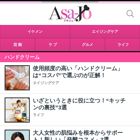
イケメン
エイジングケア
芸 能
ラ ブ
グルメ
ライフ
ハンドクリーム
使用頻度の高い「ハンドクリーム」
は“コスパ”で選ぶのが正解！
エイジングケア
いざというときに役に立つ！“キッチ
ンの裏技”3選
ライフ
大人女性の肌悩みを根本からサポー
ト！新しい「発酵コスメ」3選