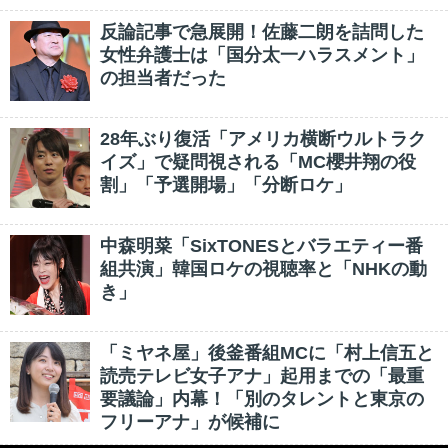
反論記事で急展開！佐藤二朗を詰問した
女性弁護士は「国分太一ハラスメント」
の担当者だった
28年ぶり復活「アメリカ横断ウルトラク
イズ」で疑問視される「MC櫻井翔の役
割」「予選開場」「分断ロケ」
中森明菜「SixTONESとバラエティー番
組共演」韓国ロケの視聴率と「NHKの動
き」
「ミヤネ屋」後釜番組MCに「村上信五と
読売テレビ女子アナ」起用までの「最重
要議論」内幕！「別のタレントと東京の
フリーアナ」が候補に