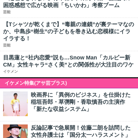
困惑感想で広がる映画「ちいかわ」考察ブーム
芸能
【Tシャツが乾くまで】“毒親の連鎖”が裏テーマなの
か、中島歩“樹生”の子どもを巻き込む恋模様にイラ
イラする！
芸能
目黒蓮と“社内恋愛”説も…Snow Man「カルビー新
CM」女性キャラ“さく美”との関係性が大注目のワケ
イケメン
イケメン特集(アサ芸プラス)
映画界に「異例のビジネス」を仕掛けた
稲垣吾郎・草彅剛・香取慎吾の主演作
「新たな収益システム」
反論記事で急展開！佐藤二朗を詰問した
女性弁護士は「国分太一ハラスメント」