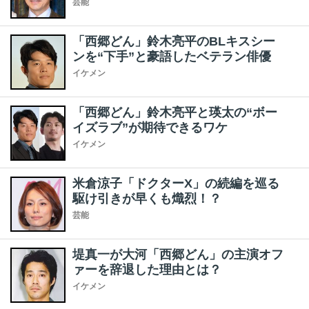
芸能
「西郷どん」鈴木亮平のBLキスシー
ンを“下手”と豪語したベテラン俳優
イケメン
「西郷どん」鈴木亮平と瑛太の“ボー
イズラブ”が期待できるワケ
イケメン
米倉涼子「ドクターX」の続編を巡る
駆け引きが早くも熾烈！？
芸能
堤真一が大河「西郷どん」の主演オフ
ァーを辞退した理由とは？
イケメン