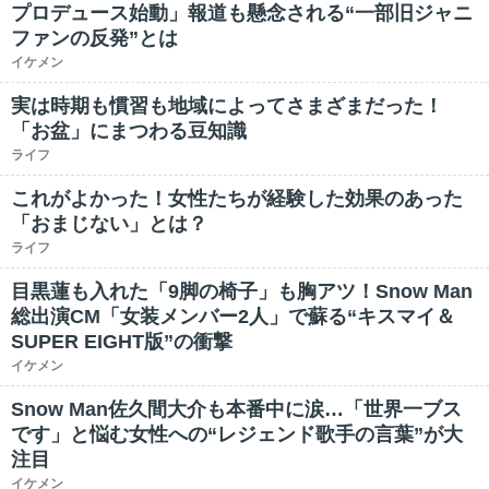
プロデュース始動」報道も懸念される“一部旧ジャニ
ファンの反発”とは
イケメン
実は時期も慣習も地域によってさまざまだった！
「お盆」にまつわる豆知識
ライフ
これがよかった！女性たちが経験した効果のあった
「おまじない」とは？
ライフ
目黒蓮も入れた「9脚の椅子」も胸アツ！Snow Man
総出演CM「女装メンバー2人」で蘇る“キスマイ＆
SUPER EIGHT版”の衝撃
イケメン
Snow Man佐久間大介も本番中に涙…「世界一ブス
です」と悩む女性への“レジェンド歌手の言葉”が大
注目
イケメン