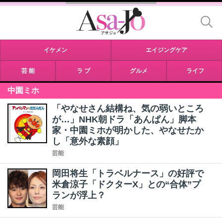
イケメン
エイジングケア
芸 能
ラ ブ
グルメ
ライフ
中園ミホ
「やなせさん結構ね、気の弱いところ
が…」NHK朝ドラ「あんぱん」脚本
家・中園ミホが明かした、やなせたか
し「意外な素顔」
芸能
岡田将生「トラベルナース」の好評で
米倉涼子「ドクターX」との“合体”プ
ランが浮上？
芸能