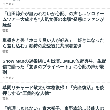
イケメン
「山田涼介が狙われないか心配」の声も…ソロドー
ムツアー大成功も“人気女優の来場”疑惑にファンが
騒然
芸能
重盛さと美「ホコリ臭い人が好み」「好きになった
ら差し込む」独特の恋愛観に共演者驚き
芸能
Snow Manの冠番組にも出演…M!LK佐野勇斗、生配
信で語った「驚きのプライベート」に心配の声が殺
到
イケメン
草間リチャード敬太が本格復帰！「完全復活」を後
押しする“圧倒的な人徳”
芸能
「処理しきれない」青木裕子、東野幸治…芸能人の