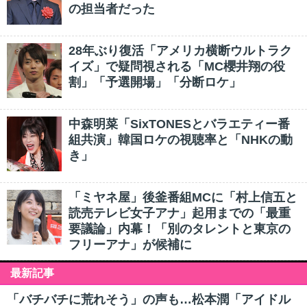
の担当者だった
28年ぶり復活「アメリカ横断ウルトラク
イズ」で疑問視される「MC櫻井翔の役
割」「予選開場」「分断ロケ」
中森明菜「SixTONESとバラエティー番
組共演」韓国ロケの視聴率と「NHKの動
き」
「ミヤネ屋」後釜番組MCに「村上信五と
読売テレビ女子アナ」起用までの「最重
要議論」内幕！「別のタレントと東京の
フリーアナ」が候補に
最新記事
「バチバチに荒れそう」の声も…松本潤「アイドル