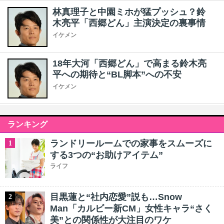
林真理子と中園ミホが猛プッシュ？鈴
木亮平「西郷どん」主演決定の裏事情
イケメン
18年大河「西郷どん」で高まる鈴木亮
平への期待と“BL脚本”への不安
イケメン
ランキング
ランドリールームでの家事をスムーズに
1
する3つの“お助けアイテム”
ライフ
目黒蓮と“社内恋愛”説も…Snow
2
Man「カルビー新CM」女性キャラ“さく
美”との関係性が大注目のワケ