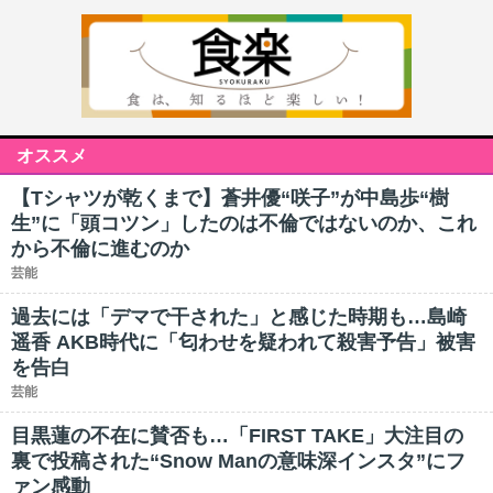
オススメ
【Tシャツが乾くまで】蒼井優“咲子”が中島歩“樹
生”に「頭コツン」したのは不倫ではないのか、これ
から不倫に進むのか
芸能
過去には「デマで干された」と感じた時期も…島崎
遥香 AKB時代に「匂わせを疑われて殺害予告」被害
を告白
芸能
目黒蓮の不在に賛否も…「FIRST TAKE」大注目の
裏で投稿された“Snow Manの意味深インスタ”にフ
ァン感動