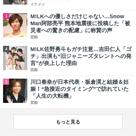
イケメン
M!LKへの優しさだけじゃない…Snow
3
Man阿部亮平 熊本地震後に投稿した「被
災者への驚きの配慮」に称賛の声
芸能
M!LK佐野勇斗もガチ注意…吉田仁人「ゴ
4
チ」出演も“旧ジャニーズタレントへの発
言”が炎上した理由
芸能
川口春奈が日本代表・板倉滉と結婚＆妊
5
娠！“急接近のタイミング”で訪れていた
「人生の大転機」
芸能
もっと見る