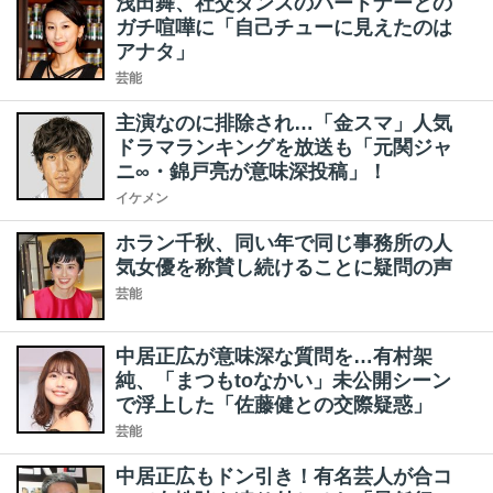
浅田舞、社交ダンスのパートナーとの
ガチ喧嘩に「自己チューに見えたのは
アナタ」
芸能
主演なのに排除され…「金スマ」人気
ドラマランキングを放送も「元関ジャ
ニ∞・錦戸亮が意味深投稿」！
イケメン
ホラン千秋、同い年で同じ事務所の人
気女優を称賛し続けることに疑問の声
芸能
中居正広が意味深な質問を…有村架
純、「まつもtoなかい」未公開シーン
で浮上した「佐藤健との交際疑惑」
芸能
中居正広もドン引き！有名芸人が合コ