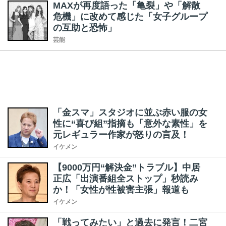
MAXが再度語った「亀裂」や「解散
危機」に改めて感じた「女子グループ
の互助と恐怖」
芸能
「金スマ」スタジオに並ぶ赤い服の女
性に“喜び組”指摘も「意外な素性」を
元レギュラー作家が怒りの言及！
イケメン
【9000万円“解決金”トラブル】中居
正広「出演番組全ストップ」秒読み
か！「女性が性被害主張」報道も
イケメン
「戦ってみたい」と過去に発言！二宮