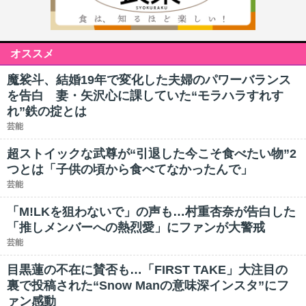
オススメ
魔裟斗、結婚19年で変化した夫婦のパワーバランス
を告白 妻・矢沢心に課していた“モラハラすれす
れ”鉄の掟とは
芸能
超ストイックな武尊が“引退した今こそ食べたい物”2
つとは「子供の頃から食べてなかったんで」
芸能
「M!LKを狙わないで」の声も…村重杏奈が告白した
「推しメンバーへの熱烈愛」にファンが大警戒
芸能
目黒蓮の不在に賛否も…「FIRST TAKE」大注目の
裏で投稿された“Snow Manの意味深インスタ”にフ
ァン感動