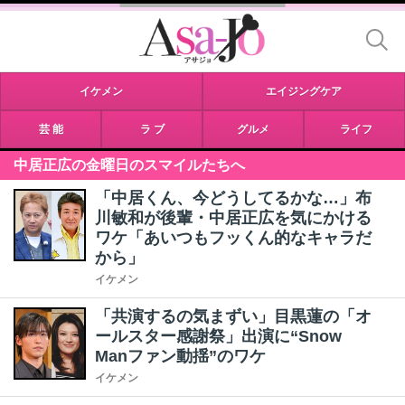
イケメン
エイジングケア
芸 能
ラ ブ
グルメ
ライフ
中居正広の金曜日のスマイルたちへ
「中居くん、今どうしてるかな…」布
川敏和が後輩・中居正広を気にかける
ワケ「あいつもフッくん的なキャラだ
から」
イケメン
「共演するの気まずい」目黒蓮の「オ
ールスター感謝祭」出演に“Snow
Manファン動揺”のワケ
イケメン