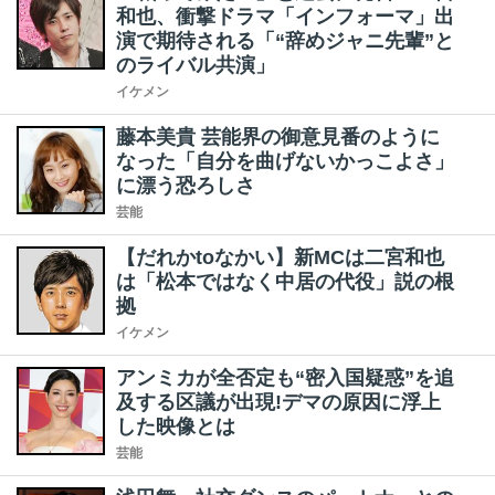
和也、衝撃ドラマ「インフォーマ」出
演で期待される「“辞めジャニ先輩”と
のライバル共演」
イケメン
藤本美貴 芸能界の御意見番のように
なった「自分を曲げないかっこよさ」
に漂う恐ろしさ
芸能
【だれかtoなかい】新MCは二宮和也
は「松本ではなく中居の代役」説の根
拠
イケメン
アンミカが全否定も“密入国疑惑”を追
及する区議が出現!デマの原因に浮上
した映像とは
芸能