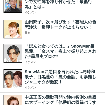
ンで女性陣を凍り付かせた「最低行
為」とは…
イケメン
山田邦子、次々飛び出す「芸能人の色
恋沙汰」爆弾トークが止まらない！
芸能
「ほんと女ってのは…」SnowMan目
黒蓮、「金スマ」炎上で掘り起こされ
た“黒歴史ブログ”
イケメン
SnowManに悪口を言われた…島崎和
歌子、目黒蓮の「裏の会話」を暴露し
ジャニオタが激怒！
イケメン
中居正広の活動再開で陣内智則の暴露
に大ブーイング「他番組の収録バラす