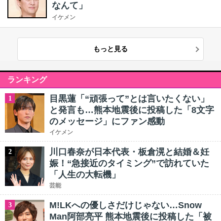
なんて」
イケメン
もっと見る
ランキング
目黒蓮「“頑張って”とは言いたくない」
1
と発言も…熊本地震後に投稿した「8文字
のメッセージ」にファン感動
イケメン
川口春奈が日本代表・板倉滉と結婚＆妊
2
娠！“急接近のタイミング”で訪れていた
「人生の大転機」
芸能
M!LKへの優しさだけじゃない…Snow
3
Man阿部亮平 熊本地震後に投稿した「被