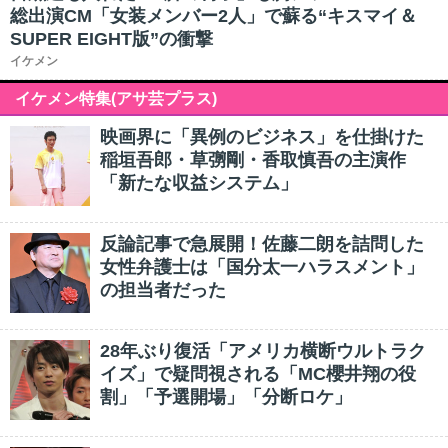
総出演CM「女装メンバー2人」で蘇る“キスマイ＆
SUPER EIGHT版”の衝撃
イケメン
イケメン特集(アサ芸プラス)
映画界に「異例のビジネス」を仕掛けた
稲垣吾郎・草彅剛・香取慎吾の主演作
「新たな収益システム」
反論記事で急展開！佐藤二朗を詰問した
女性弁護士は「国分太一ハラスメント」
の担当者だった
28年ぶり復活「アメリカ横断ウルトラク
イズ」で疑問視される「MC櫻井翔の役
割」「予選開場」「分断ロケ」