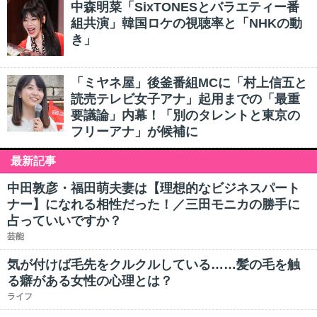
中森明菜「SixTONESとバラエティー番
組共演」韓国ロケの視聴率と「NHKの動
き」
「ミヤネ屋」後釜番組MCに「村上信五と
読売テレビ女子アナ」起用までの「最重
要議論」内幕！「別のタレントと東京の
フリーアナ」が候補に
最新記事
中田敦彦・福田萌夫妻は【理想的なビジネスパート
ナー】になれる相性だった！／三田モニカの勝手に
占っていいですか？
芸能
気が付けば毛先をクルクルしている……髪の毛を触
る癖がある女性の心理とは？
ライフ