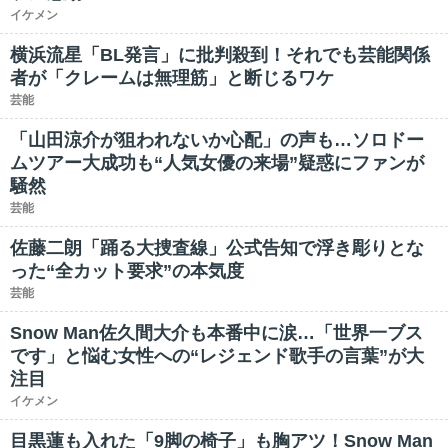
イケメン
横浜流星「BL発言」に批判殺到！それでも芸能関係
者が「クレームは無理筋」と断じるワケ
芸能
「山田涼介が狙われないか心配」の声も…ソロドー
ムツアー大成功も“人気女優の来場”疑惑にファンが
騒然
芸能
佐藤二朗「踊る大捜査線」公式告知で浮き彫りとな
った“全カット要求”の本気度
芸能
Snow Man佐久間大介も本番中に涙…「世界一ブス
です」と悩む女性への“レジェンド歌手の言葉”が大
注目
イケメン
目黒蓮も入れた「9脚の椅子」も胸アツ！Snow Man