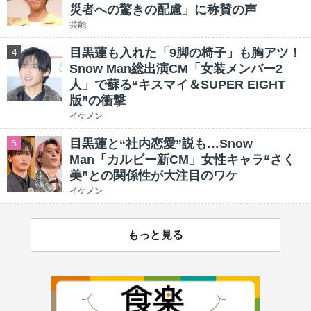
災者への驚きの配慮」に称賛の声
芸能
目黒蓮も入れた「9脚の椅子」も胸アツ！
4
Snow Man総出演CM「女装メンバー2
人」で蘇る“キスマイ＆SUPER EIGHT
版”の衝撃
イケメン
目黒蓮と“社内恋愛”説も…Snow
5
Man「カルビー新CM」女性キャラ“さく
美”との関係性が大注目のワケ
イケメン
もっと見る