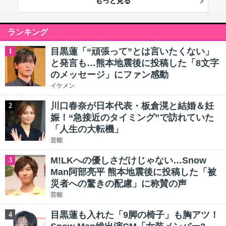
もっと見る
ランキング
目黒蓮「“頑張って”とは言いたくない」
1
と発言も…熊本地震後に投稿した「8文字
のメッセージ」にファン感動
イケメン
川口春奈が日本代表・板倉滉と結婚＆妊
2
娠！“急接近のタイミング”で訪れていた
「人生の大転機」
芸能
M!LKへの優しさだけじゃない…Snow
3
Man阿部亮平 熊本地震後に投稿した「被
災者への驚きの配慮」に称賛の声
芸能
目黒蓮も入れた「9脚の椅子」も胸アツ！
4