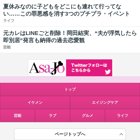
夏休みなのに子どもをどこにも連れて行ってな
い……この罪悪感を消す3つのプチプラ・イベント
ライフ
元カレはLINEごと削除！岡田結実、“夫が浮気したら
即別居”発言も納得の過去恋愛観
芸能
トップ
イケメン
エイジングケア
芸能
ラブ
グルメ
ライフ
ページトップへ