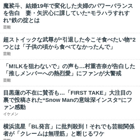
魔裟斗、結婚19年で変化した夫婦のパワーバランス
を告白 妻・矢沢心に課していた“モラハラすれす
れ”鉄の掟とは
芸能
超ストイックな武尊が“引退した今こそ食べたい物”2
つとは「子供の頃から食べてなかったんで」
芸能
「M!LKを狙わないで」の声も…村重杏奈が告白した
「推しメンバーへの熱烈愛」にファンが大警戒
芸能
目黒蓮の不在に賛否も…「FIRST TAKE」大注目の
裏で投稿された“Snow Manの意味深インスタ”にフ
ァン感動
イケメン
横浜流星「BL発言」に批判殺到！それでも芸能関係
者が「クレームは無理筋」と断じるワケ