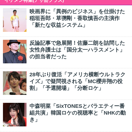
イケメン特集(アサ芸プラス)
映画界に「異例のビジネス」を仕掛けた
稲垣吾郎・草彅剛・香取慎吾の主演作
「新たな収益システム」
反論記事で急展開！佐藤二朗を詰問した
女性弁護士は「国分太一ハラスメント」
の担当者だった
28年ぶり復活「アメリカ横断ウルトラク
イズ」で疑問視される「MC櫻井翔の役
割」「予選開場」「分断ロケ」
中森明菜「SixTONESとバラエティー番
組共演」韓国ロケの視聴率と「NHKの動
き」