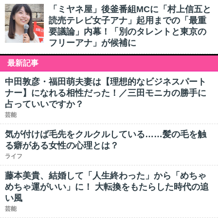
「ミヤネ屋」後釜番組MCに「村上信五と
読売テレビ女子アナ」起用までの「最重
要議論」内幕！「別のタレントと東京の
フリーアナ」が候補に
最新記事
中田敦彦・福田萌夫妻は【理想的なビジネスパート
ナー】になれる相性だった！／三田モニカの勝手に
占っていいですか？
芸能
気が付けば毛先をクルクルしている……髪の毛を触
る癖がある女性の心理とは？
ライフ
藤本美貴、結婚して「人生終わった」から「めちゃ
めちゃ運がいい」に！ 大転換をもたらした時代の追
い風
芸能