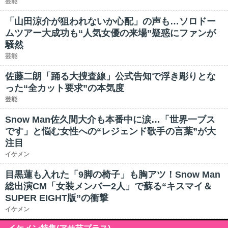
芸能
「山田涼介が狙われないか心配」の声も…ソロドー
ムツアー大成功も“人気女優の来場”疑惑にファンが
騒然
芸能
佐藤二朗「踊る大捜査線」公式告知で浮き彫りとな
った“全カット要求”の本気度
芸能
Snow Man佐久間大介も本番中に涙…「世界一ブス
です」と悩む女性への“レジェンド歌手の言葉”が大
注目
イケメン
目黒蓮も入れた「9脚の椅子」も胸アツ！Snow Man
総出演CM「女装メンバー2人」で蘇る“キスマイ＆
SUPER EIGHT版”の衝撃
イケメン