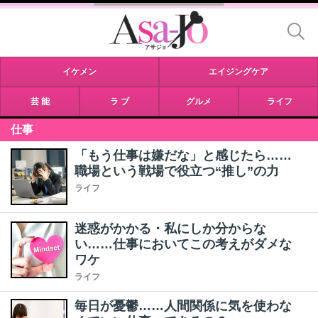
イケメン
エイジングケア
芸 能
ラ ブ
グルメ
ライフ
仕事
「もう仕事は嫌だな」と感じたら……
職場という戦場で役立つ“推し”の力
ライフ
迷惑がかかる・私にしか分からな
い……仕事においてこの考えがダメな
ワケ
ライフ
毎日が憂鬱……人間関係に気を使わな