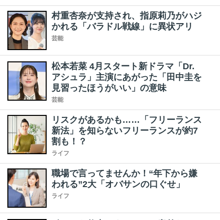
村重杏奈が支持され、指原莉乃がハジ
かれる「バラドル戦線」に異状アリ
芸能
松本若菜 4月スタート新ドラマ「Dr.
アシュラ」主演にあがった「田中圭を
見習ったほうがいい」の意味
芸能
リスクがあるかも……「フリーランス
新法」を知らないフリーランスが約7
割も！？
ライフ
職場で言ってませんか！“年下から嫌
われる”2大「オバサンの口ぐせ」
ライフ