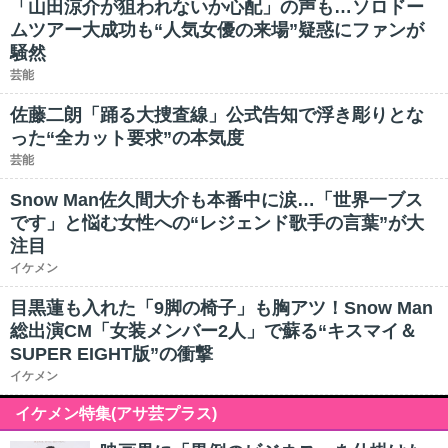
「山田涼介が狙われないか心配」の声も…ソロドー
ムツアー大成功も“人気女優の来場”疑惑にファンが
騒然
芸能
佐藤二朗「踊る大捜査線」公式告知で浮き彫りとな
った“全カット要求”の本気度
芸能
Snow Man佐久間大介も本番中に涙…「世界一ブス
です」と悩む女性への“レジェンド歌手の言葉”が大
注目
イケメン
目黒蓮も入れた「9脚の椅子」も胸アツ！Snow Man
総出演CM「女装メンバー2人」で蘇る“キスマイ＆
SUPER EIGHT版”の衝撃
イケメン
イケメン特集(アサ芸プラス)