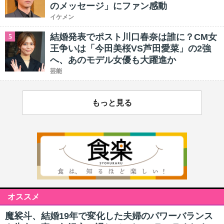
のメッセージ」にファン感動
イケメン
結婚発表でポスト川口春奈は誰に？CM女
5
王争いは「今田美桜VS芦田愛菜」の2強
へ、あのモデル女優も大躍進か
芸能
もっと見る
オススメ
魔裟斗、結婚19年で変化した夫婦のパワーバランス