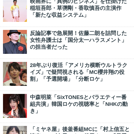
映画界に「異例のビジネス」を仕掛けた
稲垣吾郎・草彅剛・香取慎吾の主演作
「新たな収益システム」
反論記事で急展開！佐藤二朗を詰問した
女性弁護士は「国分太一ハラスメント」
の担当者だった
28年ぶり復活「アメリカ横断ウルトラク
イズ」で疑問視される「MC櫻井翔の役
割」「予選開場」「分断ロケ」
中森明菜「SixTONESとバラエティー番
組共演」韓国ロケの視聴率と「NHKの動
き」
「ミヤネ屋」後釜番組MCに「村上信五と