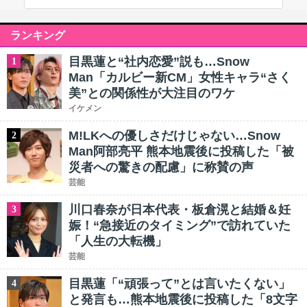
ランキング
目黒蓮と“社内恋愛”説も…Snow
1
Man「カルビー新CM」女性キャラ“さく
美”との関係性が大注目のワケ
イケメン
M!LKへの優しさだけじゃない…Snow
2
Man阿部亮平 熊本地震後に投稿した「被
災者への驚きの配慮」に称賛の声
芸能
川口春奈が日本代表・板倉滉と結婚＆妊
3
娠！“急接近のタイミング”で訪れていた
「人生の大転機」
芸能
目黒蓮「“頑張って”とは言いたくない」
4
と発言も…熊本地震後に投稿した「8文字