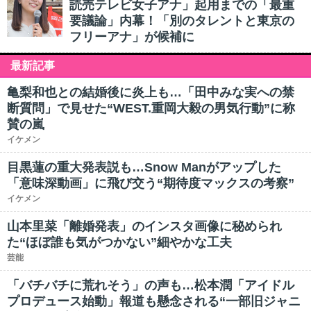
読売テレビ女子アナ」起用までの「最重
要議論」内幕！「別のタレントと東京の
フリーアナ」が候補に
最新記事
亀梨和也との結婚後に炎上も…「田中みな実への禁
断質問」で見せた“WEST.重岡大毅の男気行動”に称
賛の嵐
イケメン
目黒蓮の重大発表説も…Snow Manがアップした
「意味深動画」に飛び交う“期待度マックスの考察”
イケメン
山本里菜「離婚発表」のインスタ画像に秘められ
た“ほぼ誰も気がつかない”細やかな工夫
芸能
「バチバチに荒れそう」の声も…松本潤「アイドル
プロデュース始動」報道も懸念される“一部旧ジャニ