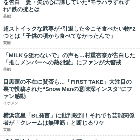
を告白 妻・矢沢心に課していた“モラハラすれす
れ”鉄の掟とは
芸能
超ストイックな武尊が“引退した今こそ食べたい物”2
つとは「子供の頃から食べてなかったんで」
芸能
「M!LKを狙わないで」の声も…村重杏奈が告白した
「推しメンバーへの熱烈愛」にファンが大警戒
芸能
目黒蓮の不在に賛否も…「FIRST TAKE」大注目の
裏で投稿された“Snow Manの意味深インスタ”にフ
ァン感動
イケメン
横浜流星「BL発言」に批判殺到！それでも芸能関係
者が「クレームは無理筋」と断じるワケ
芸能