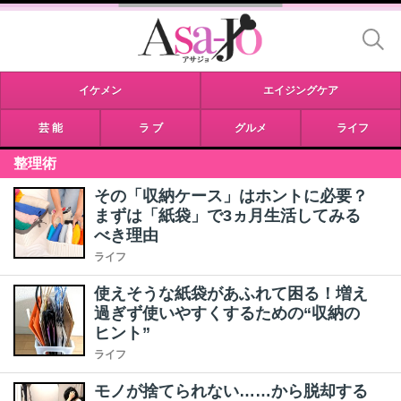
イケメン
エイジングケア
芸 能
ラ ブ
グルメ
ライフ
整理術
その「収納ケース」はホントに必要？
まずは「紙袋」で3ヵ月生活してみる
べき理由
ライフ
使えそうな紙袋があふれて困る！増え
過ぎず使いやすくするための“収納の
ヒント”
ライフ
モノが捨てられない……から脱却する