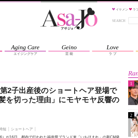
イケメン
ラ
SEARCH
Aging Care
Geino
Love
エイジングケア
芸 能
ラ ブ
Ran
1
 第2子出産後のショートヘア登場で
髪を切った理由」にモヤモヤ反響の
2
時短
ショートヘア
6）が16日、都内で行われた福井県ブランド米「いちほまれ」の新CM発