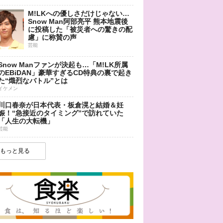
M!LKへの優しさだけじゃない…
Snow Man阿部亮平 熊本地震後
に投稿した「被災者への驚きの配
慮」に称賛の声
芸能
Snow Manファンが決起も…「M!LK所属
のEBiDAN」豪華すぎるCD特典の裏で起き
た“熾烈なバトル”とは
イケメン
川口春奈が日本代表・板倉滉と結婚＆妊
娠！“急接近のタイミング”で訪れていた
「人生の大転機」
芸能
もっと見る