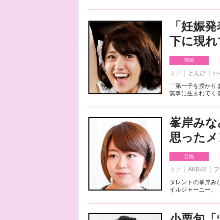
「妊娠発
下に現れ
芸能
タグ
とんび
ハ
「第一子を授かり
無事に生まれてくる
峯岸みな
思ったメ
芸能
タグ
AKB48
フ
タレントの峯岸みな
イルジャーニー」（
小栗旬「