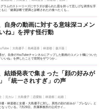
スタグラムのストーリーズにサラダが盛られた皿を持って悲しげな表情を浮
もに「健康診断で肥満と診断されたの食べたくも...
、自身の動画に対する意味深コメン
いね」を押す怪行動
ouTube
大島優子
島崎遥香
林遣都
森川葵
遥香が、自身のYouTubeチャンネルにアップした動画のコメント欄についた
いいね」を押したことで世間をザワつか...
、結婚発表で集まった「顔の好みが
」「統一されすぎ」の声
士
元カレ
大島優子
恋愛観
林遣都
結婚
俳優・林遣都と女優・大島優子に対し、異性の顔の好みが「ブレない」と
となっている。7月29日、所属事務所の公式サイ...