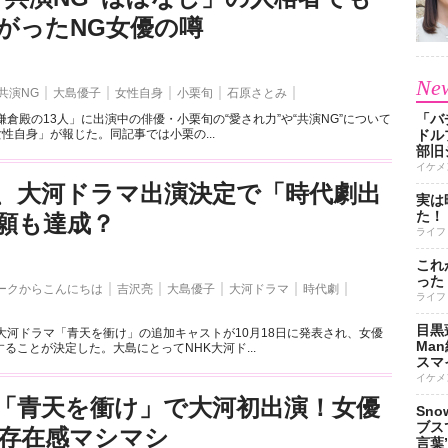
がったNG女優の噂
New
共演NG
大島優子
女性自身
小栗旬
石原さとみ
「バ
鎌倉殿の13人」に出演中の俳優・小栗旬の“愛され力”や“共演NG”について
女性自身」が報じた。同記事では小栗の...
ドル
部旧
イケメ
、大河ドラマ出演決定で「時代劇出
実は
た！
願も達成？
ライフ
これ
った
ークからこんにちは
吉沢亮
大島優子
大河ドラマ
時代劇
ライフ
目黒
大河ドラマ「青天を衝け」の追加キャストが10月18日に発表され、女優
Ma
ることが決定した。大島にとってNHK大河ド...
スマイ
イケメ
「青天を衝け」で大河初出演！女優
Sn
ブス
存在感マシマシ
言葉