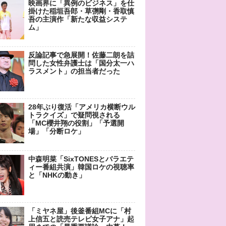
映画界に「異例のビジネス」を仕
掛けた稲垣吾郎・草彅剛・香取慎
吾の主演作「新たな収益システ
ム」
反論記事で急展開！佐藤二朗を詰
問した女性弁護士は「国分太一ハ
ラスメント」の担当者だった
28年ぶり復活「アメリカ横断ウル
トラクイズ」で疑問視される
「MC櫻井翔の役割」「予選開
場」「分断ロケ」
中森明菜「SixTONESとバラエテ
ィー番組共演」韓国ロケの視聴率
と「NHKの動き」
「ミヤネ屋」後釜番組MCに「村
上信五と読売テレビ女子アナ」起