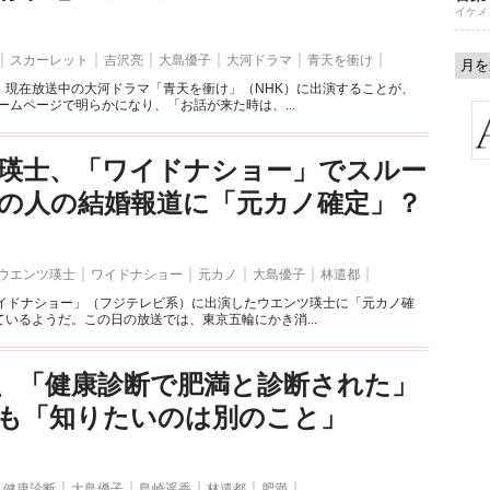
イケメ
スカーレット
吉沢亮
大島優子
大河ドラマ
青天を衝け
、現在放送中の大河ドラマ「青天を衝け」（NHK）に出演することが、
ホームページで明らかになり、「お話が来た時は、...
瑛士、「ワイドナショー」でスルー
の人の結婚報道に「元カノ確定」？
ウエンツ瑛士
ワイドナショー
元カノ
大島優子
林遣都
ワイドナショー」（フジテレビ系）に出演したウエンツ瑛士に「元カノ確
いるようだ。この日の放送では、東京五輪にかき消...
、「健康診断で肥満と診断された」
も「知りたいのは別のこと」
健康診断
大島優子
島崎遥香
林遣都
肥満