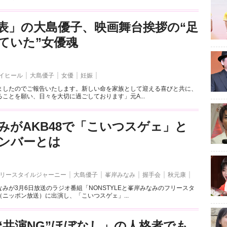
表」の大島優子、映画舞台挨拶の“足
ていた”女優魂
イヒール
大島優子
女優
妊娠
ましたのでご報告いたします。新しい命を家族として迎える喜びと共に、
ことを願い、日々を大切に過ごしております」元A...
みがAKB48で「こいつスゲェ」と
ンバーとは
リースタイルジャーニー
大島優子
峯岸みなみ
握手会
秋元康
みが3月6日放送のラジオ番組「NONSTYLEと峯岸みなみのフリースタ
ニッポン放送）に出演し、「こいつスゲェ」...
“共演NG”ほぼなし」の人格者でも