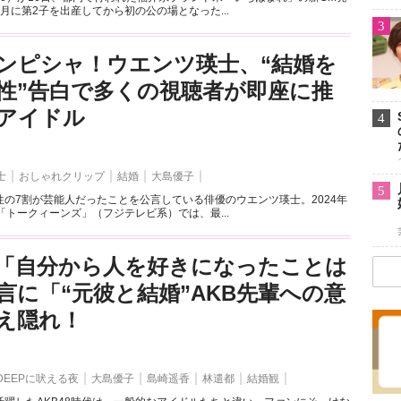
月に第2子を出産してから初の公の場となった...
3
ンピシャ！ウエンツ瑛士、“結婚を
性”告白で多くの視聴者が即座に推
アイドル
4
士
おしゃれクリップ
結婚
大島優子
5
の7割が芸能人だったことを公言している俳優のウエンツ瑛士。2024年
「トークィーンズ」（フジテレビ系）では、最...
「自分から人を好きになったことは
言に「“元彼と結婚”AKB先輩への意
え隠れ！
DEEPに吠える夜
大島優子
島崎遥香
林遣都
結婚観