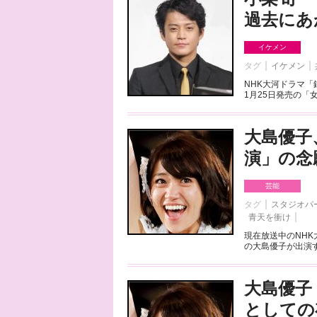
過去にあ
イケメン
タグ
イケメン
NHK大河ドラマ「
1月25日発売の「
大島優子
演」の念
芸能
タグ
スタジオパ
青天を衝け
現在放送中のNHK
の大島優子が出演す
大島優子
としての