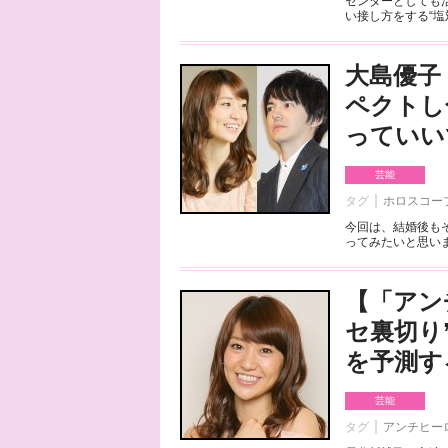
センターとしても
い接し方をする“塩対
大島優子
ペクトし
っていい
芸能
タグ
ホロスコー
今回は、結婚後も
ってみたいと思いま
【「アン
セ裏切り
を予測す
芸能
タグ
アンチヒー