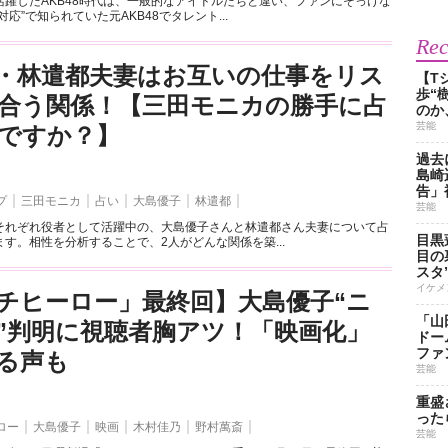
活躍したAKB48時代は、一般的なアイドルたちと違い、ファンにそっけな
応”で知られていた元AKB48でタレント...
Re
・林遣都夫妻はお互いの仕事をリス
【T
歩“
合う関係！【三田モニカの勝手に占
のか
芸能
ですか？】
過去
島崎
告」
プ
三田モニカ
占い
大島優子
林遣都
芸能
それぞれ役者として活躍中の、大島優子さんと林遣都さん夫妻について占
目黒
す。相性を分析することで、2人がどんな関係を築...
目の
スタ
イケメ
チヒーロー」最終回】大島優子“ニ
「山
”判明に視聴者胸アツ！「映画化」
ドー
ファ
る声も
芸能
重盛
った
ロー
大島優子
映画
木村佳乃
野村萬斎
芸能