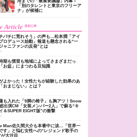
用までの「最重要議論」内幕！
「別のタレントと東京のフリーア
ナ」が候補に
 Article
最新記事
チバチに荒れそう」の声も…松本潤「アイ
プロデュース始動」報道も懸念される“一
ジャニファンの反発”とは
ン
時期も慣習も地域によってさまざまだっ
「お盆」にまつわる豆知識
がよかった！女性たちが経験した効果のあ
「おまじない」とは？
蓮も入れた「9脚の椅子」も胸アツ！Snow
n総出演CM「女装メンバー2人」で蘇る“キ
＆SUPER EIGHT版”の衝撃
ン
ow Man佐久間大介も本番中に涙…「世界一
です」と悩む女性への“レジェンド歌手の
”が大注目