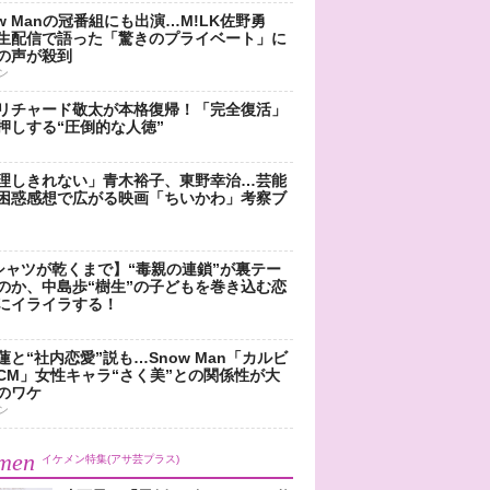
ow Manの冠番組にも出演…M!LK佐野勇
生配信で語った「驚きのプライベート」に
の声が殺到
ン
リチャード敬太が本格復帰！「完全復活」
押しする“圧倒的な人徳”
理しきれない」青木裕子、東野幸治…芸能
困惑感想で広がる映画「ちいかわ」考察ブ
シャツが乾くまで】“毒親の連鎖”が裏テー
のか、中島歩“樹生”の子どもを巻き込む恋
にイライラする！
蓮と“社内恋愛”説も…Snow Man「カルビ
CM」女性キャラ“さく美”との関係性が大
のワケ
ン
men
イケメン特集(アサ芸プラス)