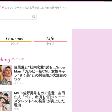
ブ
エイジングケア！大人女子を楽しむための情報サイト！
Gourmet
Life
グルメ
ライフ
king
ランキング
目黒蓮と“社内恋愛”説も…Snow
Man「カルビー新CM」女性キャ
ラ“さく美”との関係性が大注目の
ワケ
イケメン
M!LK佐野勇斗もガチ注意…吉田
仁人「ゴチ」出演も“旧ジャニー
ズタレントへの発言”が炎上した
理由
芸能