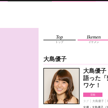
Top
Ikemen
トップ
イケメン
大島優子
大島優子
語った「
ワケ！
芸能
タグ
大島優子
女優・大島優子（3