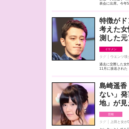
表会に出席。今年5
特徴がド
考えた女
測した元
イケメン
タグ
ウエンツ瑛
過去に交際した女性
11月に放送された
島崎遥香
ない」発
地」が見
芸能
タグ
上田と女が