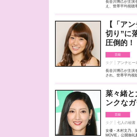
長谷川博己が主演を
え、世帯平均視聴率
【「アン
切り”に
圧倒的！
芸能
タグ
アンチヒー
長谷川博己が主演を
され、世帯平均視聴率
菜々緒と
ンクなガ
芸能
タグ
七人の秘書
女優・木村文乃、
MOVIE」公開御