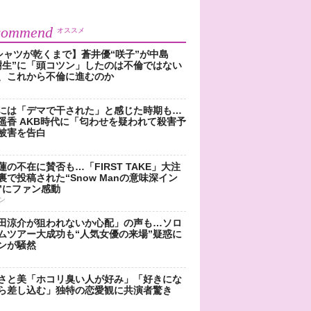
commend
オススメ
シャツが乾くまで】蒼井優“咲子”が中島
樹生”に「頭コツン」したのは不倫ではない
、これから不倫に進むのか
には「デマで干された」と感じた時期も…
遥香 AKB時代に「匂わせを疑われて殺害予
被害を告白
蓮の不在に賛否も…「FIRST TAKE」大注
裏で投稿された“Snow Manの意味深イン
”にファン感動
ン
田涼介が狙われないか心配」の声も…ソロ
ムツアー大成功も“人気女優の来場”疑惑に
ンが騒然
さと美「ホコリ臭い人が好み」「好きにな
ら差し込む」独特の恋愛観に共演者驚き