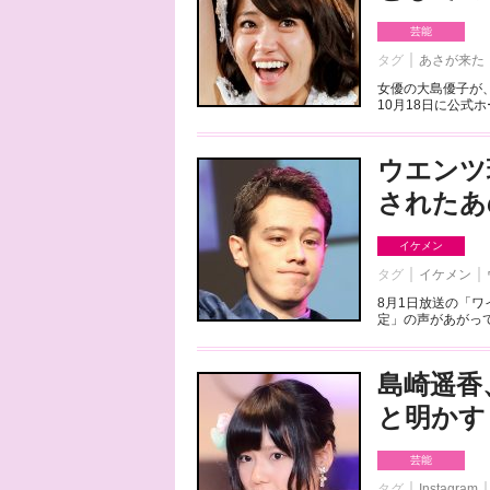
芸能
タグ
あさが来た
女優の大島優子が
10月18日に公式
ウエンツ
されたあ
イケメン
タグ
イケメン
8月1日放送の「
定」の声があがって
島崎遥香
と明かす
芸能
タグ
Instagram