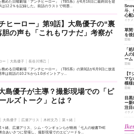
務めた日曜劇場「アンチヒーロー」（TBS系）が6月16日に最終回を迎
Sn
は12.2％を記録した。前話のラストで明墨...
斗、
心配
イケメ
チヒーロー」第9話】大島優子の“裏
草間
落胆の声も「これもワナだ」考察が
を後
芸能
「処
人の
ーム
ロー
大島優子
長谷川博己
芸能
務める日曜劇場「アンチヒーロー」（TBS系）の第9話が6月9日に放送
【T
は前話の10.2％から1.0ポイントアッ...
マな
模様
芸能
大島優子が主導？撮影現場での「ピ
目黒
ールズトーク」とは？
ー新
注目
イケメ
大島優子
広瀬アリス
木村文乃
菜々緒
Ike
菜々緒、広瀬アリス、シム・ウンギョンらが映画「七人の秘書THE
礼舞台あいさつに登場し、撮影現場でのエピソードを...