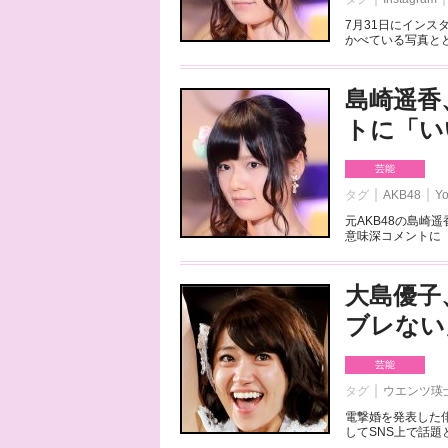
7月31日にイン
かべている写真とと
島崎遥香
トに「い
芸能
タグ
AKB48
Y
元AKB48の島崎
意味深コメントに「
大島優子
ブレない
芸能
タグ
ウエンツ瑛
電撃婚を発表した
してSNS上で話題