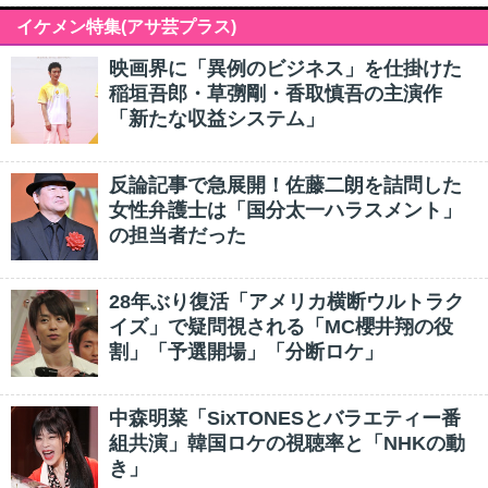
イケメン特集(アサ芸プラス)
映画界に「異例のビジネス」を仕掛けた
稲垣吾郎・草彅剛・香取慎吾の主演作
「新たな収益システム」
反論記事で急展開！佐藤二朗を詰問した
女性弁護士は「国分太一ハラスメント」
の担当者だった
28年ぶり復活「アメリカ横断ウルトラク
イズ」で疑問視される「MC櫻井翔の役
割」「予選開場」「分断ロケ」
中森明菜「SixTONESとバラエティー番
組共演」韓国ロケの視聴率と「NHKの動
き」