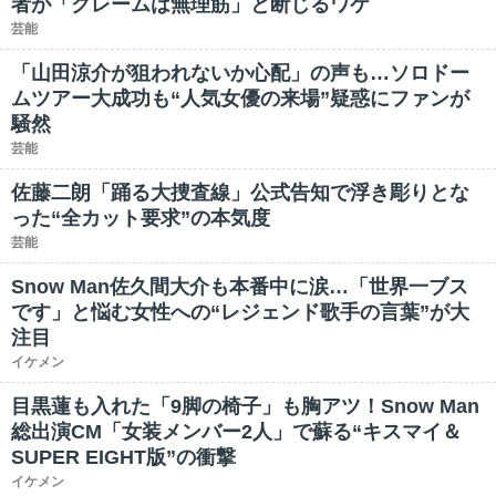
者が「クレームは無理筋」と断じるワケ
芸能
「山田涼介が狙われないか心配」の声も…ソロドー
ムツアー大成功も“人気女優の来場”疑惑にファンが
騒然
芸能
佐藤二朗「踊る大捜査線」公式告知で浮き彫りとな
った“全カット要求”の本気度
芸能
Snow Man佐久間大介も本番中に涙…「世界一ブス
です」と悩む女性への“レジェンド歌手の言葉”が大
注目
イケメン
目黒蓮も入れた「9脚の椅子」も胸アツ！Snow Man
総出演CM「女装メンバー2人」で蘇る“キスマイ＆
SUPER EIGHT版”の衝撃
イケメン