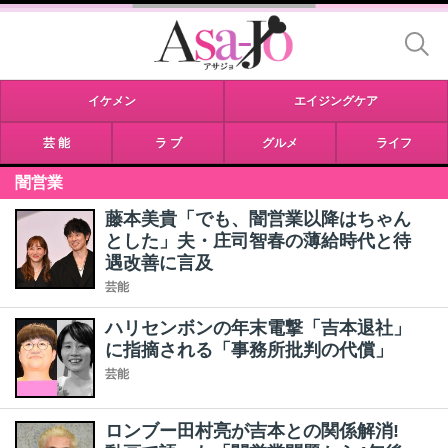
イケメン
エイジングケア
芸 能
ラ ブ
グルメ
ライフ
闇営業
藤本美貴「でも、闇営業以降はちゃん
とした」夫・庄司智春の薄給時代と待
遇改善に言及
芸能
ハリセンボンの年末電撃「吉本退社」
に指摘される「事務所批判の代償」
芸能
ロンブー田村亮が吉本との関係解消!