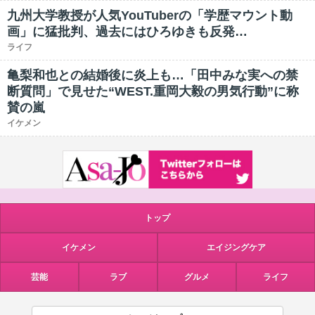
九州大学教授が人気YouTuberの「学歴マウント動
画」に猛批判、過去にはひろゆきも反発…
ライフ
亀梨和也との結婚後に炎上も…「田中みな実への禁
断質問」で見せた“WEST.重岡大毅の男気行動”に称
賛の嵐
イケメン
トップ
イケメン
エイジングケア
芸能
ラブ
グルメ
ライフ