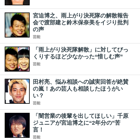
宮迫博之、雨上がり決死隊の解散報告
会で渡部建と鈴木保奈美をイジり批判
の声
芸能
「雨上がり決死隊解散」に対してびっ
くりするほど少なかった“惜しむ声”
芸能
田村亮、悩み相談への誠実回答が絶賛
の嵐！あの芸人も相談したほうがい
い？
芸能
「闇営業の後輩を出してほしい」千原
ジュニアが宮迫博之に“2年分の”苦
言！
芸能