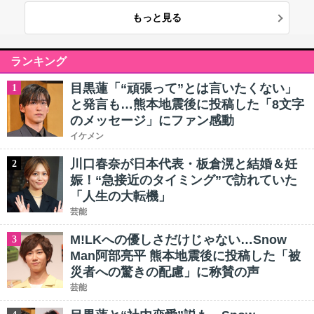
もっと見る
ランキング
目黒蓮「“頑張って”とは言いたくない」
1
と発言も…熊本地震後に投稿した「8文字
のメッセージ」にファン感動
イケメン
川口春奈が日本代表・板倉滉と結婚＆妊
2
娠！“急接近のタイミング”で訪れていた
「人生の大転機」
芸能
M!LKへの優しさだけじゃない…Snow
3
Man阿部亮平 熊本地震後に投稿した「被
災者への驚きの配慮」に称賛の声
芸能