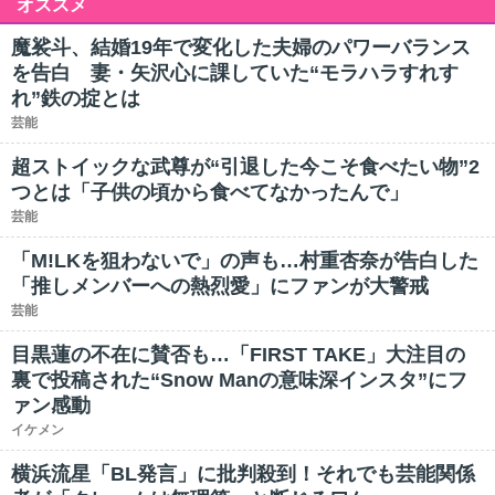
オススメ
魔裟斗、結婚19年で変化した夫婦のパワーバランス
を告白 妻・矢沢心に課していた“モラハラすれす
れ”鉄の掟とは
芸能
超ストイックな武尊が“引退した今こそ食べたい物”2
つとは「子供の頃から食べてなかったんで」
芸能
「M!LKを狙わないで」の声も…村重杏奈が告白した
「推しメンバーへの熱烈愛」にファンが大警戒
芸能
目黒蓮の不在に賛否も…「FIRST TAKE」大注目の
裏で投稿された“Snow Manの意味深インスタ”にフ
ァン感動
イケメン
横浜流星「BL発言」に批判殺到！それでも芸能関係