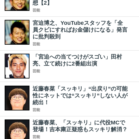
想【2】
芸能
宮迫博之、YouTubeスタッフを「全
員クビにすればお金儲けになる」発言
に批判殺到
芸能
「宮迫への当てつけがスゴい」田村
亮、立て続けに2番組出演
芸能
近藤春菜「スッキリ」“出戻り”の可能
性にネットでは“スッキリ”しない人が
続出！
芸能
近藤春菜、「スッキリ」に代役MCで
登場！吉本粛正疑惑もスッキリ解消？
芸能