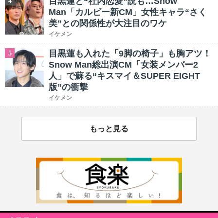
目黒蓮と“社内恋愛”説も…Snow
4
Man「カルビー新CM」女性キャラ“さく
美”との関係性が大注目のワケ
イケメン
目黒蓮も入れた「9脚の椅子」も胸アツ！
5
Snow Man総出演CM「女装メンバー2
人」で蘇る“キスマイ＆SUPER EIGHT
版”の衝撃
イケメン
もっと見る