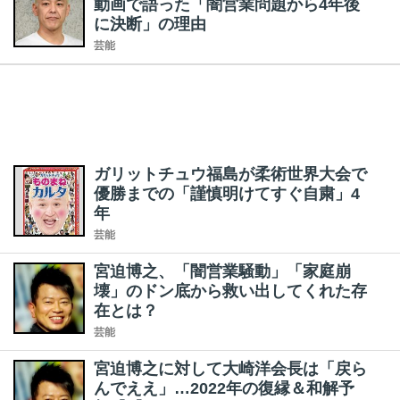
動画で語った「闇営業問題から4年後
に決断」の理由
芸能
ガリットチュウ福島が柔術世界大会で
優勝までの「謹慎明けてすぐ自粛」4
年
芸能
宮迫博之、「闇営業騒動」「家庭崩
壊」のドン底から救い出してくれた存
在とは？
芸能
宮迫博之に対して大崎洋会長は「戻ら
んでええ」…2022年の復縁＆和解予