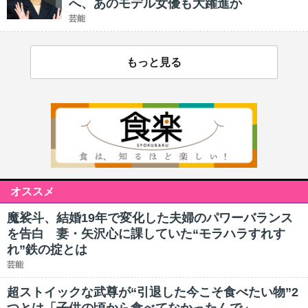
へ、あのモデル女優も大躍進か
芸能
もっと見る
オススメ
魔裟斗、結婚19年で変化した夫婦のパワーバランス
を告白 妻・矢沢心に課していた“モラハラすれす
れ”鉄の掟とは
芸能
超ストイックな武尊が“引退した今こそ食べたい物”2