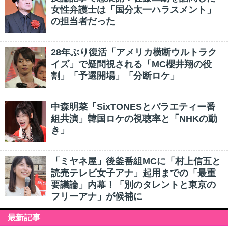
女性弁護士は「国分太一ハラスメント」
の担当者だった
28年ぶり復活「アメリカ横断ウルトラク
イズ」で疑問視される「MC櫻井翔の役
割」「予選開場」「分断ロケ」
中森明菜「SixTONESとバラエティー番
組共演」韓国ロケの視聴率と「NHKの動
き」
「ミヤネ屋」後釜番組MCに「村上信五と
読売テレビ女子アナ」起用までの「最重
要議論」内幕！「別のタレントと東京の
フリーアナ」が候補に
最新記事