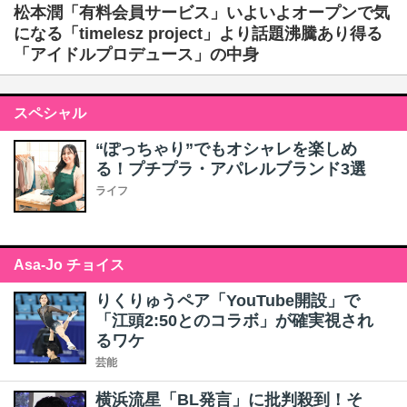
松本潤「有料会員サービス」いよいよオープンで気
になる「timelesz project」より話題沸騰あり得る
「アイドルプロデュース」の中身
スペシャル
“ぽっちゃり”でもオシャレを楽しめ
る！プチプラ・アパレルブランド3選
ライフ
Asa-Jo チョイス
りくりゅうペア「YouTube開設」で
「江頭2:50とのコラボ」が確実視され
るワケ
芸能
横浜流星「BL発言」に批判殺到！そ