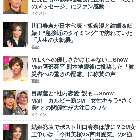
のメッセージ」にファン感動
イケメン
川口春奈が日本代表・板倉滉と結婚＆妊
2
娠！“急接近のタイミング”で訪れていた
「人生の大転機」
芸能
M!LKへの優しさだけじゃない…Snow
3
Man阿部亮平 熊本地震後に投稿した「被
災者への驚きの配慮」に称賛の声
芸能
目黒蓮と“社内恋愛”説も…Snow
4
Man「カルビー新CM」女性キャラ“さく
美”との関係性が大注目のワケ
イケメン
結婚発表でポスト川口春奈は誰に？CM女
5
王争いは「今田美桜VS芦田愛菜」の2強