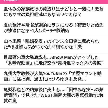
夏休みの家族旅行の荷造りは子どもと一緒に！教育
にもママの負担軽減にもなるワケとは？
夏の旅行や帰省が劇的にラクになる！荷造りと旅先
が快適になる“1人1ポーチ”収納術
山本里菜「離婚発表」のインスタ画像に秘められ
た“ほぼ誰も気がつかない”細やかな工夫
目黒蓮の重大発表説も…Snow Manがアップした
「意味深動画」に飛び交う“期待度マックスの考察”
九州大学教授が人気YouTuberの「学歴マウント動
画」に猛批判、過去にはひろゆきも反発…
亀梨和也との結婚後に炎上も…「田中みな実への禁
断質問」で見せた“WEST.重岡大毅の男気行動”に称
賛の嵐