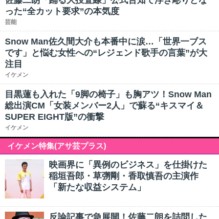
佐藤二朗「踊る大捜査線」公式告知で浮き彫りとな
った“全カット要求”の本気度
芸能
Snow Man佐久間大介も本番中に涙…「世界一ブス
です」と悩む女性への“レジェンド歌手の言葉”が大
注目
イケメン
目黒蓮も入れた「9脚の椅子」も胸アツ！Snow Man
総出演CM「女装メンバー2人」で蘇る“キスマイ＆
SUPER EIGHT版”の衝撃
イケメン
イケメン特集(アサ芸プラス)
映画界に「異例のビジネス」を仕掛けた
稲垣吾郎・草彅剛・香取慎吾の主演作
「新たな収益システム」
反論記事で急展開！佐藤二朗を詰問した