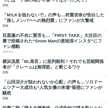
つとは「子供の頃から食べてなかったんで」
芸能
「M!LKを狙わないで」の声も…村重杏奈が告白した
「推しメンバーへの熱烈愛」にファンが大警戒
芸能
目黒蓮の不在に賛否も…「FIRST TAKE」大注目の
裏で投稿された“Snow Manの意味深インスタ”にフ
ァン感動
イケメン
横浜流星「BL発言」に批判殺到！それでも芸能関係
者が「クレームは無理筋」と断じるワケ
芸能
「山田涼介が狙われないか心配」の声も…ソロドー
ムツアー大成功も“人気女優の来場”疑惑にファンが
騒然
芸能