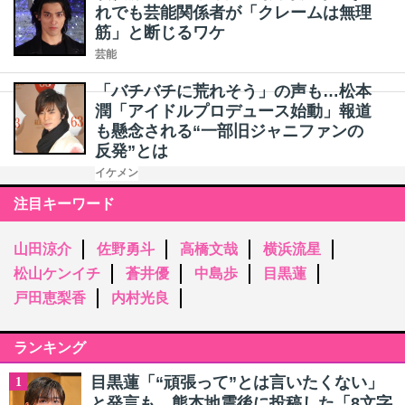
れでも芸能関係者が「クレームは無理
筋」と断じるワケ
芸能
「バチバチに荒れそう」の声も…松本
潤「アイドルプロデュース始動」報道
も懸念される“一部旧ジャニファンの
反発”とは
イケメン
注目キーワード
山田涼介
佐野勇斗
高橋文哉
横浜流星
松山ケンイチ
蒼井優
中島歩
目黒蓮
戸田恵梨香
内村光良
ランキング
目黒蓮「“頑張って”とは言いたくない」
1
と発言も…熊本地震後に投稿した「8文字