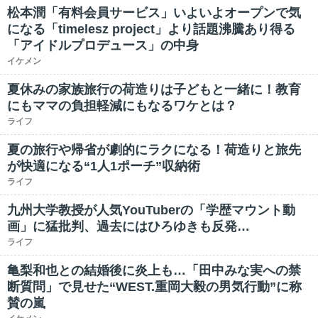
松本潤「有料会員サービス」いよいよオープンで気
になる「timelesz project」より話題沸騰あり得る
「アイドルプロデュース」の中身
イケメン
夏休みの家族旅行の荷造りは子どもと一緒に！教育
にもママの負担軽減にもなるワケとは？
ライフ
夏の旅行や帰省が劇的にラクになる！荷造りと旅先
が快適になる“1人1ポーチ”収納術
ライフ
九州大学教授が人気YouTuberの「学歴マウント動
画」に猛批判、過去にはひろゆきも反発…
ライフ
亀梨和也との結婚後に炎上も…「田中みな実への禁
断質問」で見せた“WEST.重岡大毅の男気行動”に称
賛の嵐