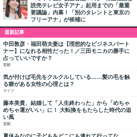
読売テレビ女子アナ」起用までの「最重
要議論」内幕！「別のタレントと東京の
フリーアナ」が候補に
最新記事
中田敦彦・福田萌夫妻は【理想的なビジネスパート
ナー】になれる相性だった！／三田モニカの勝手に
占っていいですか？
芸能
気が付けば毛先をクルクルしている……髪の毛を触
る癖がある女性の心理とは？
ライフ
藤本美貴、結婚して「人生終わった」から「めちゃ
めちゃ運がいい」に！ 大転換をもたらした時代の追
い風
芸能
夏休みなのに子どもをどこにも連れて行ってな