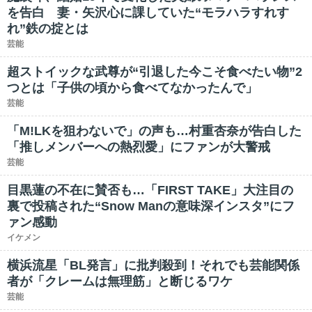
を告白 妻・矢沢心に課していた“モラハラすれす
れ”鉄の掟とは
芸能
超ストイックな武尊が“引退した今こそ食べたい物”2
つとは「子供の頃から食べてなかったんで」
芸能
「M!LKを狙わないで」の声も…村重杏奈が告白した
「推しメンバーへの熱烈愛」にファンが大警戒
芸能
目黒蓮の不在に賛否も…「FIRST TAKE」大注目の
裏で投稿された“Snow Manの意味深インスタ”にフ
ァン感動
イケメン
横浜流星「BL発言」に批判殺到！それでも芸能関係
者が「クレームは無理筋」と断じるワケ
芸能