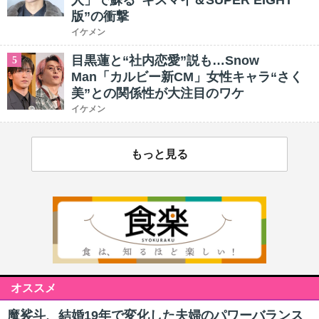
人」で蘇る“キスマイ＆SUPER EIGHT
版”の衝撃
イケメン
目黒蓮と“社内恋愛”説も…Snow
5
Man「カルビー新CM」女性キャラ“さく
美”との関係性が大注目のワケ
イケメン
もっと見る
オススメ
魔裟斗、結婚19年で変化した夫婦のパワーバランス