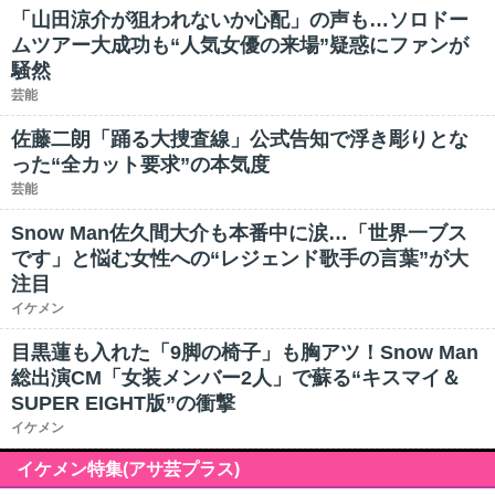
「山田涼介が狙われないか心配」の声も…ソロドー
ムツアー大成功も“人気女優の来場”疑惑にファンが
騒然
芸能
佐藤二朗「踊る大捜査線」公式告知で浮き彫りとな
った“全カット要求”の本気度
芸能
Snow Man佐久間大介も本番中に涙…「世界一ブス
です」と悩む女性への“レジェンド歌手の言葉”が大
注目
イケメン
目黒蓮も入れた「9脚の椅子」も胸アツ！Snow Man
総出演CM「女装メンバー2人」で蘇る“キスマイ＆
SUPER EIGHT版”の衝撃
イケメン
イケメン特集(アサ芸プラス)