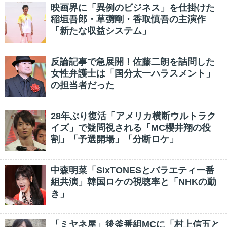
映画界に「異例のビジネス」を仕掛けた
稲垣吾郎・草彅剛・香取慎吾の主演作
「新たな収益システム」
反論記事で急展開！佐藤二朗を詰問した
女性弁護士は「国分太一ハラスメント」
の担当者だった
28年ぶり復活「アメリカ横断ウルトラク
イズ」で疑問視される「MC櫻井翔の役
割」「予選開場」「分断ロケ」
中森明菜「SixTONESとバラエティー番
組共演」韓国ロケの視聴率と「NHKの動
き」
「ミヤネ屋」後釜番組MCに「村上信五と