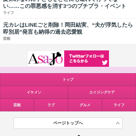
い……この罪悪感を消す3つのプチプラ・イベント
ライフ
元カレはLINEごと削除！岡田結実、“夫が浮気したら
即別居”発言も納得の過去恋愛観
芸能
トップ
イケメン
エイジングケア
芸能
ラブ
グルメ
ライフ
ページトップへ