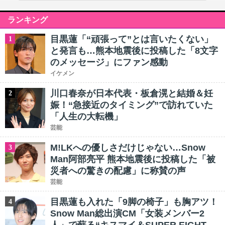
ランキング
目黒蓮「“頑張って”とは言いたくない」
1
と発言も…熊本地震後に投稿した「8文字
のメッセージ」にファン感動
イケメン
川口春奈が日本代表・板倉滉と結婚＆妊
2
娠！“急接近のタイミング”で訪れていた
「人生の大転機」
芸能
M!LKへの優しさだけじゃない…Snow
3
Man阿部亮平 熊本地震後に投稿した「被
災者への驚きの配慮」に称賛の声
芸能
目黒蓮も入れた「9脚の椅子」も胸アツ！
4
Snow Man総出演CM「女装メンバー2