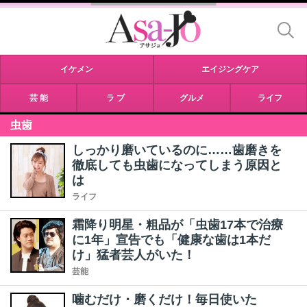
イケメン
エイジングケア
芸 能
ラ ブ
グルメ
ライフ
虫歯
しっかり磨いているのに……歯磨きを
徹底しても虫歯になってしまう原因と
は
ライフ
霜降り明星・粗品が「虫歯17本で治療
に1年」宣告でも「健康な歯は1本だ
け」猛者芸人がいた！
芸能
噛むだけ・磨くだけ！毎日使いた