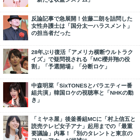
反論記事で急展開！佐藤二朗を詰問した
女性弁護士は「国分太一ハラスメント」
の担当者だった
28年ぶり復活「アメリカ横断ウルトラク
イズ」で疑問視される「MC櫻井翔の役
割」「予選開場」「分断ロケ」
中森明菜「SixTONESとバラエティー番
組共演」韓国ロケの視聴率と「NHKの動
き」
「ミヤネ屋」後釜番組MCに「村上信五と
読売テレビ女子アナ」起用までの「最重
要議論」内幕！「別のタレントと東京の