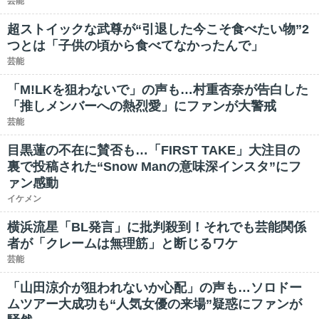
芸能
超ストイックな武尊が“引退した今こそ食べたい物”2
つとは「子供の頃から食べてなかったんで」
芸能
「M!LKを狙わないで」の声も…村重杏奈が告白した
「推しメンバーへの熱烈愛」にファンが大警戒
芸能
目黒蓮の不在に賛否も…「FIRST TAKE」大注目の
裏で投稿された“Snow Manの意味深インスタ”にフ
ァン感動
イケメン
横浜流星「BL発言」に批判殺到！それでも芸能関係
者が「クレームは無理筋」と断じるワケ
芸能
「山田涼介が狙われないか心配」の声も…ソロドー
ムツアー大成功も“人気女優の来場”疑惑にファンが