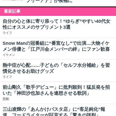
フリーアナ」が候補に
最新記事
自分の心と体に寄り添って！“ゆらぎ”やすい40代女
性にオススメのサプリメント3選
ライフ
Snow Manの冠番組に“番宣なし”で出演…大物イケ
メン俳優と「江戸川会メンバーの絆」にファン歓喜
イケメン
熱中症が心配……子どもの「セルフ水分補給」を習
慣化させるお助けグッズ
ライフ
前山剛久「歌手デビュー」に批判殺到！猛反発を招
いた「神田沙也加さんを連想させる歌詞」
芸能
三山凌輝の「あんかけパスタ店」に“客足鈍化”報
道…フードライターが証言する「驚きの評判」