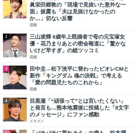
眞栄田郷敦の「現場で見抜いた意外な一
面」披露も「夫は見抜けなかったの
か…」切ない反響
芸能
三山凌輝 6歳年上既婚者で母の元宝塚女
2
優・花乃まりあとの密会報道に「驚かな
いけど早すぎ」の総ツッコミ
芸能
田中圭→松下洸平に替わったビオレCMと
3
新作「キングダム 魂の決戦」で考える
「愛の問題児たちのこれから」
芸能
目黒蓮「“頑張って”とは言いたくない」
4
と発言も…熊本地震後に投稿した「8文字
のメッセージ」にファン感動
イケメン
5