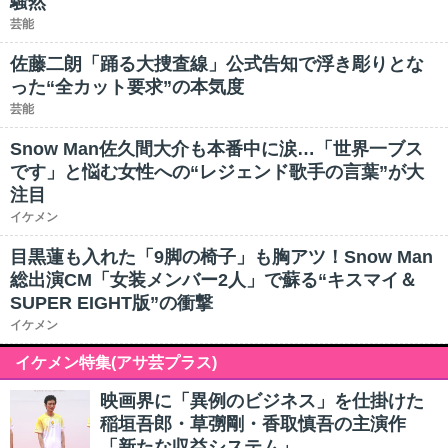
騒然
芸能
佐藤二朗「踊る大捜査線」公式告知で浮き彫りとな
った“全カット要求”の本気度
芸能
Snow Man佐久間大介も本番中に涙…「世界一ブス
です」と悩む女性への“レジェンド歌手の言葉”が大
注目
イケメン
目黒蓮も入れた「9脚の椅子」も胸アツ！Snow Man
総出演CM「女装メンバー2人」で蘇る“キスマイ＆
SUPER EIGHT版”の衝撃
イケメン
イケメン特集(アサ芸プラス)
映画界に「異例のビジネス」を仕掛けた
稲垣吾郎・草彅剛・香取慎吾の主演作
「新たな収益システム」