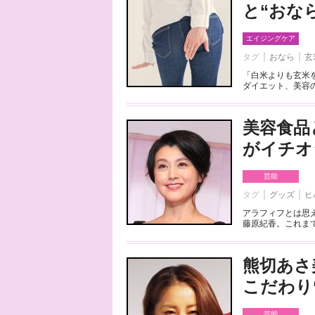
と“おな
エイジングケア
タグ
おなら
玄
「白米よりも玄米
ダイエット、美容の
美容食品
がイチオ
芸能
タグ
グッズ
ヒ
アラフィフとは思
藤原紀香。これまで
熊切あさ
こだわり
芸能