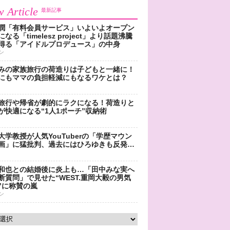
 Article
最新記事
潤「有料会員サービス」いよいよオープン
なる「timelesz project」より話題沸騰
得る「アイドルプロデュース」の中身
ン
みの家族旅行の荷造りは子どもと一緒に！
にもママの負担軽減にもなるワケとは？
旅行や帰省が劇的にラクになる！荷造りと
が快適になる“1人1ポーチ”収納術
大学教授が人気YouTuberの「学歴マウン
画」に猛批判、過去にはひろゆきも反発…
和也との結婚後に炎上も…「田中みな実へ
断質問」で見せた“WEST.重岡大毅の男気
”に称賛の嵐
ン