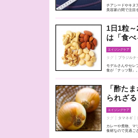
チアシードやキヌ
美容家の間で注目を
1日1粒
は「食べ
エイジングケア
タグ
ブラジルナ
モデルさんやセレ
食が「ナッツ類」。
「酢たま
られざる
エイジングケア
タグ
タマネギ
カレーや煮物、マ
食材なので見過ごさ