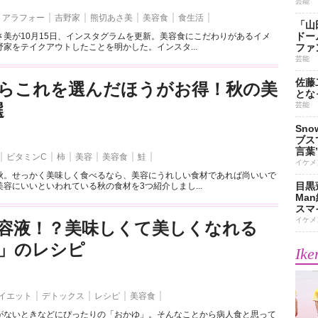
芸能
アラフォー
吉野家
熊切あさ美
美容食
食生活
「山
ドー
さ美が10月15日、インスタグラムを更新。美容食にこだわりがあるイメ
家をテイクアウトしたことを明かした。インスタ...
ファ
芸能
佐藤
らこれを選んだほうがお得！秋の美
とな
選
芸能
Sn
ブス
言葉
ビタミンC
柿
美容
美容食
鮭
イケメ
秋。せっかく美味しく食べるなら、美容にうれしい食材であれば尚いいで
目黒
容にいいといわれている秋の食材を3つ紹介しまし...
Ma
スマイ
イケメ
容液！？美味しくて美しくなれる
」のレシピ
Ike
イエット
デトックス
レシピ
美容食
がないときなどにぴったりの「おかゆ」。そんなことから病人食と思って