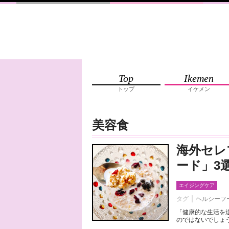
Top
Ikemen
トップ
イケメン
美容食
海外セレ
ード」3
エイジングケア
タグ
ヘルシーフ
「健康的な生活を
のではないでしょう