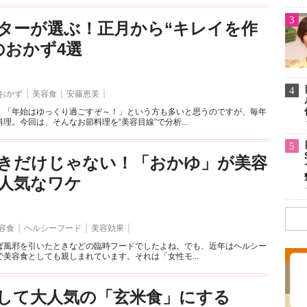
3
ターが選ぶ！正月から“キレイを作
のおかず4選
4
おかず
美容食
安藤恵美
。「年始はゆっくり過ごすぞ～！」という方も多いと思うのですが、毎年
理。今回は、そんなお節料理を“美容目線”で分析...
5
きだけじゃない！「おかゆ」が美容
人気なワケ
容食
ヘルシーフード
美容効果
ば風邪を引いたときなどの臨時フードでしたよね。でも、近年はヘルシー
美容食としても親しまれています。それは「女性モ...
して大人気の「玄米食」にする