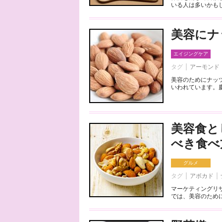
いる人は多いかもし
美容にナ
エイジングケア
タグ
アーモンド
美容のためにナッ
いわれています。慶
美容食と
べき食べ
グルメ
タグ
アボカド
マーケティングリ
では、美容のために