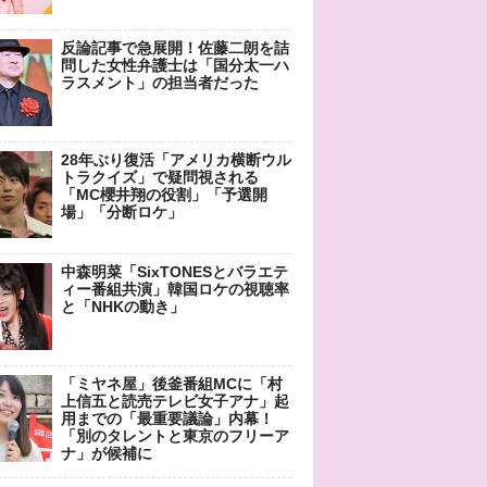
反論記事で急展開！佐藤二朗を詰
問した女性弁護士は「国分太一ハ
ラスメント」の担当者だった
28年ぶり復活「アメリカ横断ウル
トラクイズ」で疑問視される
「MC櫻井翔の役割」「予選開
場」「分断ロケ」
中森明菜「SixTONESとバラエテ
ィー番組共演」韓国ロケの視聴率
と「NHKの動き」
「ミヤネ屋」後釜番組MCに「村
上信五と読売テレビ女子アナ」起
用までの「最重要議論」内幕！
「別のタレントと東京のフリーア
ナ」が候補に