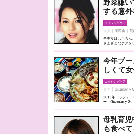
野菜嫌い
する意外
エイジングケア
タグ
美容食
芸
モデルはもちろん
さまざまなケアをし
今年ブー
しくて女
エイジングケア
タグ
Guzman y 
2015年、ラフォ
ー「Guzman y 
母乳育児
も食べて