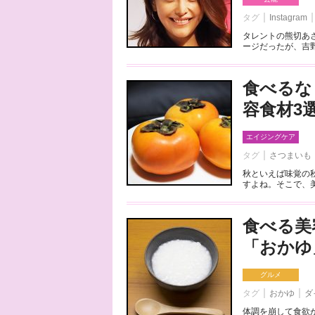
タグ
Instagram
タレントの熊切あ
ージだったが、吉野
食べるな
容食材3
エイジングケア
タグ
さつまいも
秋といえば味覚の
すよね。そこで、美
食べる美
「おかゆ
グルメ
タグ
おかゆ
ダ
体調を崩して食欲