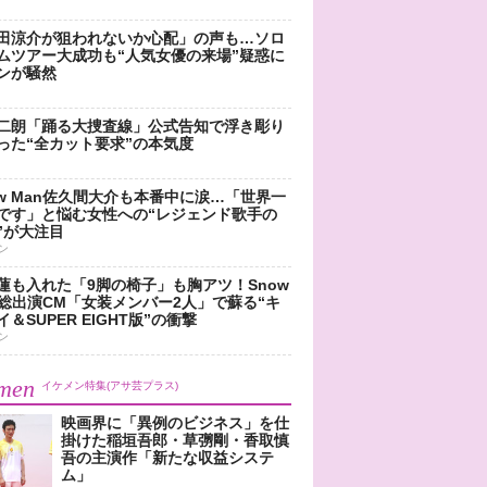
田涼介が狙われないか心配」の声も…ソロ
ムツアー大成功も“人気女優の来場”疑惑に
ンが騒然
二朗「踊る大捜査線」公式告知で浮き彫り
った“全カット要求”の本気度
ow Man佐久間大介も本番中に涙…「世界一
です」と悩む女性への“レジェンド歌手の
”が大注目
ン
蓮も入れた「9脚の椅子」も胸アツ！Snow
n総出演CM「女装メンバー2人」で蘇る“キ
＆SUPER EIGHT版”の衝撃
ン
men
イケメン特集(アサ芸プラス)
映画界に「異例のビジネス」を仕
掛けた稲垣吾郎・草彅剛・香取慎
吾の主演作「新たな収益システ
ム」