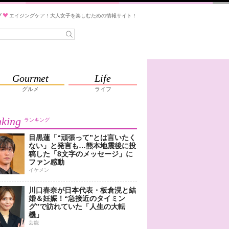
ブ
エイジングケア！大人女子を楽しむための情報サイト！
Gourmet
Life
グルメ
ライフ
king
ランキング
目黒蓮「“頑張って”とは言いたく
ない」と発言も…熊本地震後に投
稿した「8文字のメッセージ」に
ファン感動
イケメン
川口春奈が日本代表・板倉滉と結
婚＆妊娠！“急接近のタイミン
グ”で訪れていた「人生の大転
機」
芸能