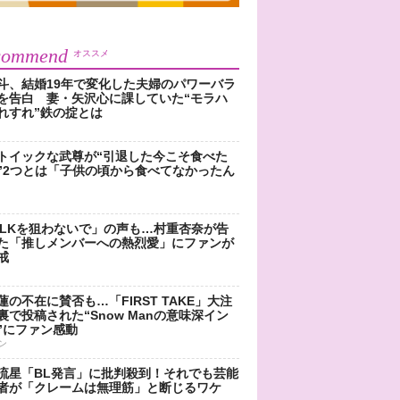
commend
オススメ
斗、結婚19年で変化した夫婦のパワーバラ
を告白 妻・矢沢心に課していた“モラハ
れすれ”鉄の掟とは
トイックな武尊が“引退した今こそ食べた
”2つとは「子供の頃から食べてなかったん
!LKを狙わないで」の声も…村重杏奈が告
た「推しメンバーへの熱烈愛」にファンが
戒
蓮の不在に賛否も…「FIRST TAKE」大注
裏で投稿された“Snow Manの意味深イン
”にファン感動
ン
流星「BL発言」に批判殺到！それでも芸能
者が「クレームは無理筋」と断じるワケ