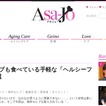
イケメン
ラ
SEARCH
Aging Care
Geino
Love
エイジングケア
芸 能
ラ ブ
Ran
1
ブも食べている手軽な「ヘルシーフ
選
2
ード
海外セレブ
健康生活
美容食
ダイエット
送りたいけど、なかなか思うように実践できない……」という女性は多い
か。そこで今回は、海外セレブも取り入れている「...