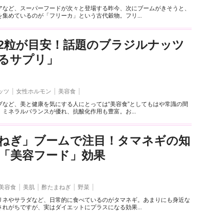
アなど、スーパーフードが次々と登場する昨今、次にブームがきそうと、
集めているのが「フリーカ」という古代穀物。フリ...
～2粒が目安！話題のブラジルナッツ
るサプリ」
ッツ
女性ホルモン
美容食
ブなど、美と健康を気にする人にとっては“美容食”としてもはや常識の間
ミネラルバランスが優れ、抗酸化作用も豊富。お...
ねぎ」ブームで注目！タマネギの知
「美容フード」効果
美容食
美肌
酢たまねぎ
野菜
リネやサラダなど、日常的に食べているのがタマネギ。あまりにも身近な
れがちですが、実はダイエットにプラスになる効果...