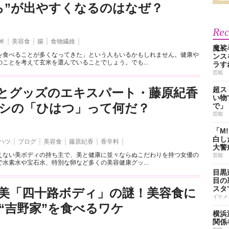
ら”が出やすくなるのはなぜ？
Re
米
美容食
腸
食物繊維
魔裟
を食べることが多くなってきた」という人もいるかもしれません。健康や
ンス
ことを考えて玄米を選んでいることでしょう。でも...
ラす
芸能
超ス
とグッズのエキスパート・藤原紀香
い物
シの「ひはつ」って何だ？
で」
芸能
「M
白し
ハツ
ブログ
美容食
藤原紀香
香辛料
大警
えない美ボディの持ち主で、美と健康に並々ならぬこだわりを持つ女優の
芸能
水素水や宝石水、特別な卵など多くの美容健康グッ...
目黒
目の
スタ
美「四十路ボディ」の謎！美容食に
イケメ
“吉野家”を食べるワケ
横浜
関係