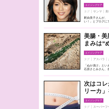
エイジングケア
タグ
サンマ
美
釈由美子さんが、
い！」とブログにア
美腸・美
まみは“
エイジングケア
タグ
アスパラ
「ぬか漬け」とい
石原さとみさん、水
次はコレ
リーカ」
エイジングケア
タグ
スーパーフ