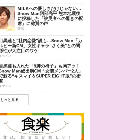
M!LKへの優しさだけじゃない…
Snow Man阿部亮平 熊本地震後
に投稿した「被災者への驚きの配
慮」に称賛の声
芸能
目黒蓮と“社内恋愛”説も…Snow Man「カ
ルビー新CM」女性キャラ“さく美”との関
係性が大注目のワケ
イケメン
目黒蓮も入れた「9脚の椅子」も胸アツ！
Snow Man総出演CM「女装メンバー2人」
で蘇る“キスマイ＆SUPER EIGHT版”の衝
撃
イケメン
もっと見る