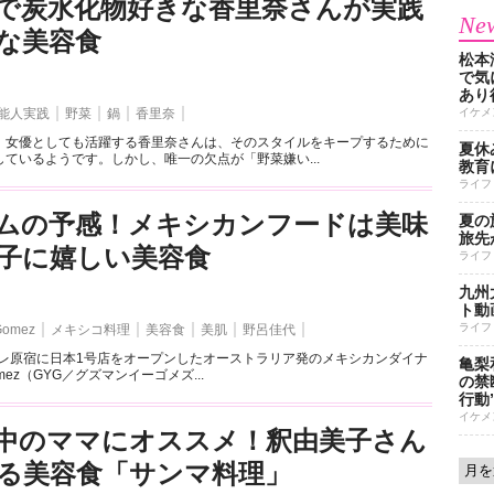
で炭水化物好きな香里奈さんが実践
New
な美容食
松本
で気に
あり
能人実践
野菜
鍋
香里奈
イケメ
、女優としても活躍する香里奈さんは、そのスタイルをキープするために
夏休
ているようです。しかし、唯一の欠点が「野菜嫌い...
教育
ライフ
ムの予感！メキシカンフードは美味
夏の
旅先
子に嬉しい美容食
ライフ
九州
ト動
ライフ
Gomez
メキシコ料理
美容食
美肌
野呂佳代
ーレ原宿に日本1号店をオープンしたオーストラリア発のメキシカンダイナ
亀梨
Gomez（GYG／グズマンイーゴメズ...
の禁
行動
イケメ
中のママにオススメ！釈由美子さん
る美容食「サンマ料理」