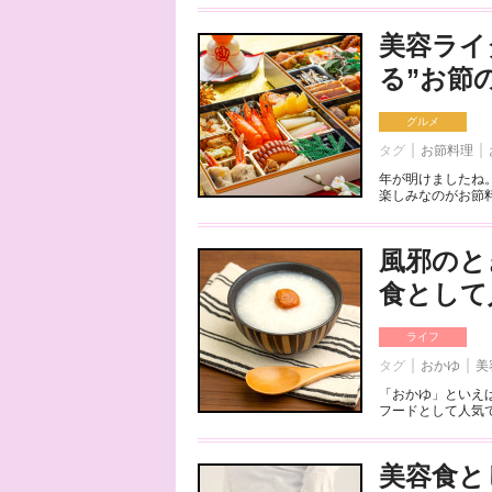
美容ライ
る”お節
グルメ
タグ
お節料理
年が明けましたね
楽しみなのがお節料
風邪のと
食として
ライフ
タグ
おかゆ
美
「おかゆ」といえ
フードとして人気で
美容食と