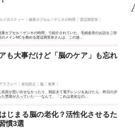
ルイボスティー
健康カプセル！ゲンキの時間
渡辺満里奈
「健康カプセル！ゲンキの時間」で紹介されていた、毛細血管のお話をご存
のメインMCを務める渡辺満里奈さんは、この放...
アも大事だけど「脳のケア」も忘れ
アラフォー
老化防止
脳
食事
に名前が思い出せなかったり、朝起きて電子レンジをあけたら、昨日の夕
た惣菜が入っていた‥‥なんて、「これは老化なの...
らはじまる脳の老化？活性化させるた
習慣3選