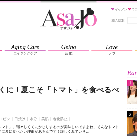
イケメン
ラ
SEARCH
Aging Care
Geino
Love
エイジングケア
芸 能
ラ ブ
Ran
1
くに！夏こそ「トマト」を食べるべ
2
コピン
日焼け
水分
美肌
老化防止
トマト」。瑞々しくて丸かじりするのが美味しいですよね。そんなトマト
に夏に食べたい理由があるんです！詳しくみていき...