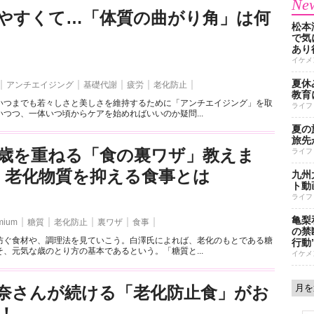
New
やすくて…「体質の曲がり角」は何
松本
で気に
あり
イケメ
夏休
アンチエイジング
基礎代謝
疲労
老化防止
教育
いつまでも若々しさと美しさを維持するために「アンチエイジング」を取
ライフ
つつ、一体いつ頃からケアを始めればいいのか疑問...
夏の
旅先
歳を重ねる「食の裏ワザ」教えま
ライフ
）老化物質を抑える食事とは
九州
ト動
ライフ
亀梨
mium
糖質
老化防止
裏ワザ
食事
の禁
防ぐ食材や、調理法を見ていこう。白澤氏によれば、老化のもとである糖
行動
、元気な歳のとり方の基本であるという。「糖質と...
イケメ
奈さんが続ける「老化防止食」がお
！