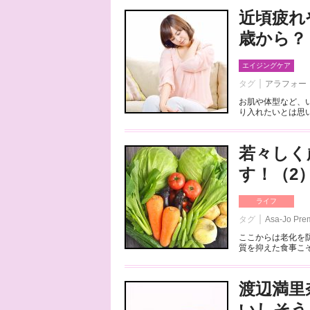
近頃疲れ
歳から？
エイジングケア
タグ
アラフォー
お肌や体型など、
り入れたいとは思い
若々しく
す！（2
ライフ
タグ
Asa‐Jo Pre
ここからは老化を
質を抑えた食事こそ
渡辺満里
いしそう