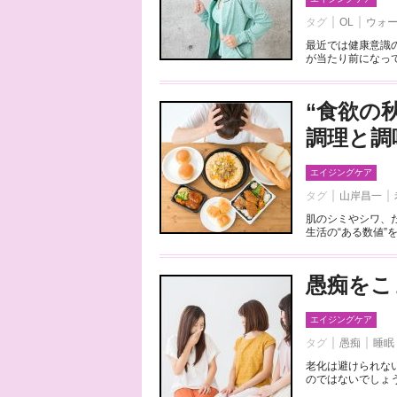
タグ
OL
ウォ
最近では健康意識
が当たり前になって
“食欲の
調理と調
エイジングケア
タグ
山岸昌一
肌のシミやシワ、
生活の“ある数値”
愚痴をこ
エイジングケア
タグ
愚痴
睡眠
老化は避けられな
のではないでしょう