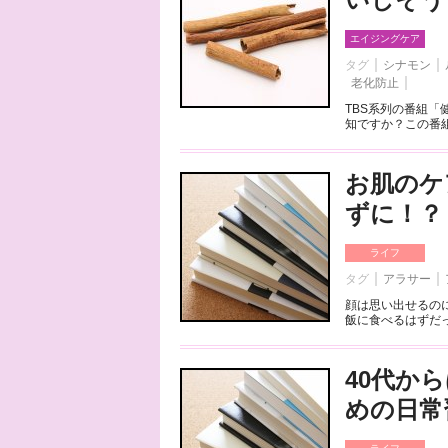
エイジングケア
タグ
シナモン
老化防止
TBS系列の番組
知ですか？この番組
お肌のケ
ずに！？
ライフ
タグ
アラサー
顔は思い出せるの
飯に食べるはずだっ
40代か
めの日常