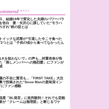
commend
オススメ
斗、結婚19年で変化した夫婦のパワーバラ
を告白 妻・矢沢心に課していた“モラハ
れすれ”鉄の掟とは
トイックな武尊が“引退した今こそ食べた
”2つとは「子供の頃から食べてなかったん
!LKを狙わないで」の声も…村重杏奈が告
た「推しメンバーへの熱烈愛」にファンが
戒
蓮の不在に賛否も…「FIRST TAKE」大注
裏で投稿された“Snow Manの意味深イン
”にファン感動
ン
流星「BL発言」に批判殺到！それでも芸能
者が「クレームは無理筋」と断じるワケ