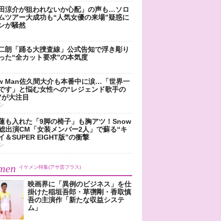
田涼介が狙われないか心配」の声も…ソロ
ムツアー大成功も“人気女優の来場”疑惑に
ンが騒然
二朗「踊る大捜査線」公式告知で浮き彫り
った“全カット要求”の本気度
ow Man佐久間大介も本番中に涙…「世界一
です」と悩む女性への“レジェンド歌手の
”が大注目
ン
蓮も入れた「9脚の椅子」も胸アツ！Snow
n総出演CM「女装メンバー2人」で蘇る“キ
＆SUPER EIGHT版”の衝撃
ン
men
イケメン特集(アサ芸プラス)
映画界に「異例のビジネス」を仕
掛けた稲垣吾郎・草彅剛・香取慎
吾の主演作「新たな収益システ
ム」