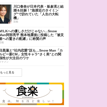
川口春奈が日本代表・板倉滉と結
婚＆妊娠！“急接近のタイミン
グ”で訪れていた「人生の大転
機」
芸能
M!LKへの優しさだけじゃない…Snow
Man阿部亮平 熊本地震後に投稿した「被災
者への驚きの配慮」に称賛の声
芸能
目黒蓮と“社内恋愛”説も…Snow Man「カ
ルビー新CM」女性キャラ“さく美”との関
係性が大注目のワケ
イケメン
もっと見る