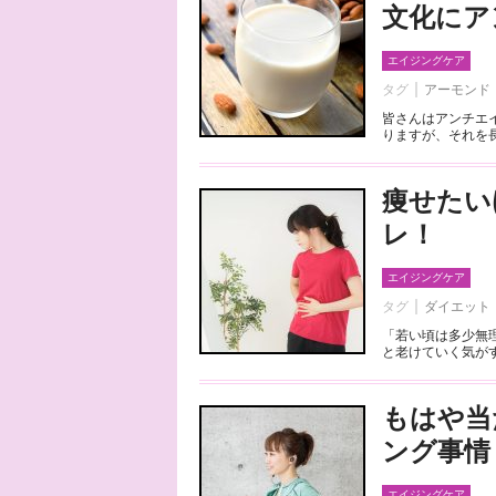
文化にア
エイジングケア
タグ
アーモンド
皆さんはアンチエ
りますが、それを長
痩せたい
レ！
エイジングケア
タグ
ダイエット
「若い頃は多少無
と老けていく気がす
もはや当
ング事情
エイジングケア