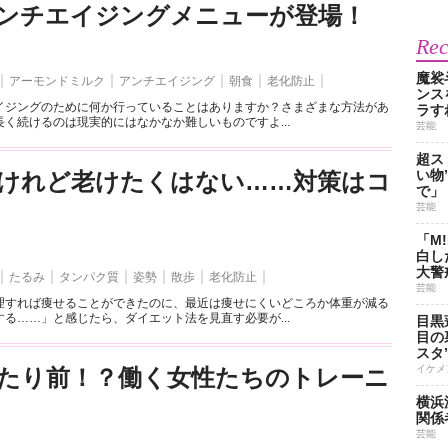
ンチエイジングメニューが登場！
Re
魔裟
アーモンドミルク
アンチエイジング
朝食
老化防止
ンス
イジングのために何か行っていることはありますか？さまざまな方法があ
ラす
く続けるのは現実的にはなかなか難しいものですよ...
芸能
超ス
い物
けれど老けたくはない……対策はコ
で」
芸能
「M
白し
大警
たるみ
タンパク質
姿勢
散歩
老化防止
芸能
理すれば痩せることができたのに、最近は痩せにくいどころか体重が減る
る……」と感じたら、ダイエット法を見直す必要が...
目黒
目の
スタ
イケメ
たり前！？働く女性たちのトレーニ
横浜
関係
芸能