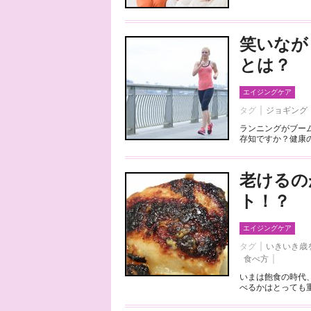
笑いなが
とは？
エイジングケア
タグ
ジョギング
ランニングがブー
存知ですか？健康の
老けるの
ト！？
エイジングケア
タグ
いきいき歳
食べ方
いまは飽食の時代
べるかはとっても重