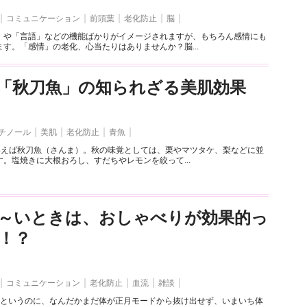
コミュニケーション
前頭葉
老化防止
脳
」や「言語」などの機能ばかりがイメージされますが、もちろん感情にも
す。「感情」の老化、心当たりはありませんか？脳...
「秋刀魚」の知られざる美肌効果
チノール
美肌
老化防止
青魚
といえば秋刀魚（さんま）。秋の味覚としては、栗やマツタケ、梨などに並
。塩焼きに大根おろし、すだちやレモンを絞って...
～いときは、おしゃべりが効果的っ
！？
コミュニケーション
老化防止
血流
雑談
うというのに、なんだかまだ体が正月モードから抜け出せず、いまいち体