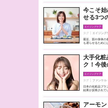
今こそ始
せる3つ
エイジングケア
タグ
エイジング
最近、肌や身体の
も遅らせるためには
大手化粧
ク！今後
エイジングケア
タグ
ファンケル
日本の化粧品ブラ
結果が反映されてい
アーモン