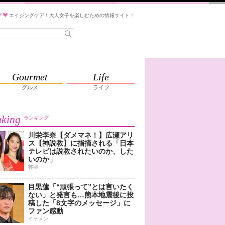
ブ
エイジングケア！大人女子を楽しむための情報サイト！
Gourmet
Life
グルメ
ライフ
king
ランキング
川栄李奈【ダメマネ！】広瀬アリ
ス【神説教】に指摘される「日本
テレビは説教されたいのか、した
いのか」
芸能
目黒蓮「“頑張って”とは言いたく
ない」と発言も…熊本地震後に投
稿した「8文字のメッセージ」に
ファン感動
イケメン