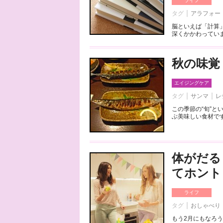
ライフ
タグ
アラフォー
脳といえば「計算
深くかかわっていま
秋の味覚
エイジングケア
タグ
サンマ
レ
この季節の“旬”
ぶ美味しい食材です
体がだる
てホント
ライフ
タグ
おしゃべり
もう2月にもなろ