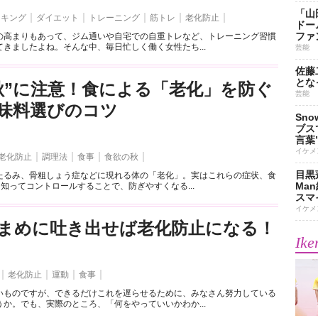
「山
ーキング
ダイエット
トレーニング
筋トレ
老化防止
ドー
ファ
の高まりもあって、ジム通いや自宅での自重トレなど、トレーニング習慣
きましたよね。そんな中、毎日忙しく働く女性たち...
芸能
佐藤
とな
秋”に注意！食による「老化」を防ぐ
芸能
味料選びのコツ
Sn
ブス
言葉
イケメ
老化防止
調理法
食事
食欲の秋
目黒
たるみ、骨粗しょう症などに現れる体の「老化」。実はこれらの症状、食
Ma
を知ってコントロールすることで、防ぎやすくなる...
スマイ
イケメ
まめに吐き出せば老化防止になる！
Ike
老化防止
運動
食事
いものですが、できるだけこれを遅らせるために、みなさん努力している
か。でも、実際のところ、「何をやっていいかわか...