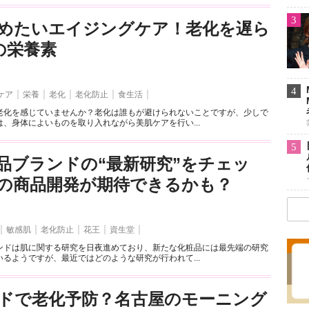
3
めたいエイジングケア！老化を遅ら
の栄養素
4
ケア
栄養
老化
老化防止
食生活
老化を感じていませんか？老化は誰もが避けられないことですが、少しで
、身体によいものを取り入れながら美肌ケアを行い...
5
品ブランドの“最新研究”をチェッ
の商品開発が期待できるかも？
敏感肌
老化防止
花王
資生堂
ンドは肌に関する研究を日夜進めており、新たな化粧品には最先端の研究
るようですが、最近ではどのような研究が行われて...
ドで老化予防？名古屋のモーニング