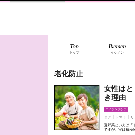
Top
Ikemen
トップ
イケメン
老化防止
女性はと
き理由
エイジングケア
タグ
トマト
リ
夏野菜といえば「
ですが、実は積極的