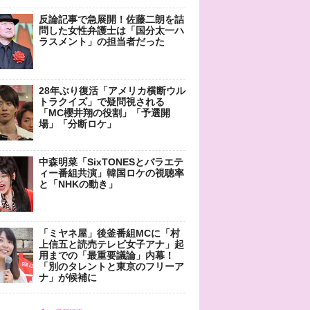
反論記事で急展開！佐藤二朗を詰
問した女性弁護士は「国分太一ハ
ラスメント」の担当者だった
28年ぶり復活「アメリカ横断ウル
トラクイズ」で疑問視される
「MC櫻井翔の役割」「予選開
場」「分断ロケ」
中森明菜「SixTONESとバラエテ
ィー番組共演」韓国ロケの視聴率
と「NHKの動き」
「ミヤネ屋」後釜番組MCに「村
上信五と読売テレビ女子アナ」起
用までの「最重要議論」内幕！
「別のタレントと東京のフリーア
ナ」が候補に