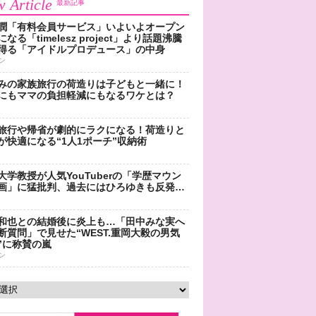
 Article
最新記事
潤「有料会員サービス」いよいよオープン
なる「timelesz project」より話題沸騰
得る「アイドルプロデュース」の中身
ン
みの家族旅行の荷造りは子どもと一緒に！
にもママの負担軽減にもなるワケとは？
旅行や帰省が劇的にラクになる！荷造りと
が快適になる“1人1ポーチ”収納術
大学教授が人気YouTuberの「学歴マウン
画」に猛批判、過去にはひろゆきも反発…
和也との結婚後に炎上も…「田中みな実へ
断質問」で見せた“WEST.重岡大毅の男気
”に称賛の嵐
ン