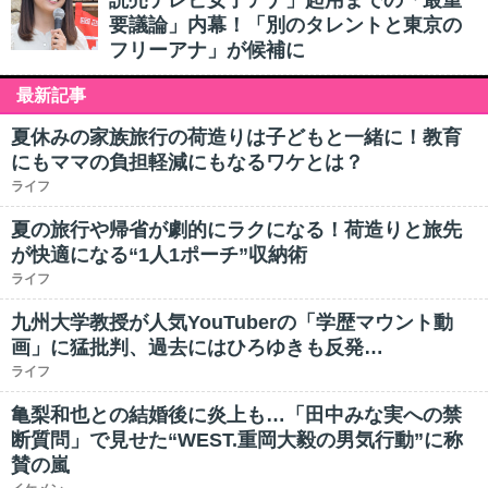
読売テレビ女子アナ」起用までの「最重
要議論」内幕！「別のタレントと東京の
フリーアナ」が候補に
最新記事
夏休みの家族旅行の荷造りは子どもと一緒に！教育
にもママの負担軽減にもなるワケとは？
ライフ
夏の旅行や帰省が劇的にラクになる！荷造りと旅先
が快適になる“1人1ポーチ”収納術
ライフ
九州大学教授が人気YouTuberの「学歴マウント動
画」に猛批判、過去にはひろゆきも反発…
ライフ
亀梨和也との結婚後に炎上も…「田中みな実への禁
断質問」で見せた“WEST.重岡大毅の男気行動”に称
賛の嵐