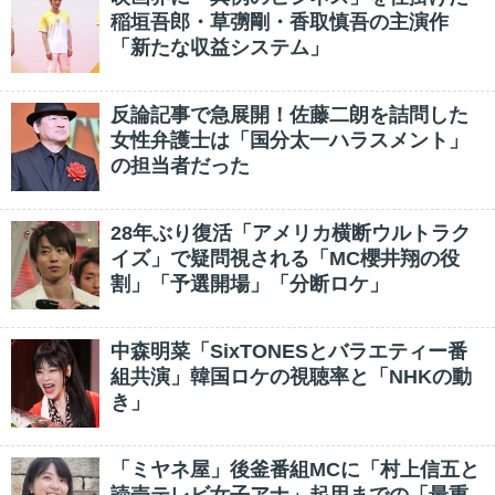
稲垣吾郎・草彅剛・香取慎吾の主演作
「新たな収益システム」
反論記事で急展開！佐藤二朗を詰問した
女性弁護士は「国分太一ハラスメント」
の担当者だった
28年ぶり復活「アメリカ横断ウルトラク
イズ」で疑問視される「MC櫻井翔の役
割」「予選開場」「分断ロケ」
中森明菜「SixTONESとバラエティー番
組共演」韓国ロケの視聴率と「NHKの動
き」
「ミヤネ屋」後釜番組MCに「村上信五と