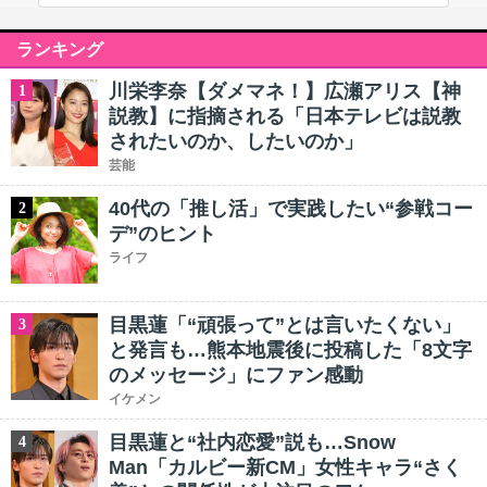
ランキング
川栄李奈【ダメマネ！】広瀬アリス【神
1
説教】に指摘される「日本テレビは説教
されたいのか、したいのか」
芸能
40代の「推し活」で実践したい“参戦コー
2
デ”のヒント
ライフ
目黒蓮「“頑張って”とは言いたくない」
3
と発言も…熊本地震後に投稿した「8文字
のメッセージ」にファン感動
イケメン
目黒蓮と“社内恋愛”説も…Snow
4
Man「カルビー新CM」女性キャラ“さく