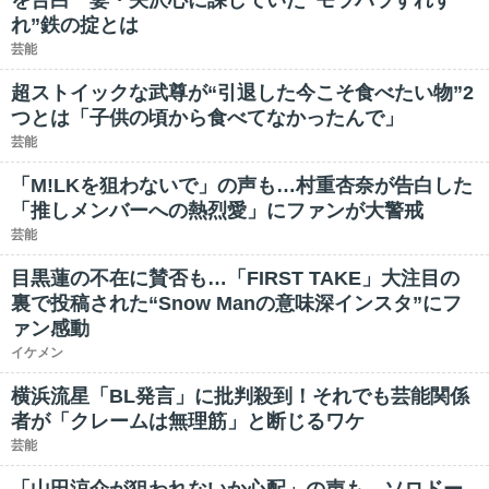
を告白 妻・矢沢心に課していた“モラハラすれす
れ”鉄の掟とは
芸能
超ストイックな武尊が“引退した今こそ食べたい物”2
つとは「子供の頃から食べてなかったんで」
芸能
「M!LKを狙わないで」の声も…村重杏奈が告白した
「推しメンバーへの熱烈愛」にファンが大警戒
芸能
目黒蓮の不在に賛否も…「FIRST TAKE」大注目の
裏で投稿された“Snow Manの意味深インスタ”にフ
ァン感動
イケメン
横浜流星「BL発言」に批判殺到！それでも芸能関係
者が「クレームは無理筋」と断じるワケ
芸能