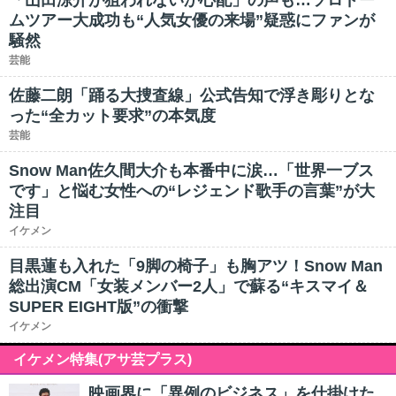
「山田涼介が狙われないか心配」の声も…ソロドー
ムツアー大成功も“人気女優の来場”疑惑にファンが
騒然
芸能
佐藤二朗「踊る大捜査線」公式告知で浮き彫りとな
った“全カット要求”の本気度
芸能
Snow Man佐久間大介も本番中に涙…「世界一ブス
です」と悩む女性への“レジェンド歌手の言葉”が大
注目
イケメン
目黒蓮も入れた「9脚の椅子」も胸アツ！Snow Man
総出演CM「女装メンバー2人」で蘇る“キスマイ＆
SUPER EIGHT版”の衝撃
イケメン
イケメン特集(アサ芸プラス)
映画界に「異例のビジネス」を仕掛けた