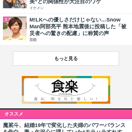
美”との関係性が大注目のワケ
イケメン
M!LKへの優しさだけじゃない…Snow
5
Man阿部亮平 熊本地震後に投稿した「被
災者への驚きの配慮」に称賛の声
芸能
もっと見る
オススメ
魔裟斗、結婚19年で変化した夫婦のパワーバランス