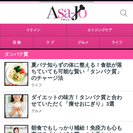
イケメン
エイジングケア
芸 能
ラ ブ
グルメ
ライフ
タンパク質
夏バテ知らずの体に整える！食欲が落
ちていても可能な賢い「タンパク質」
のチャージ法
ライフ
ダイエットの味方！タンパク質と合わ
せていただく「痩せおにぎり」3選
グルメ
朝食でもしっかり補給！免疫力も心も