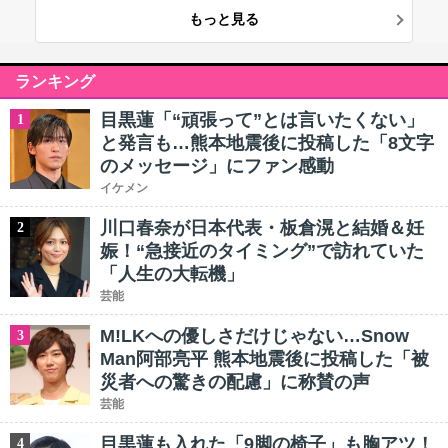
もっと見る
ランキング
目黒蓮「“頑張って”とは言いたくない」
1
と発言も…熊本地震後に投稿した「8文字
のメッセージ」にファン感動
イケメン
川口春奈が日本代表・板倉滉と結婚＆妊
2
娠！“急接近のタイミング”で訪れていた
「人生の大転機」
芸能
M!LKへの優しさだけじゃない…Snow
3
Man阿部亮平 熊本地震後に投稿した「被
災者への驚きの配慮」に称賛の声
芸能
目黒蓮も入れた「9脚の椅子」も胸アツ！
4