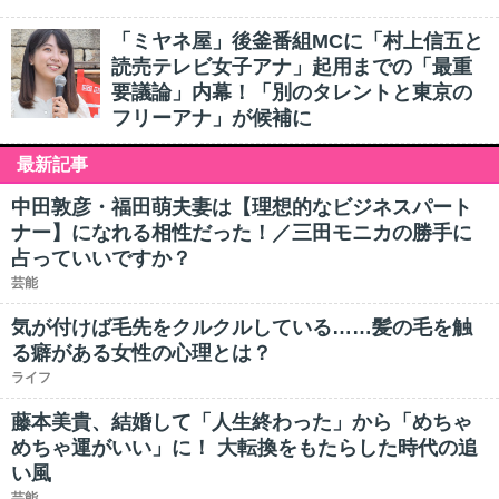
「ミヤネ屋」後釜番組MCに「村上信五と
読売テレビ女子アナ」起用までの「最重
要議論」内幕！「別のタレントと東京の
フリーアナ」が候補に
最新記事
中田敦彦・福田萌夫妻は【理想的なビジネスパート
ナー】になれる相性だった！／三田モニカの勝手に
占っていいですか？
芸能
気が付けば毛先をクルクルしている……髪の毛を触
る癖がある女性の心理とは？
ライフ
藤本美貴、結婚して「人生終わった」から「めちゃ
めちゃ運がいい」に！ 大転換をもたらした時代の追
い風
芸能