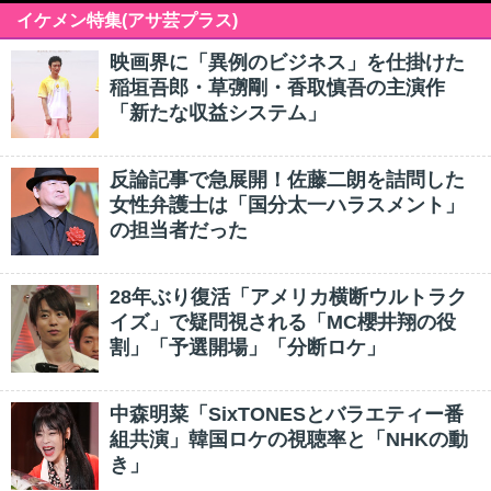
イケメン特集(アサ芸プラス)
映画界に「異例のビジネス」を仕掛けた
稲垣吾郎・草彅剛・香取慎吾の主演作
「新たな収益システム」
反論記事で急展開！佐藤二朗を詰問した
女性弁護士は「国分太一ハラスメント」
の担当者だった
28年ぶり復活「アメリカ横断ウルトラク
イズ」で疑問視される「MC櫻井翔の役
割」「予選開場」「分断ロケ」
中森明菜「SixTONESとバラエティー番
組共演」韓国ロケの視聴率と「NHKの動
き」