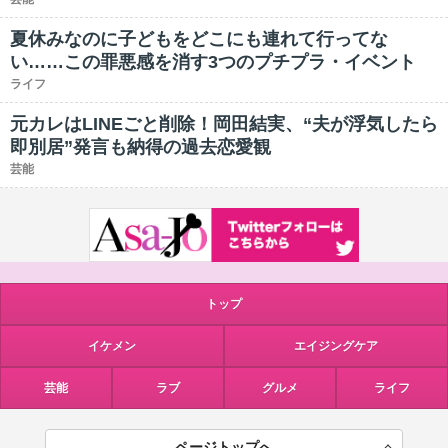
夏休みなのに子どもをどこにも連れて行ってな
い……この罪悪感を消す3つのプチプラ・イベント
ライフ
元カレはLINEごと削除！岡田結実、“夫が浮気したら
即別居”発言も納得の過去恋愛観
芸能
トップ
イケメン
エイジングケア
芸能
ラブ
グルメ
ライフ
ページトップへ