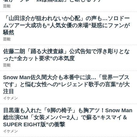
芸能
「山田涼介が狙われないか心配」の声も…ソロドー
ムツアー大成功も“人気女優の来場”疑惑にファンが
騒然
芸能
佐藤二朗「踊る大捜査線」公式告知で浮き彫りとな
った“全カット要求”の本気度
芸能
Snow Man佐久間大介も本番中に涙…「世界一ブス
です」と悩む女性への“レジェンド歌手の言葉”が大
注目
イケメン
目黒蓮も入れた「9脚の椅子」も胸アツ！Snow Man
総出演CM「女装メンバー2人」で蘇る“キスマイ＆
SUPER EIGHT版”の衝撃
イケメン