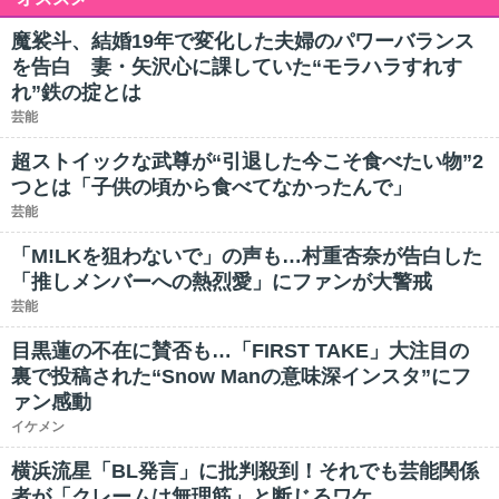
魔裟斗、結婚19年で変化した夫婦のパワーバランス
を告白 妻・矢沢心に課していた“モラハラすれす
れ”鉄の掟とは
芸能
超ストイックな武尊が“引退した今こそ食べたい物”2
つとは「子供の頃から食べてなかったんで」
芸能
「M!LKを狙わないで」の声も…村重杏奈が告白した
「推しメンバーへの熱烈愛」にファンが大警戒
芸能
目黒蓮の不在に賛否も…「FIRST TAKE」大注目の
裏で投稿された“Snow Manの意味深インスタ”にフ
ァン感動
イケメン
横浜流星「BL発言」に批判殺到！それでも芸能関係
者が「クレームは無理筋」と断じるワケ