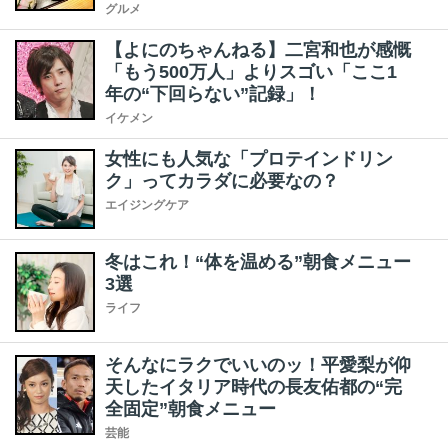
グルメ
【よにのちゃんねる】二宮和也が感慨
「もう500万人」よりスゴい「ここ1
年の“下回らない”記録」！
イケメン
女性にも人気な「プロテインドリン
ク」ってカラダに必要なの？
エイジングケア
冬はこれ！“体を温める”朝食メニュー
3選
ライフ
そんなにラクでいいのッ！平愛梨が仰
天したイタリア時代の長友佑都の“完
全固定”朝食メニュー
芸能