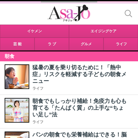
イケメン
エイジングケア
芸 能
ラ ブ
グルメ
ライフ
朝食
猛暑の夏を乗り切るために！「熱中
症」リスクを軽減する子どもの朝食メ
ニュー
ライフ
朝食でもしっかり補給！免疫力も心も
育てる「たんぱく質」の上手な“ちょ
い足し”法
ライフ
パンの朝食でも栄養補給はできる！脳