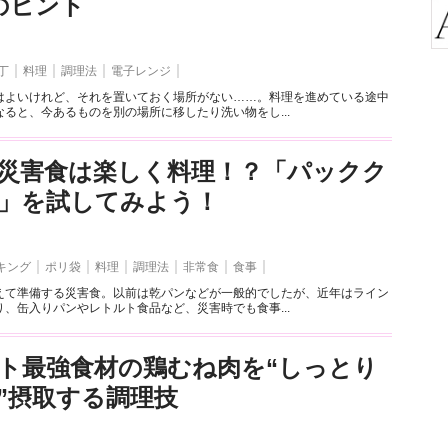
のヒント
丁
料理
調理法
電子レンジ
はよいけれど、それを置いておく場所がない……。料理を進めている途中
ると、今あるものを別の場所に移したり洗い物をし...
災害食は楽しく料理！？「パックク
」を試してみよう！
キング
ポリ袋
料理
調理法
非常食
食事
えて準備する災害食。以前は乾パンなどが一般的でしたが、近年はライン
、缶入りパンやレトルト食品など、災害時でも食事...
ト最強食材の鶏むね肉を“しっとり
”摂取する調理技