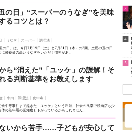
3
丑の日」“スーパーのうなぎ”を美味
するコツとは？
4
日
うなぎ
スーパー
調理法
の丑の日」は、今日7月19日（土）と7月31日（木）の2回。土用の丑の日
に栄養価の高いうなぎをいただく慣習があ...
5
から“消えた”「ユッケ」の誤解！そ
れる判断基準をお教えします
度
牛肉
調理法
食中毒
で食中毒事件まで起きた「ユッケ」という料理。社会の風潮で焼肉店も少
体の若年層の認知度も下がっているかもしれません...
ないから苦手……子どもが安心して