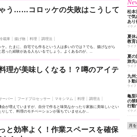
New
ゃう……コロッケの失敗はこうして
松本
で気に
あり
イケメ
夏休
冷蔵庫
揚げ物
料理
調理法
教育
ライフ
ッケ。たまに、自宅でも作るという人は多いのでは？でも、揚げながら
思った経験がある人もいるでしょう。よくあるのが、...
夏の
旅先
ライフ
料理が美味しくなる！？噂のアイテ
九州
ト動
ライフ
亀梨
サーバー
フードプロセッサー
マキシマム
料理
調理法
の禁
行動
機会が増えていますが、自分で作ると味気なかったり家族に美味しいとい
イケメ
りして、料理のモチベーションが落ちていませんか...
っと効率よく！作業スペースを確保