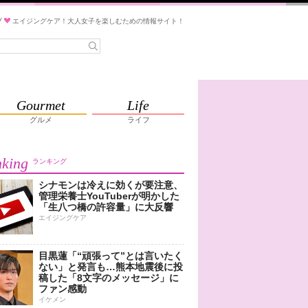
ブ
エイジングケア！大人女子を楽しむための情報サイト！
Gourmet
Life
グルメ
ライフ
king
ランキング
シナモンは冷えに効くが要注意、
管理栄養士YouTuberが明かした
「生八つ橋の許容量」に大反響
エイジングケア
目黒蓮「“頑張って”とは言いたく
ない」と発言も…熊本地震後に投
稿した「8文字のメッセージ」に
ファン感動
イケメン