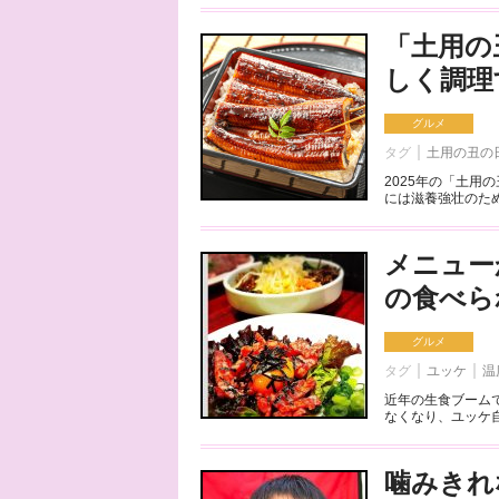
「土用の
しく調理
グルメ
タグ
土用の丑の
2025年の「土用
には滋養強壮のため
メニュー
の食べら
グルメ
タグ
ユッケ
温
近年の生食ブーム
なくなり、ユッケ自
噛みきれ