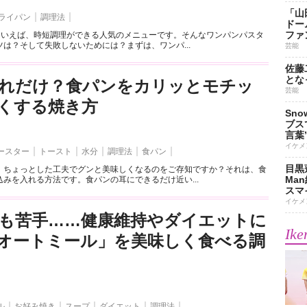
「山
ライパン
調理法
ドー
ファ
”といえば、時短調理ができる人気のメニューです。そんなワンパンパスタ
は？そして失敗しないためには？まずは、ワンパ...
芸能
佐藤
とな
れだけ？食パンをカリッとモチッ
芸能
くする焼き方
Sn
ブス
言葉
イケメ
ースター
トースト
水分
調理法
食パン
目黒
、ちょっとした工夫でグンと美味しくなるのをご存知ですか？それは、食
Ma
みを入れる方法です。食パンの耳にできるだけ近い...
スマイ
イケメ
も苦手……健康維持やダイエットに
Ike
オートミール」を美味しく食べる調
ル
お好み焼き
スープ
ダイエット
調理法