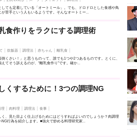
としても定着している「オートミール」。でも、ドロドロとした食感や鳥
が苦手という人もいるようです。そんなオートミー...
乳食作りをラクにする調理術
て
炊飯器
調理法
赤ちゃん
離乳食
面倒くさい！」と思うものって、誰でも1つや2つあるものです。とくに、
えてそう訴えるのが、“離乳食作り”です。確か...
しくするために！3つの調理NG
料理
肉料理
調理法
食事
しく、見た目よく仕上げるためにはどうすればよいのでしょうか？肉調理
NG行為を紹介します。■強火で炒める料理研究家...