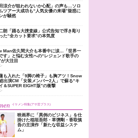
田涼介が狙われないか心配」の声も…ソロ
ムツアー大成功も“人気女優の来場”疑惑に
ンが騒然
二朗「踊る大捜査線」公式告知で浮き彫り
った“全カット要求”の本気度
ow Man佐久間大介も本番中に涙…「世界一
です」と悩む女性への“レジェンド歌手の
”が大注目
ン
蓮も入れた「9脚の椅子」も胸アツ！Snow
n総出演CM「女装メンバー2人」で蘇る“キ
＆SUPER EIGHT版”の衝撃
ン
men
イケメン特集(アサ芸プラス)
映画界に「異例のビジネス」を仕
掛けた稲垣吾郎・草彅剛・香取慎
吾の主演作「新たな収益システ
ム」