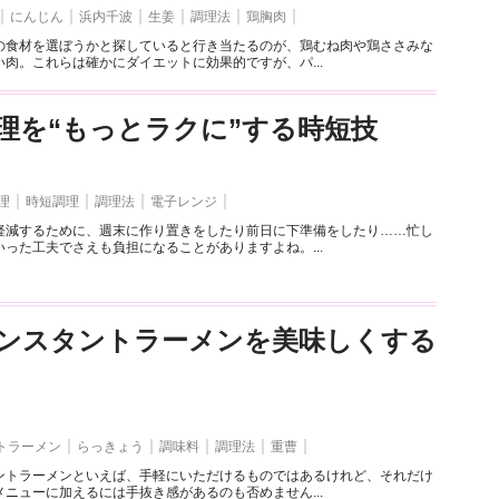
にんじん
浜内千波
生姜
調理法
鶏胸肉
の食材を選ぼうかと探していると行き当たるのが、鶏むね肉や鶏ささみな
肉。これらは確かにダイエットに効果的ですが、パ...
理を“もっとラクに”する時短技
理
時短調理
調理法
電子レンジ
軽減するために、週末に作り置きをしたり前日に下準備をしたり……忙し
った工夫でさえも負担になることがありますよね。...
ンスタントラーメンを美味しくする
トラーメン
らっきょう
調味料
調理法
重曹
ントラーメンといえば、手軽にいただけるものではあるけれど、それだけ
ニューに加えるには手抜き感があるのも否めません...