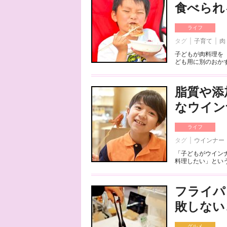
食べられ
ライフ
タグ
子育て
肉
子どもが肉料理を
ども用に別のおかず
脂質や添
なウイン
ライフ
タグ
ウインナー
「子どもがウイン
料理したい」という
フライパ
敗しない
グルメ