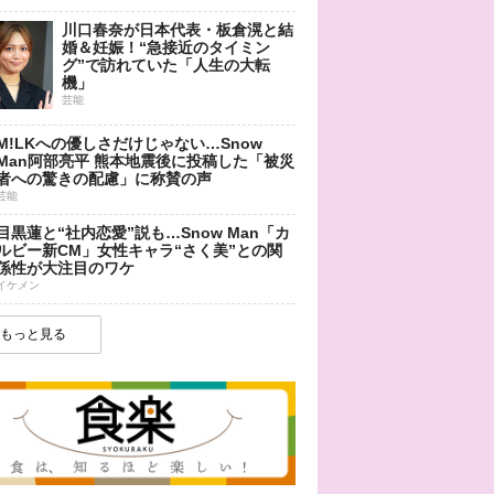
川口春奈が日本代表・板倉滉と結
婚＆妊娠！“急接近のタイミン
グ”で訪れていた「人生の大転
機」
芸能
M!LKへの優しさだけじゃない…Snow
Man阿部亮平 熊本地震後に投稿した「被災
者への驚きの配慮」に称賛の声
芸能
目黒蓮と“社内恋愛”説も…Snow Man「カ
ルビー新CM」女性キャラ“さく美”との関
係性が大注目のワケ
イケメン
もっと見る