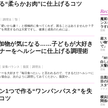
る“柔らかお肉”に仕上げるコツ
Re
魔裟
調理法
顎
ンス
「硬いから嫌！」と積極的に食べてくれず、困ることはありませんか？子
ラす
を用意するのは大変ですし、健康と成長のためには...
芸能
超ス
い物
加物が気になる……子どもが大好き
で」
ナーをヘルシーに仕上げる調理術
芸能
「M
白し
大警
栄養バランス
脂質
調理法
芸能
ナーを大好きで『毎日食べたい』と言われるので、できるだけヘルシーに
場合は、次のように調理してみてください。脂質や...
目黒
目の
スタ
イケメ
ン1つで作る“ワンパンパスタ”を失
コツ
横浜
関係
芸能