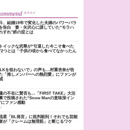
commend
オススメ
斗、結婚19年で変化した夫婦のパワーバラ
を告白 妻・矢沢心に課していた“モラハ
れすれ”鉄の掟とは
トイックな武尊が“引退した今こそ食べた
”2つとは「子供の頃から食べてなかったん
!LKを狙わないで」の声も…村重杏奈が告
た「推しメンバーへの熱烈愛」にファンが
戒
蓮の不在に賛否も…「FIRST TAKE」大注
裏で投稿された“Snow Manの意味深イン
”にファン感動
ン
流星「BL発言」に批判殺到！それでも芸能
者が「クレームは無理筋」と断じるワケ