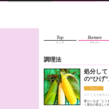
Top
Ikemen
トップ
イケメン
調理法
処分して
の“ひげ
グルメ
タグ
とうもろこ
夏といえば「とう
く屋台の香ばしい焼