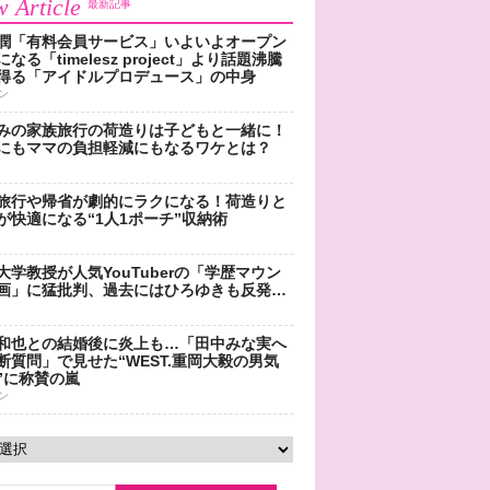
 Article
最新記事
潤「有料会員サービス」いよいよオープン
なる「timelesz project」より話題沸騰
得る「アイドルプロデュース」の中身
ン
みの家族旅行の荷造りは子どもと一緒に！
にもママの負担軽減にもなるワケとは？
旅行や帰省が劇的にラクになる！荷造りと
が快適になる“1人1ポーチ”収納術
大学教授が人気YouTuberの「学歴マウン
画」に猛批判、過去にはひろゆきも反発…
和也との結婚後に炎上も…「田中みな実へ
断質問」で見せた“WEST.重岡大毅の男気
”に称賛の嵐
ン