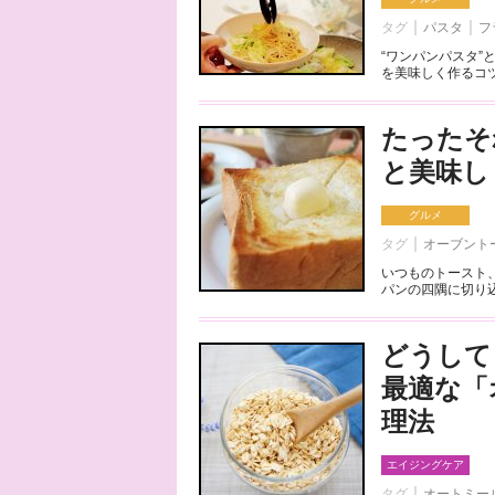
タグ
パスタ
フ
“ワンパンパスタ
を美味しく作るコツ
たったそ
と美味し
グルメ
タグ
オーブント
いつものトースト
パンの四隅に切り込
どうして
最適な「
理法
エイジングケア
タグ
オートミー