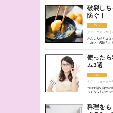
破裂しち
防ぐ！
グルメ
タグ
コロッケ
みんな大好きコロ
「あっ、失敗！」と
使ったら
ム3選
グルメ
タグ
ウォーター
コロナ禍で自炊の
ってもらえなかった
料理をも