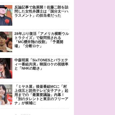
反論記事で急展開！佐藤二朗を詰
問した女性弁護士は「国分太一ハ
ラスメント」の担当者だった
28年ぶり復活「アメリカ横断ウル
トラクイズ」で疑問視される
「MC櫻井翔の役割」「予選開
場」「分断ロケ」
中森明菜「SixTONESとバラエテ
ィー番組共演」韓国ロケの視聴率
と「NHKの動き」
「ミヤネ屋」後釜番組MCに「村
上信五と読売テレビ女子アナ」起
用までの「最重要議論」内幕！
「別のタレントと東京のフリーア
ナ」が候補に