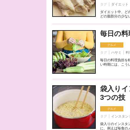
タグ
ダイエット
ダイエット中、ど
どの脂肪分の少ない
毎日の料
グルメ
タグ
ハサミ
料
毎日の料理負担を
い時期には、こうい
袋入りイ
3つの技
グルメ
タグ
インスタン
袋入りのインスタ
に、例えば毎食のメ