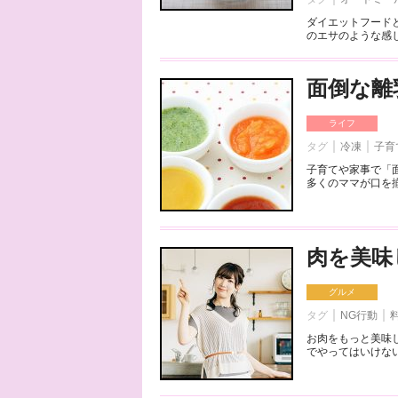
ダイエットフード
のエサのような感じ
面倒な離
ライフ
タグ
冷凍
子育
子育てや家事で「
多くのママが口を揃
肉を美味
グルメ
タグ
NG行動
お肉をもっと美味
でやってはいけない