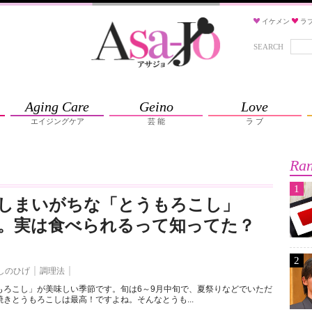
イケメン
ラ
SEARCH
Aging Care
Geino
Love
エイジングケア
芸 能
ラ ブ
Ran
1
しまいがちな「とうもろこし」
”。実は食べられるって知ってた？
2
しのひげ
調理法
もろこし」が美味しい季節です。旬は6～9月中旬で、夏祭りなどでいただ
きとうもろこしは最高！ですよね。そんなとうも...