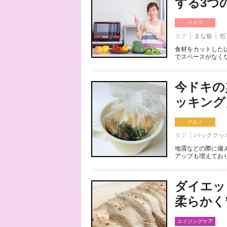
する3つ
ライフ
タグ
まな板
包
食材をカットした
でスペースがなくな
今ドキの
ッキング
グルメ
タグ
パッククッ
地震などの際に備
アップも増えており
ダイエッ
柔らかく
エイジングケア