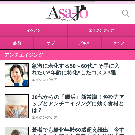
イケメン
エイジングケア
芸 能
ラ ブ
グルメ
ライフ
アンチエイジング
急激に老化する50～60代こそ手に入
れたい“年齢に特化”したコスメ3選
エイジングケア
30代からの「腸活」新常識！免疫力ア
ップとアンチエイジングに効く食材と
は？
エイジングケア
若者でも糖化年齢60歳超え続出！今す