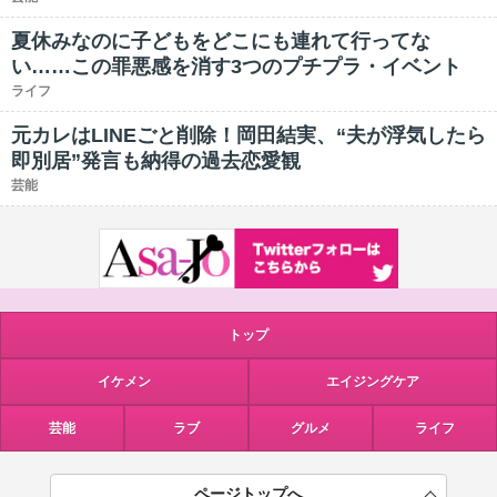
夏休みなのに子どもをどこにも連れて行ってな
い……この罪悪感を消す3つのプチプラ・イベント
ライフ
元カレはLINEごと削除！岡田結実、“夫が浮気したら
即別居”発言も納得の過去恋愛観
芸能
トップ
イケメン
エイジングケア
芸能
ラブ
グルメ
ライフ
ページトップへ