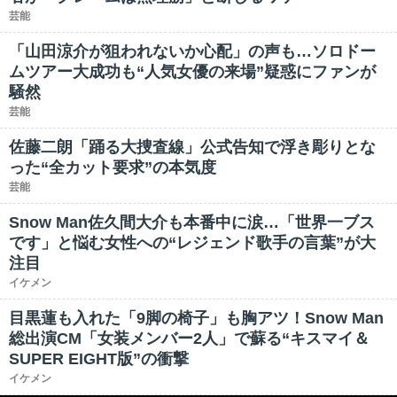
芸能
「山田涼介が狙われないか心配」の声も…ソロドー
ムツアー大成功も“人気女優の来場”疑惑にファンが
騒然
芸能
佐藤二朗「踊る大捜査線」公式告知で浮き彫りとな
った“全カット要求”の本気度
芸能
Snow Man佐久間大介も本番中に涙…「世界一ブス
です」と悩む女性への“レジェンド歌手の言葉”が大
注目
イケメン
目黒蓮も入れた「9脚の椅子」も胸アツ！Snow Man
総出演CM「女装メンバー2人」で蘇る“キスマイ＆
SUPER EIGHT版”の衝撃
イケメン