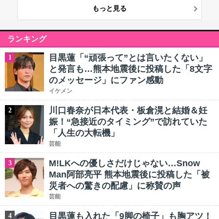
もっと見る
ランキング
目黒蓮「“頑張って”とは言いたくない」
1
と発言も…熊本地震後に投稿した「8文字
のメッセージ」にファン感動
イケメン
川口春奈が日本代表・板倉滉と結婚＆妊
2
娠！“急接近のタイミング”で訪れていた
「人生の大転機」
芸能
M!LKへの優しさだけじゃない…Snow
3
Man阿部亮平 熊本地震後に投稿した「被
災者への驚きの配慮」に称賛の声
芸能
目黒蓮も入れた「9脚の椅子」も胸アツ！
4