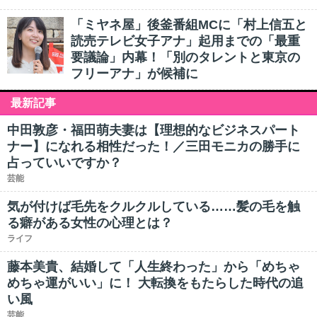
「ミヤネ屋」後釜番組MCに「村上信五と
読売テレビ女子アナ」起用までの「最重
要議論」内幕！「別のタレントと東京の
フリーアナ」が候補に
最新記事
中田敦彦・福田萌夫妻は【理想的なビジネスパート
ナー】になれる相性だった！／三田モニカの勝手に
占っていいですか？
芸能
気が付けば毛先をクルクルしている……髪の毛を触
る癖がある女性の心理とは？
ライフ
藤本美貴、結婚して「人生終わった」から「めちゃ
めちゃ運がいい」に！ 大転換をもたらした時代の追
い風
芸能