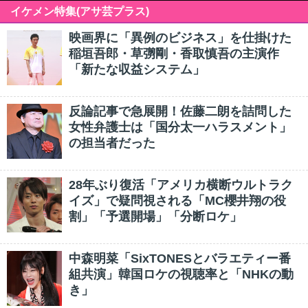
イケメン特集(アサ芸プラス)
映画界に「異例のビジネス」を仕掛けた
稲垣吾郎・草彅剛・香取慎吾の主演作
「新たな収益システム」
反論記事で急展開！佐藤二朗を詰問した
女性弁護士は「国分太一ハラスメント」
の担当者だった
28年ぶり復活「アメリカ横断ウルトラク
イズ」で疑問視される「MC櫻井翔の役
割」「予選開場」「分断ロケ」
中森明菜「SixTONESとバラエティー番
組共演」韓国ロケの視聴率と「NHKの動
き」