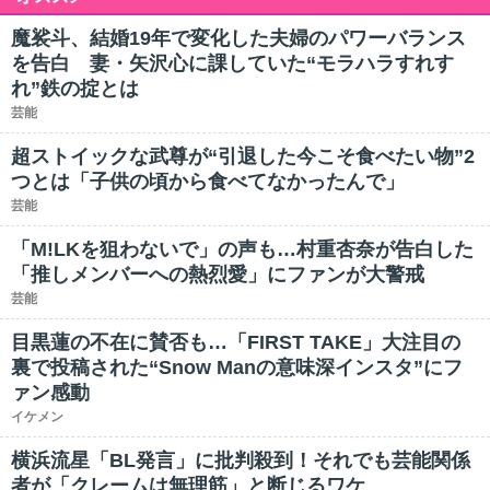
魔裟斗、結婚19年で変化した夫婦のパワーバランス
を告白 妻・矢沢心に課していた“モラハラすれす
れ”鉄の掟とは
芸能
超ストイックな武尊が“引退した今こそ食べたい物”2
つとは「子供の頃から食べてなかったんで」
芸能
「M!LKを狙わないで」の声も…村重杏奈が告白した
「推しメンバーへの熱烈愛」にファンが大警戒
芸能
目黒蓮の不在に賛否も…「FIRST TAKE」大注目の
裏で投稿された“Snow Manの意味深インスタ”にフ
ァン感動
イケメン
横浜流星「BL発言」に批判殺到！それでも芸能関係
者が「クレームは無理筋」と断じるワケ